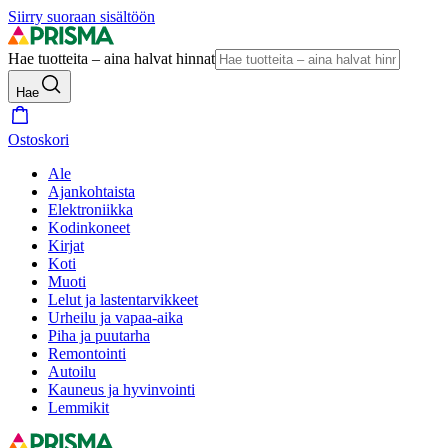
Siirry suoraan sisältöön
Hae tuotteita – aina halvat hinnat
Hae
Ostoskori
Ale
Ajankohtaista
Elektroniikka
Kodinkoneet
Kirjat
Koti
Muoti
Lelut ja lastentarvikkeet
Urheilu ja vapaa-aika
Piha ja puutarha
Remontointi
Autoilu
Kauneus ja hyvinvointi
Lemmikit