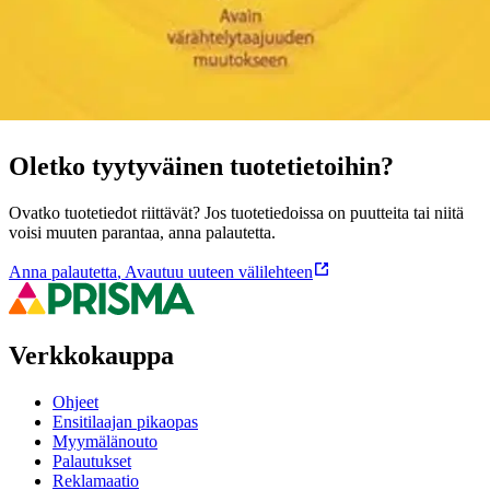
Ominaisuudet
Oletko tyytyväinen tuotetietoihin?
Ovatko tuotetiedot riittävät? Jos tuotetiedoissa on puutteita tai niitä
voisi muuten parantaa, anna palautetta.
Anna palautetta
,
Avautuu uuteen välilehteen
Verkkokauppa
Ohjeet
Ensitilaajan pikaopas
Myymälänouto
Palautukset
Reklamaatio