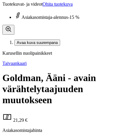
Tuotekuvat- ja videot
Ohita tuotekuva
Asiakasomistaja-alennus
-15 %
Avaa kuva suurempana
Karusellin nuolipainikkeet
Taivaankaari
Goldman, Ääni - avain
värähtelytaajuuden
muutokseen
21,29 €
Asiakasomistajahinta