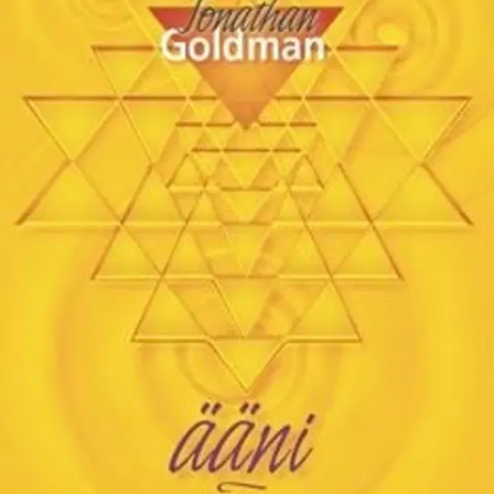
Tarkista myymäläsaatavuus
Ei saatavilla
Tuotekuvaus
Jonathan Goldman tutustuttaa meidät yhdessä Äänen enkeli
Shamaelin kanssa värähtelyihin sekä sisällämme että
ulkopuolellamme. Kirja keskittyy siihen, miten voimme muuttaa
omaa värähtelytaajuuttamme eritoten äänen avulla. Kirja tutustuttaa
sinut äänen saloihin, pyhään geometriaan, väreihin, vuorikiteisiin ja
moniin muihin työkaluihin, joilla voit oppia löytämään itsestäsi uusia
ulottuvuuksia.