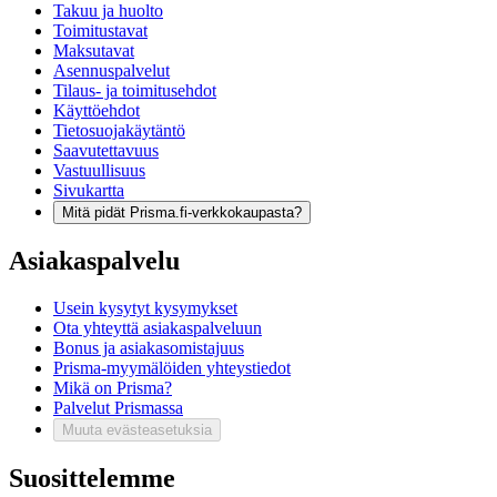
Takuu ja huolto
Toimitustavat
Maksutavat
Asennuspalvelut
Tilaus- ja toimitusehdot
Käyttöehdot
Tietosuojakäytäntö
Saavutettavuus
Vastuullisuus
Sivukartta
Mitä pidät Prisma.fi-verkkokaupasta?
Asiakaspalvelu
Usein kysytyt kysymykset
Ota yhteyttä asiakaspalveluun
Bonus ja asiakasomistajuus
Prisma-myymälöiden yhteystiedot
Mikä on Prisma?
Palvelut Prismassa
Muuta evästeasetuksia
Suosittelemme