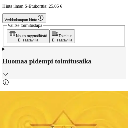
Hinta ilman S-Etukorttia:
25,05 €
Verkkokaupan hinta
Valitse toimitustapa
Nouto myymälästä
Toimitus
Ei saatavilla
Ei saatavilla
Huomaa pidempi toimitusaika
Ilmainen toimitus yli 100 €:n tilauksille
Postin pakettiautomaattiin tai
palvelupisteeseen!
Etu ei koske Suuri‑lisäpalvelulla toimitettavia tuotteita.