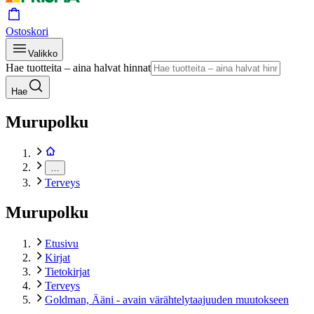
Ostoskori
Valikko
Hae tuotteita – aina halvat hinnat
Hae
Murupolku
…
Terveys
Murupolku
Etusivu
Kirjat
Tietokirjat
Terveys
Goldman, Ääni - avain värähtelytaajuuden muutokseen