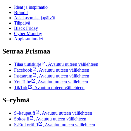
Ideat ja inspiraatio
Brändit
Asiakasomistajapäivät
Tilipäivä
Black Friday
Cyber Monday
Apple-uutuudet
Seuraa Prismaa
Tilaa uutiskirje
,
Avautuu uuteen välilehteen
Facebook
,
Avautuu uuteen välilehteen
Instagram
,
Avautuu uuteen välilehteen
YouTube
,
Avautuu uuteen välilehteen
TikTok
,
Avautuu uuteen välilehteen
S–ryhmä
S–kaupat.fi
,
Avautuu uuteen välilehteen
Sokos.fi
,
Avautuu uuteen välilehteen
S-Etukortti.fi
,
Avautuu uuteen välilehteen