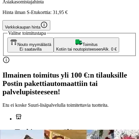
Asiakasomistajahinta
Hinta ilman S-Etukorttia:
31,95 €
Verkkokaupan hinta
Valitse toimitustapa
Nouto myymälästä
Toimitus
Ei saatavilla
Kotiin tai noutopisteeseen
Alk. 0 €
Ilmainen toimitus yli 100 €:n tilauksille
Postin pakettiautomaattiin tai
palvelupisteeseen!
Etu ei koske Suuri‑lisäpalvelulla toimitettavia tuotteita.
Tarkista myymäläsaatavuus