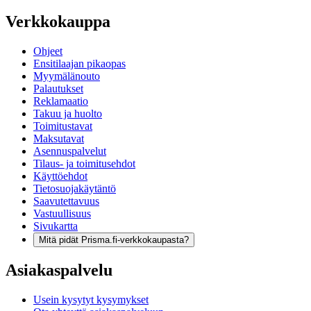
Verkkokauppa
Ohjeet
Ensitilaajan pikaopas
Myymälänouto
Palautukset
Reklamaatio
Takuu ja huolto
Toimitustavat
Maksutavat
Asennuspalvelut
Tilaus- ja toimitusehdot
Käyttöehdot
Tietosuojakäytäntö
Saavutettavuus
Vastuullisuus
Sivukartta
Mitä pidät Prisma.fi-verkkokaupasta?
Asiakaspalvelu
Usein kysytyt kysymykset