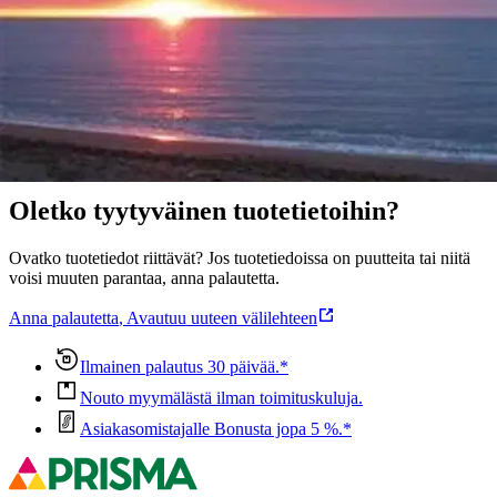
Näytä lisää
tuotekuvausta
Ominaisuudet
Oletko tyytyväinen tuotetietoihin?
Ovatko tuotetiedot riittävät? Jos tuotetiedoissa on puutteita tai niitä
voisi muuten parantaa, anna palautetta.
Anna palautetta
,
Avautuu uuteen välilehteen
Ilmainen palautus 30 päivää.*
Nouto myymälästä ilman toimituskuluja.
Asiakasomistajalle Bonusta jopa 5 %.*