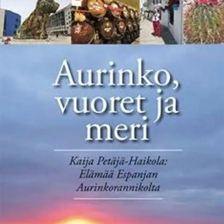
Ei saatavilla
Tuotekuvaus
Filosofian maisteri Kaija Petäjä-Haikola on puolisonsa kanssa
viettänyt Espanjan Aurinkorannikolla, Costa de Solilla, useita
talvikausia. Hän on opiskellut maan kieltä ja kulttuuria, tutustunut
mielenkiintoisiin ihmisiin - tehnyt havaintoja valoista ja varjoistakin.
Teoksessaan hän kertoo siitä Elämänilosta, Isolla kirjaimella, jota
tämä maa, täällä asuvat ihmiset, aurinko, meri ja vuoret ovat hänelle
antaneet.
"En lopultakaan tiedä, mikä edellisistä on eniten
vaikuttanut, mutta sydämeni ne ovat vieneet." Äidinkielen
opettajana elämäntyönsä tehnyt Kaija Petäjä-Haikola on julkaissut
useita hyvän vastaanoton saaneita omaelämäkerrallisia ja
yhteiskunnallisia kirjoja sekä Sampo-palkitun teoksen kahden
vuoden kokemuksistaan Algeriassa. Suomen tietokirjailijat ry on
tukenut teosta taloudellisesti.