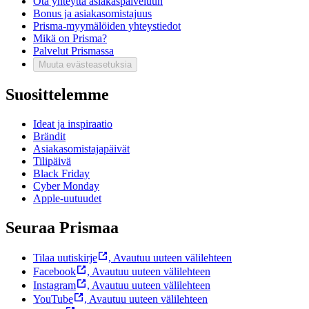
Ota yhteyttä asiakaspalveluun
Bonus ja asiakasomistajuus
Prisma-myymälöiden yhteystiedot
Mikä on Prisma?
Palvelut Prismassa
Muuta evästeasetuksia
Suosittelemme
Ideat ja inspiraatio
Brändit
Asiakasomistajapäivät
Tilipäivä
Black Friday
Cyber Monday
Apple-uutuudet
Seuraa Prismaa
Tilaa uutiskirje
,
Avautuu uuteen välilehteen
Facebook
,
Avautuu uuteen välilehteen
Instagram
,
Avautuu uuteen välilehteen
YouTube
,
Avautuu uuteen välilehteen