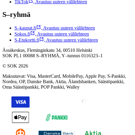
TikTok
,
Avautuu uuteen välilehteen
S–ryhmä
S–kaupat.fi
,
Avautuu uuteen välilehteen
Sokos.fi
,
Avautuu uuteen välilehteen
S-Etukortti.fi
,
Avautuu uuteen välilehteen
Ässäkeskus, Fleminginkatu 34, 00510 Helsinki
SOK PL1 00088 S–RYHMÄ,
Y–tunnus 0116323–1
© SOK 2026
Maksutavat
:
Visa, MasterCard, MobilePay, Apple Pay, S-Pankki,
Nordea, OP, Danske Bank, Aktia, Ålandsbanken, Säästöpankki,
Oma Säästöpankki, POP Pankki, Walley