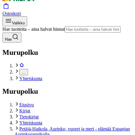
Ostoskori
Valikko
Hae tuotteita – aina halvat hinnat
Hae
Murupolku
…
Yhteiskunta
Murupolku
Etusivu
Kirjat
Tietokirjat
Yhteiskunta
Petäjä-Haikola, Aurinko, vuoret ja meri - elämää Espanjan
Aurinkorannikolla