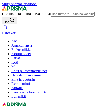
Siirry suoraan sisältöön
Hae tuotteita – aina halvat hinnat
Hae
Ostoskori
Ale
Ajankohtaista
Elektroniikka
Kodinkoneet
Kirjat
Koti
Muoti
Lelut ja lastentarvikkeet
Urheilu ja vapaa-aika
Piha ja puutarha
Remontointi
Autoilu
Kauneus ja hyvinvointi
Lemmikit