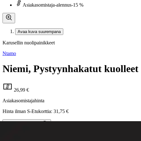
Asiakasomistaja-alennus
-15 %
Avaa kuva suurempana
Karusellin nuolipainikkeet
Ntamo
Niemi, Pystyynhakatut kuolleet 
26,99 €
Asiakasomistajahinta
Hinta ilman S-Etukorttia:
31,75 €
Verkkokaupan hinta
Valitse toimitustapa