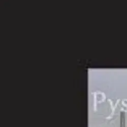
Nouto myymälästä
Toimitus
Ei saatavilla
Kotiin tai noutopisteeseen
Alk. 0 €
Ilmainen toimitus yli 100 €:n tilauksille Po
Etu ei koske Suuri‑lisäpalvelulla toimitettavia tuotteita.
Tarkista myymäläsaatavuus
Ei saatavilla
Tuotekuvaus