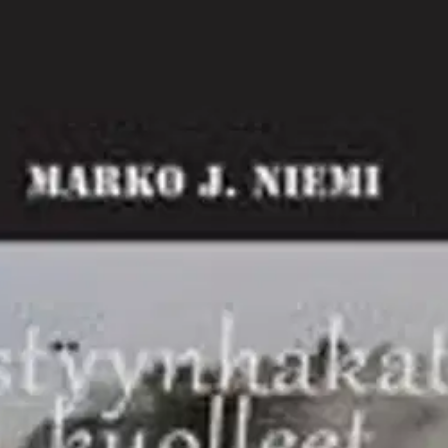
stin pakettiautomaattiin tai palvelupisteesee