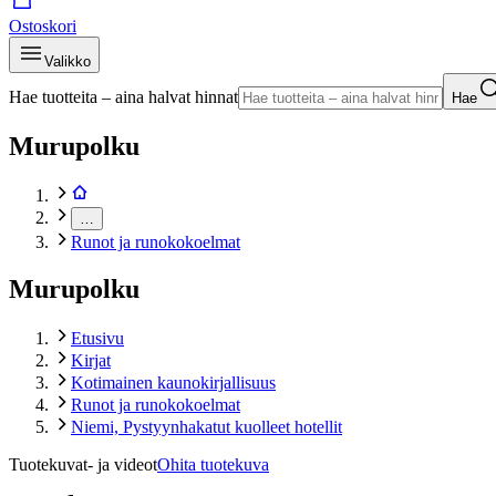
Ostoskori
Valikko
Hae tuotteita – aina halvat hinnat
Hae
Murupolku
…
Runot ja runokokoelmat
Murupolku
Etusivu
Kirjat
Kotimainen kaunokirjallisuus
Runot ja runokokoelmat
Niemi, Pystyynhakatut kuolleet hotellit
Tuotekuvat- ja videot
Ohita tuotekuva