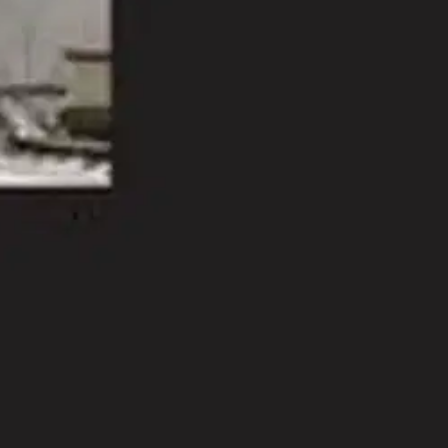
 kärjessä - historian, luonnon, sattuman, talouden ja elämän
 / ei pidä kukaan. / Marx / rukoilen sinua, / saavu, / pelasta