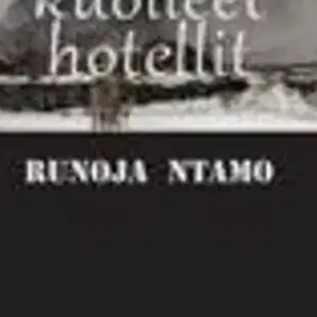
n jossa aurinko paistaa aina ja joka komeilee myös maan rikostilastojen
 kapinaansakin pilkaten. "Uloimmalle reunalle / ajettujen ihmisten puolta
oisi muuten parantaa, anna palautetta.