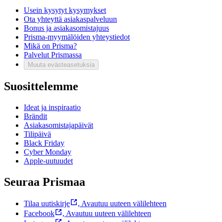
Usein kysytyt kysymykset
Ota yhteyttä asiakaspalveluun
Bonus ja asiakasomistajuus
Prisma-myymälöiden yhteystiedot
Mikä on Prisma?
Palvelut Prismassa
Muuta evästeasetuksia
Suosittelemme
Ideat ja inspiraatio
Brändit
Asiakasomistajapäivät
Tilipäivä
Black Friday
Cyber Monday
Apple-uutuudet
Seuraa Prismaa
Tilaa uutiskirje
,
Avautuu uuteen välilehteen
Facebook
,
Avautuu uuteen välilehteen