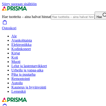
Siirry suoraan sisältöön
Hae tuotteita – aina halvat hinnat
Hae
Ostoskori
Ale
Ajankohtaista
Elektroniikka
Kodinkoneet
Kirjat
Koti
Muoti
Lelut ja lastentarvikkeet
Urheilu ja vapaa-aika
Piha ja puutarha
Remontointi
Autoilu
Kauneus ja hyvinvointi
Lemmikit