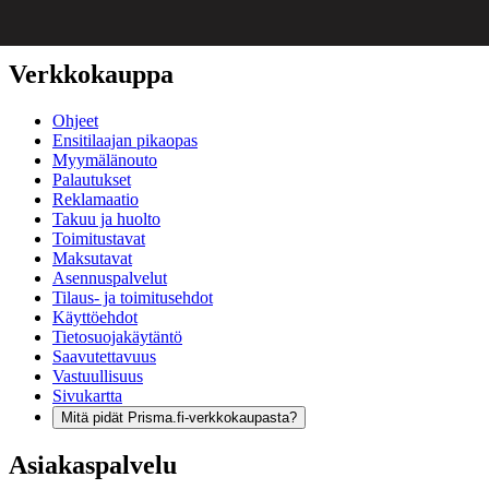
Verkkokauppa
Ohjeet
Ensitilaajan pikaopas
Myymälänouto
Palautukset
Reklamaatio
Takuu ja huolto
Toimitustavat
Maksutavat
Asennuspalvelut
Tilaus- ja toimitusehdot
Käyttöehdot
Tietosuojakäytäntö
Saavutettavuus
Vastuullisuus
Sivukartta
Mitä pidät Prisma.fi-verkkokaupasta?
Asiakaspalvelu