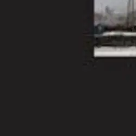
Pystyynhakatut kuolleet hotellit näyttää "Suomen Rivieran" - kaupungi
pakkovoimien alaisena: yhtä aikaa myötäeläen ja vihaten, kapinoiden ja
meidät."
Ominaisuudet
Oletko tyytyväinen tuotetietoihin?
Ovatko tuotetiedot riittävät? Jos tuotetiedoissa on puutteita tai niitä v
Anna palautetta
,
Avautuu uuteen välilehteen
Ilmainen palautus 30 päivää.*
Nouto myymälästä ilman toimituskuluja.
Asiakasomistajalle Bonusta jopa 5 %.*