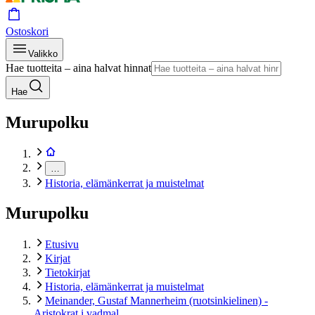
Ostoskori
Valikko
Hae tuotteita – aina halvat hinnat
Hae
Murupolku
…
Historia, elämänkerrat ja muistelmat
Murupolku
Etusivu
Kirjat
Tietokirjat
Historia, elämänkerrat ja muistelmat
Meinander, Gustaf Mannerheim (ruotsinkielinen) -
Aristokrat i vadmal