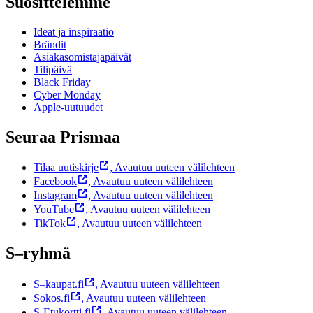
Suosittelemme
Ideat ja inspiraatio
Brändit
Asiakasomistajapäivät
Tilipäivä
Black Friday
Cyber Monday
Apple-uutuudet
Seuraa Prismaa
Tilaa uutiskirje
,
Avautuu uuteen välilehteen
Facebook
,
Avautuu uuteen välilehteen
Instagram
,
Avautuu uuteen välilehteen
YouTube
,
Avautuu uuteen välilehteen
TikTok
,
Avautuu uuteen välilehteen
S–ryhmä
S–kaupat.fi
,
Avautuu uuteen välilehteen
Sokos.fi
,
Avautuu uuteen välilehteen
S-Etukortti.fi
,
Avautuu uuteen välilehteen