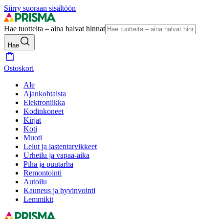
Siirry suoraan sisältöön
Hae tuotteita – aina halvat hinnat
Hae
Ostoskori
Ale
Ajankohtaista
Elektroniikka
Kodinkoneet
Kirjat
Koti
Muoti
Lelut ja lastentarvikkeet
Urheilu ja vapaa-aika
Piha ja puutarha
Remontointi
Autoilu
Kauneus ja hyvinvointi
Lemmikit