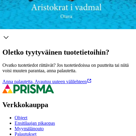
Näytä lisää
tuotekuvausta
Ominaisuudet
Oletko tyytyväinen tuotetietoihin?
Ovatko tuotetiedot riittävät? Jos tuotetiedoissa on puutteita tai niitä
voisi muuten parantaa, anna palautetta.
Anna palautetta
,
Avautuu uuteen välilehteen
Verkkokauppa
Ohjeet
Ensitilaajan pikaopas
Myymälänouto
Palautukset