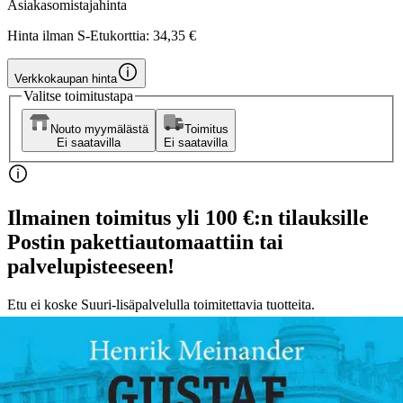
Asiakasomistajahinta
Hinta ilman S-Etukorttia:
34,35 €
Verkkokaupan hinta
Valitse toimitustapa
Nouto myymälästä
Toimitus
Ei saatavilla
Ei saatavilla
Ilmainen toimitus yli 100 €:n tilauksille
Postin pakettiautomaattiin tai
palvelupisteeseen!
Etu ei koske Suuri‑lisäpalvelulla toimitettavia tuotteita.
Tarkista myymäläsaatavuus