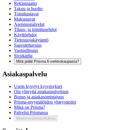
Reklamaatio
Takuu ja huolto
Toimitustavat
Maksutavat
Asennuspalvelut
Tilaus- ja toimitusehdot
Käyttöehdot
Tietosuojakäytäntö
Saavutettavuus
Vastuullisuus
Sivukartta
Mitä pidät Prisma.fi-verkkokaupasta?
Asiakaspalvelu
Usein kysytyt kysymykset
Ota yhteyttä asiakaspalveluun
Bonus ja asiakasomistajuus
Prisma-myymälöiden yhteystiedot
Mikä on Prisma?
Palvelut Prismassa
Muuta evästeasetuksia