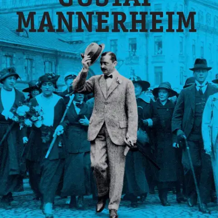
Ei saatavilla
Tuotekuvaus
Gustaf Mannerheim är som känt den mest uppburna men också
omstridda personen i Finlands 1900-talshistoria.
Men varför är det
så? Mannerheims långa och mångskiftande liv och epok gestaltas i
detta verk skrivet av Henrik Meinander i flera kontexter: hans
privilegierade bakgrund och officerskarriär i Ryssland, som vardera
på ett väsentligt sätt formade hans syn på Finland i ett europeiskt och
globalt perspektiv; hans centrala insats i finsk säkerhetspolitik under
ödesåren 1917-1919 och 1939-46; och sist men inte minst, hans
personlighet som fortsättningsvis ger upphov till en myter, anekdoter
och rykten. I denna syntes målar han ett kritiskt men empatiskt
Mannerheim-porträtt, i vilket det finns både starka konturer och
färgprakt men också besvärande detaljer och tunga skuggor.