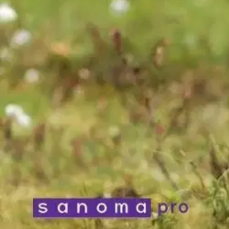
Anna palautetta
,
Avautuu uuteen välilehteen
Ilmainen palautus 30 päivää.*
Nouto myymälästä ilman toimituskuluja.
Asiakasomistajalle Bonusta jopa 5 %.*
Verkkokauppa
Ohjeet
Ensitilaajan pikaopas
Myymälänouto
Palautukset
Reklamaatio
Takuu ja huolto
Toimitustavat
Maksutavat
Asennuspalvelut
Tilaus- ja toimitusehdot
Käyttöehdot