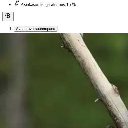
Asiakasomistaja-alennus
-15 %
Avaa kuva suurempana
Karusellin nuolipainikkeet
Sanoma Pro
Asplund, Pisara 2 Ympäristöop
51,77 €
Asiakasomistajahinta
Hinta ilman S-Etukorttia:
60,90 €
Verkkokaupan hinta
Valitse toimitustapa