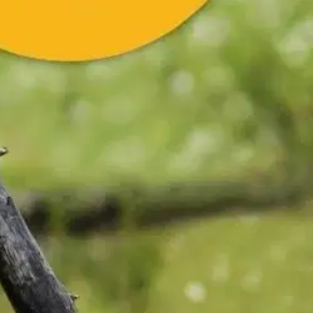
 oppikirjan aukeamalta. Aukeamarakenne toistuu samanlaisena läpi
 Asiat ja ilmiöt on kuvattu luonnontieteellisesti oikein ja
 sopivasti. Kirjasarjan tekstit ovat selkokieliasiantuntijan tarkistamia.
vaintoja