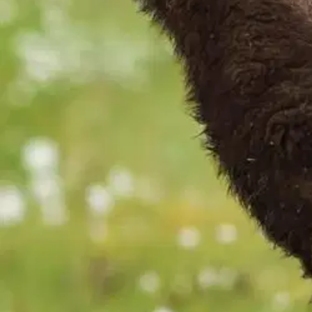
Tuotekuvaus
Pisara 2 Ympäristöoppi innostaa oppilasta käyttämään ympäristöopin t
kirjan. Jaksojen lopun Tikka-aukeamilla oppilailla on mahdollisuus teh
täsmällisesti. Havainnolliset kuvat ja lisätekstit tukevat oppimista.
Teks
Jaksot: Takaisin kouluun, Mistä ruokaa saadaan, Kartta, Säästämme l
Näytä lisää
tuotekuvausta
Ominaisuudet
Oletko tyytyväinen tuotetietoihin?
Ovatko tuotetiedot riittävät? Jos tuotetiedoissa on puutteita tai niitä v