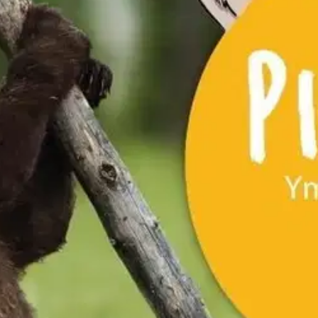
stin pakettiautomaattiin tai palvelupisteesee