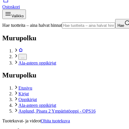
Ostoskori
Valikko
Hae tuotteita – aina halvat hinnat
Hae
Murupolku
…
Ala-asteen oppikirjat
Murupolku
Etusivu
Kirjat
Oppikirjat
Ala-asteen oppikirjat
Asplund, Pisara 2 Ympäristöoppi - OPS16
Tuotekuvat- ja videot
Ohita tuotekuva