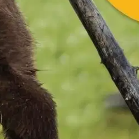
ietoja ja taitoja omassa elämässään. Oppitunnin asiat löytyvät yhdeltä
dä pieniä projekteja ja tutkimuksia uuden opetussuunnitelman mukaisesti.
tiä ja käsitteitä on harkittu määrä ja asiat on kerrottu oppilaan ikätasolle
uontoa, Kotiplaneettamme Maa, Ihminen, Yhdessä turvallisesti, Kevätha
oisi muuten parantaa, anna palautetta.