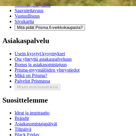
Tietosuojakäytäntö
Saavutettavuus
Vastuullisuus
Sivukartta
Mitä pidät Prisma.fi-verkkokaupasta?
Asiakaspalvelu
Usein kysytyt kysymykset
Ota yhteyttä asiakaspalveluun
Bonus ja asiakasomistajuus
Prisma-myymälöiden yhteystiedot
Mikä on Prisma?
Palvelut Prismassa
Muuta evästeasetuksia
Suosittelemme
Ideat ja inspiraatio
Brändit
Asiakasomistajapäivät
Tilipäivä
Black Friday