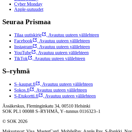
Cyber Monday
Apple-uutuudet
Seuraa Prismaa
Tilaa uutiskirje
,
Avautuu uuteen välilehteen
Facebook
,
Avautuu uuteen välilehteen
Instagram
,
Avautuu uuteen välilehteen
YouTube
,
Avautuu uuteen välilehteen
TikTok
,
Avautuu uuteen välilehteen
S–ryhmä
S–kaupat.fi
,
Avautuu uuteen välilehteen
Sokos.fi
,
Avautuu uuteen välilehteen
S-Etukortti.fi
,
Avautuu uuteen välilehteen
Ässäkeskus, Fleminginkatu 34, 00510 Helsinki
SOK PL1 00088 S–RYHMÄ,
Y–tunnus 0116323–1
© SOK 2026
Maksutavat
:
Visa, MasterCard, MobilePay, Apple Pay, S-Pankki, No