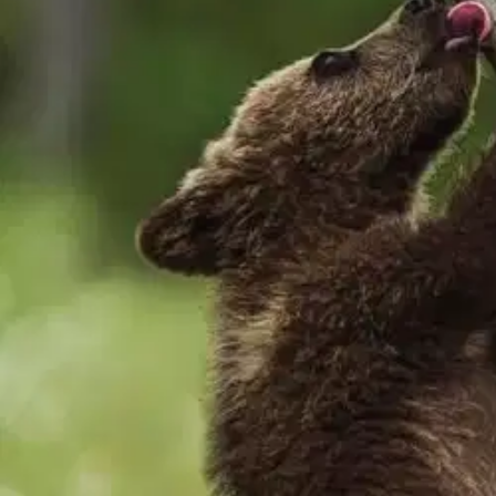
Nouto myymälästä
Toimitus
Ei saatavilla
Kotiin tai noutopisteeseen
Alk. 0 €
Huomaa pidempi toimitusaika
Ilmainen toimitus yli 100 €:n tilauksille Po
Etu ei koske Suuri‑lisäpalvelulla toimitettavia tuotteita.
Tarkista myymäläsaatavuus
Ei saatavilla