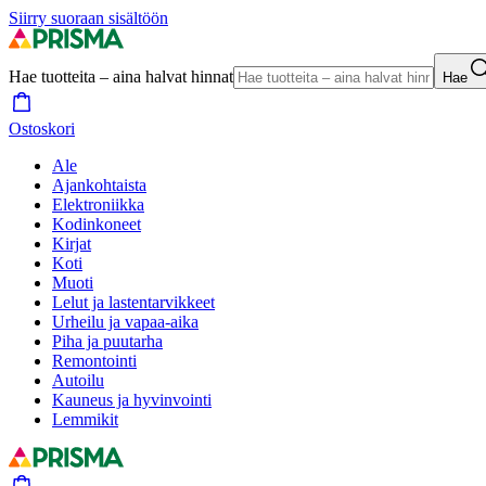
Siirry suoraan sisältöön
Hae tuotteita – aina halvat hinnat
Hae
Ostoskori
Ale
Ajankohtaista
Elektroniikka
Kodinkoneet
Kirjat
Koti
Muoti
Lelut ja lastentarvikkeet
Urheilu ja vapaa-aika
Piha ja puutarha
Remontointi
Autoilu
Kauneus ja hyvinvointi
Lemmikit