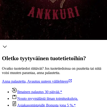
Entisessä kotikylässään lomaileva poliisinrouva Elisabet Urhonen on
liittynyt mukaan Toivon Ankkurin toimintoihin ja löytää pian itsensä
laajalti mieliä kuohuttavan rikoksen selvittäjänä.
Näytä lisää
tuotekuvausta
Ominaisuudet
Oletko tyytyväinen tuotetietoihin?
Ovatko tuotetiedot riittävät? Jos tuotetiedoissa on puutteita tai niitä
voisi muuten parantaa, anna palautetta.
Anna palautetta
,
Avautuu uuteen välilehteen
Ilmainen palautus 30 päivää.*
Nouto myymälästä ilman toimituskuluja.
Asiakasomistajalle Bonusta jopa 5 %.*