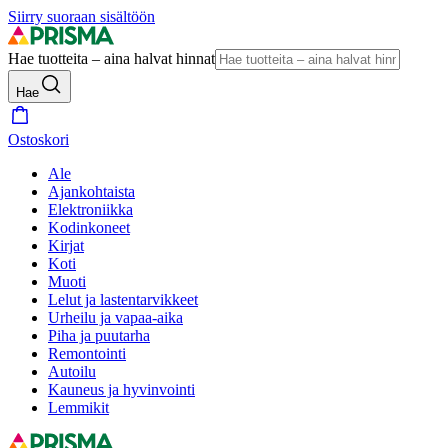
Siirry suoraan sisältöön
Hae tuotteita – aina halvat hinnat
Hae
Ostoskori
Ale
Ajankohtaista
Elektroniikka
Kodinkoneet
Kirjat
Koti
Muoti
Lelut ja lastentarvikkeet
Urheilu ja vapaa-aika
Piha ja puutarha
Remontointi
Autoilu
Kauneus ja hyvinvointi
Lemmikit