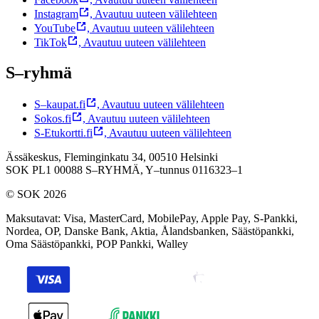
Instagram
,
Avautuu uuteen välilehteen
YouTube
,
Avautuu uuteen välilehteen
TikTok
,
Avautuu uuteen välilehteen
S–ryhmä
S–kaupat.fi
,
Avautuu uuteen välilehteen
Sokos.fi
,
Avautuu uuteen välilehteen
S-Etukortti.fi
,
Avautuu uuteen välilehteen
Ässäkeskus, Fleminginkatu 34, 00510 Helsinki
SOK PL1 00088 S–RYHMÄ,
Y–tunnus 0116323–1
© SOK 2026
Maksutavat
:
Visa, MasterCard, MobilePay, Apple Pay, S-Pankki,
Nordea, OP, Danske Bank, Aktia, Ålandsbanken, Säästöpankki,
Oma Säästöpankki, POP Pankki, Walley