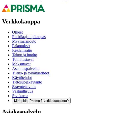
Verkkokauppa
Ohjeet
Ensitilaajan pikaopas
Myymälänouto
Palautukset
Reklamaatio
Takuu ja huolto
Toimitustavat
Maksutavat
Asennuspalvelut
Tilaus- ja toimitusehdot
Käyttöehdot
Tietosuojakäytäntö
Saavutettavuus
Vastuullisuus
Sivukartta
Mitä pidät Prisma.fi-verkkokaupasta?
Asiakaspalvelu