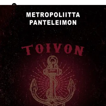
Ei saatavilla
Tuotekuvaus
Nostalgisen lempeä, silti terävästi katsova rikosromaani
vaihtoehtoisyhteisössä kytevistä ristiriidoista ja ihmismielen
tummista sävyistä. Poliisinrouva Elisabet Urhosen kesälomamatka
entisille kotiseuduille muuttuu rikoksen ja erityisesti sen motiivien
selvittelyksi, mitä rouva ei laita lainkaan pahakseen. Yläsavolaisen
Koskijärven kirkonkylän maineikkaaseen kartanoon on muuttanut
vaihtoehtoista elämäntapaa noudattava Toivon Ankkuri -yhteisö.
Kartanonmäen uudet asukkaat saavat kylässä ristiriitaisen
vastaanoton, eivät vähiten vastarannan pappilan väen taholta. Uudet
koskijärviset pyrkivät toteuttamaan yksinkertaista, luontoa
kunnioittavaa sekä ihmisten keskinäistä rauhaa, kunnioitusta ja
sopusointua edistävää elämää. Yhteisön rauha kuitenkin rikkoutuu
traagisesti erään sen jäsenistä menehdyttyä surmatyön uhrina.