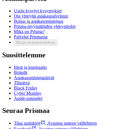
Usein kysytyt kysymykset
Ota yhteyttä asiakaspalveluun
Bonus ja asiakasomistajuus
Prisma-myymälöiden yhteystiedot
Mikä on Prisma?
Palvelut Prismassa
Muuta evästeasetuksia
Suosittelemme
Ideat ja inspiraatio
Brändit
Asiakasomistajapäivät
Tilipäivä
Black Friday
Cyber Monday
Apple-uutuudet
Seuraa Prismaa
Tilaa uutiskirje
,
Avautuu uuteen välilehteen
Facebook
,
Avautuu uuteen välilehteen