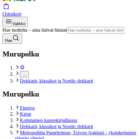
Ostoskori
Valikko
Hae tuotteita – aina halvat hinnat
Hae
Murupolku
…
Dekkarit, klassikot ja Nordic dekkarit
Murupolku
Etusivu
Kirjat
Kotimainen kaunokirjallisuus
Dekkarit, klassikot ja Nordic dekkarit
Metropoliitta Panteleimon, Toivon Ankkuri - yksinkertaisen
elämän yhteisö