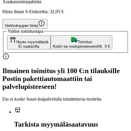
Asiakasomistajahinta
Hinta ilman S-Etukorttia:
32,05 €
Verkkokaupan hinta
Valitse toimitustapa
Nouto myymälästä
Toimitus
Ei saatavilla
Kotiin tai noutopisteeseen
Alk. 0 €
Ilmainen toimitus yli 100 €:n tilauksille
Postin pakettiautomaattiin tai
palvelupisteeseen!
Etu ei koske Suuri‑lisäpalvelulla toimitettavia tuotteita.
Tarkista myymäläsaatavuus