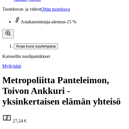
Tuotekuvat- ja videot
Ohita tuotekuva
Asiakasomistaja-alennus
-15 %
Avaa kuva suurempana
Karusellin nuolipainikkeet
Myllylahti
Metropoliitta Panteleimon,
Toivon Ankkuri -
yksinkertaisen elämän yhteisö
27,24 €