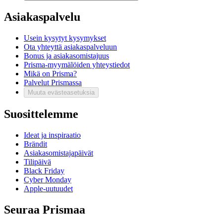
Asiakaspalvelu
Usein kysytyt kysymykset
Ota yhteyttä asiakaspalveluun
Bonus ja asiakasomistajuus
Prisma-myymälöiden yhteystiedot
Mikä on Prisma?
Palvelut Prismassa
Muuta evästeasetuksia
Suosittelemme
Ideat ja inspiraatio
Brändit
Asiakasomistajapäivät
Tilipäivä
Black Friday
Cyber Monday
Apple-uutuudet
Seuraa Prismaa