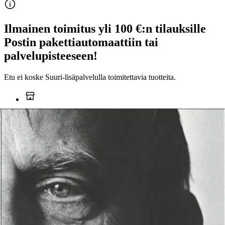
Ilmainen toimitus yli 100 €:n tilauksille
Postin pakettiautomaattiin tai
palvelupisteeseen!
Etu ei koske Suuri‑lisäpalvelulla toimitettavia tuotteita.
Tarkista myymäläsaatavuus
Ei saatavilla
Tuotekuvaus