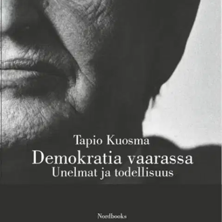
Kaksituhatlukua on leimannut maailman ainoan supervallan johtama
”sota terrorismia vastaan” ja sen synnyttämät kriisit, joista
tuoreimpiin kuuluu vuonna 2015 alkanut Euroopan pakolaiskriisi.
Kriisit ja niiden seurausvaikutukset ovat johtaneet monet
maailmanpolitiikan tarkkailijat pohtimaan demokratian
elinvoimaisuutta ja uhanalaisuutta. Pinnalla ja pinnan alla näyttää
kytevän pelko demokratian joutumisesta kuolemanvaaraan tai
vähintään näivettymisen tilaan.
Tietokirjassa Demokratia vaarassa
selvitetään demokratiaa ja hyvinvointivaltiota uhkaavia vaaroja ja
etsitään keinoja uhkien torjumiseksi.
Näytä lisää
tuotekuvausta
Ominaisuudet
Oletko tyytyväinen tuotetietoihin?
Ovatko tuotetiedot riittävät? Jos tuotetiedoissa on puutteita tai niitä