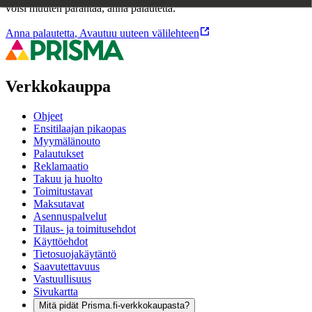
voisi muuten parantaa, anna palautetta.
Anna palautetta
,
Avautuu uuteen välilehteen
Verkkokauppa
Ohjeet
Ensitilaajan pikaopas
Myymälänouto
Palautukset
Reklamaatio
Takuu ja huolto
Toimitustavat
Maksutavat
Asennuspalvelut
Tilaus- ja toimitusehdot
Käyttöehdot
Tietosuojakäytäntö
Saavutettavuus
Vastuullisuus
Sivukartta
Mitä pidät Prisma.fi-verkkokaupasta?