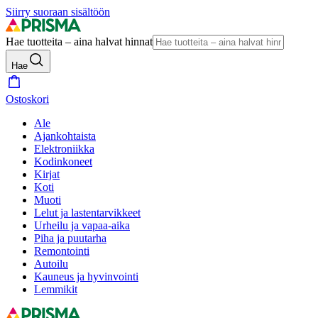
Siirry suoraan sisältöön
Hae tuotteita – aina halvat hinnat
Hae
Ostoskori
Ale
Ajankohtaista
Elektroniikka
Kodinkoneet
Kirjat
Koti
Muoti
Lelut ja lastentarvikkeet
Urheilu ja vapaa-aika
Piha ja puutarha
Remontointi
Autoilu
Kauneus ja hyvinvointi
Lemmikit