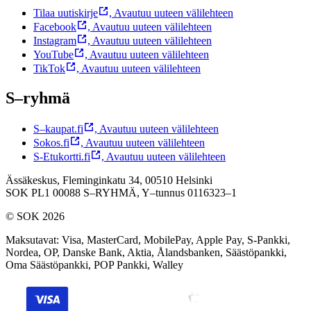
Tilaa uutiskirje
,
Avautuu uuteen välilehteen
Facebook
,
Avautuu uuteen välilehteen
Instagram
,
Avautuu uuteen välilehteen
YouTube
,
Avautuu uuteen välilehteen
TikTok
,
Avautuu uuteen välilehteen
S–ryhmä
S–kaupat.fi
,
Avautuu uuteen välilehteen
Sokos.fi
,
Avautuu uuteen välilehteen
S-Etukortti.fi
,
Avautuu uuteen välilehteen
Ässäkeskus, Fleminginkatu 34, 00510 Helsinki
SOK PL1 00088 S–RYHMÄ,
Y–tunnus 0116323–1
© SOK 2026
Maksutavat
:
Visa, MasterCard, MobilePay, Apple Pay, S-Pankki,
Nordea, OP, Danske Bank, Aktia, Ålandsbanken, Säästöpankki,
Oma Säästöpankki, POP Pankki, Walley