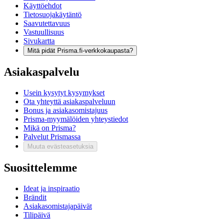
Käyttöehdot
Tietosuojakäytäntö
Saavutettavuus
Vastuullisuus
Sivukartta
Mitä pidät Prisma.fi-verkkokaupasta?
Asiakaspalvelu
Usein kysytyt kysymykset
Ota yhteyttä asiakaspalveluun
Bonus ja asiakasomistajuus
Prisma-myymälöiden yhteystiedot
Mikä on Prisma?
Palvelut Prismassa
Muuta evästeasetuksia
Suosittelemme
Ideat ja inspiraatio
Brändit
Asiakasomistajapäivät
Tilipäivä