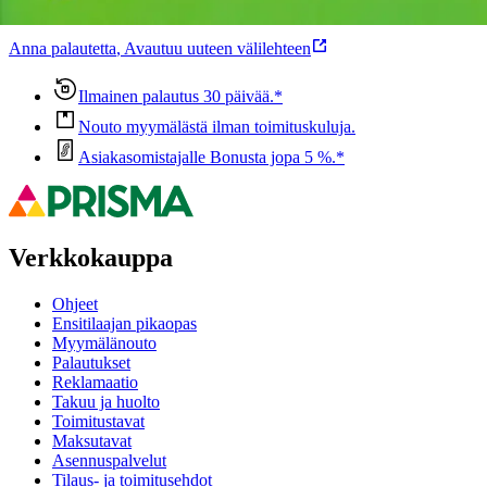
voisi muuten parantaa, anna palautetta.
Anna palautetta
,
Avautuu uuteen välilehteen
Ilmainen palautus 30 päivää.*
Nouto myymälästä ilman toimituskuluja.
Asiakasomistajalle Bonusta jopa 5 %.*
Verkkokauppa
Ohjeet
Ensitilaajan pikaopas
Myymälänouto
Palautukset
Reklamaatio
Takuu ja huolto
Toimitustavat
Maksutavat
Asennuspalvelut
Tilaus- ja toimitusehdot