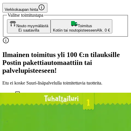
Verkkokaupan hinta
Valitse toimitustapa
Nouto myymälästä
Toimitus
Ei saatavilla
Kotiin tai noutopisteeseen
Alk. 0 €
Ilmainen toimitus yli 100 €:n tilauksille
Postin pakettiautomaattiin tai
palvelupisteeseen!
Etu ei koske Suuri‑lisäpalvelulla toimitettavia tuotteita.
Tarkista myymäläsaatavuus