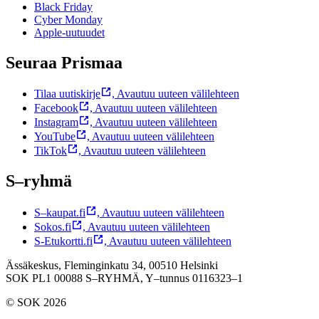
Black Friday
Cyber Monday
Apple-uutuudet
Seuraa Prismaa
Tilaa uutiskirje
,
Avautuu uuteen välilehteen
Facebook
,
Avautuu uuteen välilehteen
Instagram
,
Avautuu uuteen välilehteen
YouTube
,
Avautuu uuteen välilehteen
TikTok
,
Avautuu uuteen välilehteen
S–ryhmä
S–kaupat.fi
,
Avautuu uuteen välilehteen
Sokos.fi
,
Avautuu uuteen välilehteen
S-Etukortti.fi
,
Avautuu uuteen välilehteen
Ässäkeskus, Fleminginkatu 34, 00510 Helsinki
SOK PL1 00088 S–RYHMÄ,
Y–tunnus 0116323–1
© SOK 2026