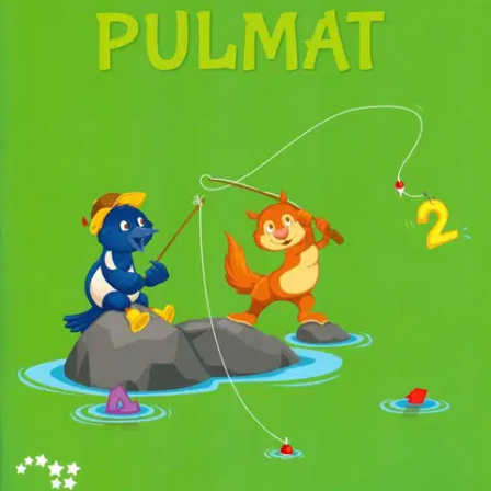
Ei saatavilla
Tuotekuvaus
Tuhattaituri 1 Pulmat tuo taitaville oppilaille haastetta ja hauskaa
tekemistä! Nelivärisen pulmavihkosen tehtäviä voi tehdä
haluamassaan järjestyksessä. Tuhattaituri 1 Pulmat vastaukset on
ostettavissa erikseen pdf-tiedostona.
Ominaisuudet
Oletko tyytyväinen tuotetietoihin?
Ovatko tuotetiedot riittävät? Jos tuotetiedoissa on puutteita tai niitä