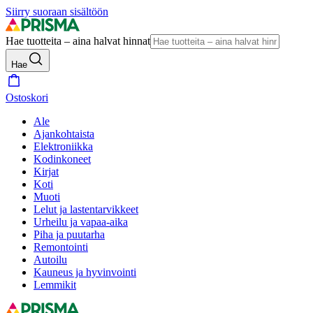
Siirry suoraan sisältöön
Hae tuotteita – aina halvat hinnat
Hae
Ostoskori
Ale
Ajankohtaista
Elektroniikka
Kodinkoneet
Kirjat
Koti
Muoti
Lelut ja lastentarvikkeet
Urheilu ja vapaa-aika
Piha ja puutarha
Remontointi
Autoilu
Kauneus ja hyvinvointi
Lemmikit