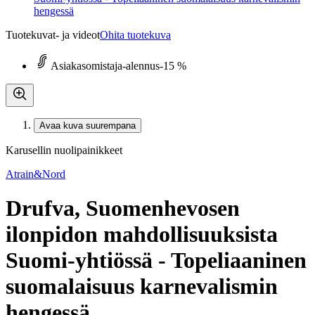
hengessä
Tuotekuvat- ja videot
Ohita tuotekuva
Asiakasomistaja-alennus
-15 %
Avaa kuva suurempana
Karusellin nuolipainikkeet
Atrain&Nord
Drufva, Suomenhevosen
ilonpidon mahdollisuuksista
Suomi-yhtiössä - Topeliaaninen
suomalaisuus karnevalismin
hengessä