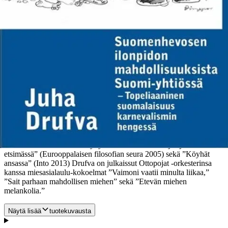
kansanomaisen karnevalistisen maailmankuvan ja naurun teoksensa
ulkopuolelle. Kyseessä oli pikemminkin Suomi-yhtiön työmääräys
rahvaalle kuin pääsylippu huvipuistoon. Jos runebergiläis-
topeliaanisen linjan sijasta olisi valittu Kalevalan sankarien ja
Aleksis Kiven viitoittamaan kansan naurukulttuuriin perustuva
kansakunnan rakentamislinja, esitettäisiinkö tangotkin
duurihumppana? Joutuisivatko terapeutit ja psykologit asiakkaiden
puutteessa tutkailemaan vain omia sielunliikkeitään? Silti on
kirjailijoita, jotka ovat ottaneet asiakseen puolustaa naurun
oikeuksia. Aapelin, Pentti Haanpään ja Erno Paasilinnan teoksissa
suomenhevonen voi antautua konnankoukkuja sisältävän
vakavuuden iloisen lajin, naurun vietäväksi. Kun suomenhevonen
sen tekee, sen hän tekeekin hilpein, mutta hartain mielin. Juha
Drufva (s.1955) on toimittajatyönsä ohessa julkaissut 35 vuoden
ajan filosofisia artikkeleita useissa päivä- ja aikakauslehdissä.
Aiemmin häneltä on ilmestynyt teokset ”Unohdettuja ajatuksia
etsimässä” (Eurooppalaisen filosofian seura 2005) sekä ”Köyhät
ansassa” (Into 2013) Drufva on julkaissut Ottopojat -orkesterinsa
kanssa miesasialaulu-kokoelmat ”Vaimoni vaatii minulta liikaa,”
”Sait parhaan mahdollisen miehen” sekä ”Etevän miehen
melankolia.”
Näytä lisää
tuotekuvausta