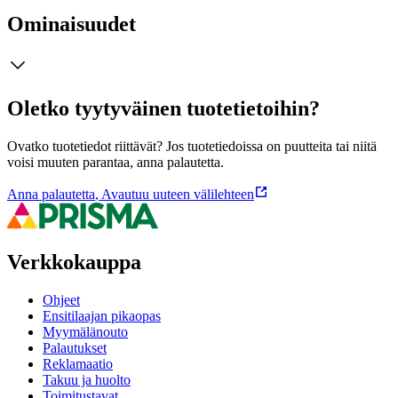
Ominaisuudet
Oletko tyytyväinen tuotetietoihin?
Ovatko tuotetiedot riittävät? Jos tuotetiedoissa on puutteita tai niitä
voisi muuten parantaa, anna palautetta.
Anna palautetta
,
Avautuu uuteen välilehteen
Verkkokauppa
Ohjeet
Ensitilaajan pikaopas
Myymälänouto
Palautukset
Reklamaatio
Takuu ja huolto
Toimitustavat