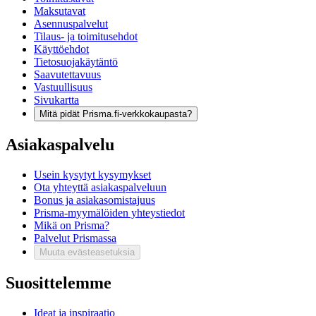
Maksutavat
Asennuspalvelut
Tilaus- ja toimitusehdot
Käyttöehdot
Tietosuojakäytäntö
Saavutettavuus
Vastuullisuus
Sivukartta
Mitä pidät Prisma.fi-verkkokaupasta?
Asiakaspalvelu
Usein kysytyt kysymykset
Ota yhteyttä asiakaspalveluun
Bonus ja asiakasomistajuus
Prisma-myymälöiden yhteystiedot
Mikä on Prisma?
Palvelut Prismassa
Muuta evästeasetuksia
Suosittelemme
Ideat ja inspiraatio