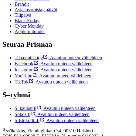
Brändit
Asiakasomistajapäivät
Tilipäivä
Black Friday
Cyber Monday
Apple-uutuudet
Seuraa Prismaa
Tilaa uutiskirje
,
Avautuu uuteen välilehteen
Facebook
,
Avautuu uuteen välilehteen
Instagram
,
Avautuu uuteen välilehteen
YouTube
,
Avautuu uuteen välilehteen
TikTok
,
Avautuu uuteen välilehteen
S–ryhmä
S–kaupat.fi
,
Avautuu uuteen välilehteen
Sokos.fi
,
Avautuu uuteen välilehteen
S-Etukortti.fi
,
Avautuu uuteen välilehteen
Ässäkeskus, Fleminginkatu 34, 00510 Helsinki