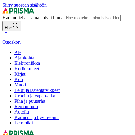
Siirry suoraan sisältöön
Hae tuotteita – aina halvat hinnat
Hae
Ostoskori
Ale
Ajankohtaista
Elektroniikka
Kodinkoneet
Kirjat
Koti
Muoti
Lelut ja lastentarvikkeet
Urheilu ja vapaa-aika
Piha ja puutarha
Remontointi
Autoilu
Kauneus ja hyvinvointi
Lemmikit