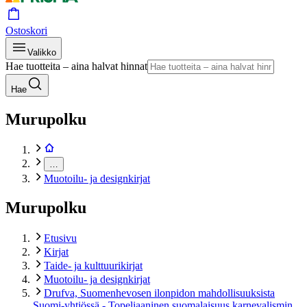
Ostoskori
Valikko
Hae tuotteita – aina halvat hinnat
Hae
Murupolku
…
Muotoilu- ja designkirjat
Murupolku
Etusivu
Kirjat
Taide- ja kulttuurikirjat
Muotoilu- ja designkirjat
Drufva, Suomenhevosen ilonpidon mahdollisuuksista
Suomi-yhtiössä - Topeliaaninen suomalaisuus karnevalismin