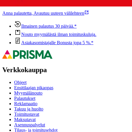
voisi muuten parantaa, anna palautetta.
Anna palautetta
,
Avautuu uuteen välilehteen
Ilmainen palautus 30 päivää.*
Nouto myymälästä ilman toimituskuluja.
Asiakasomistajalle Bonusta jopa 5 %.*
Verkkokauppa
Ohjeet
Ensitilaajan pikaopas
Myymälänouto
Palautukset
Reklamaatio
Takuu ja huolto
Toimitustavat
Maksutavat
Asennuspalvelut
Tilaus- ja toimitusehdot