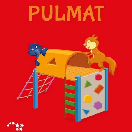
Ei saatavilla
Tuotekuvaus
Tuhattaituri 2 Pulmat tuo taitaville oppilaille haastetta ja hauskaa
tekemistä! Nelivärisen pulmavihkosen tehtäviä voi tehdä
haluamassaan järjestyksessä. Tuhattaituri 2 Pulmat vastaukset on
ostettavissa erikseen pdf-tiedostona.
Ominaisuudet
Oletko tyytyväinen tuotetietoihin?
Ovatko tuotetiedot riittävät? Jos tuotetiedoissa on puutteita tai niitä