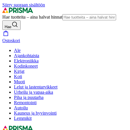
Siirry suoraan sisältöön
Hae tuotteita – aina halvat hinnat
Hae
Ostoskori
Ale
Ajankohtaista
Elektroniikka
Kodinkoneet
Kirjat
Koti
Muoti
Lelut ja lastentarvikkeet
Urheilu ja vapaa-aika
Piha ja puutarha
Remontointi
Autoilu
Kauneus ja hyvinvointi
Lemmikit