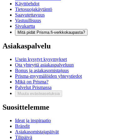
Käyttöehdot
Tietosuojakäytäntö
Saavutettavuus
Vastuullisuus
Sivukartta
Mitä pidät Prisma.fi-verkkokaupasta?
Asiakaspalvelu
Usein kysytyt kysymykset
Ota yhteyttä asiakaspalveluun
Bonus ja asiakasomistajuus
Prisma-myymälöiden yhteystiedot
Mikä on Prisma?
Palvelut Prismassa
Muuta evästeasetuksia
Suosittelemme
Ideat ja inspiraatio
Brändit
Asiakasomistajapäivät
Tilipäivä