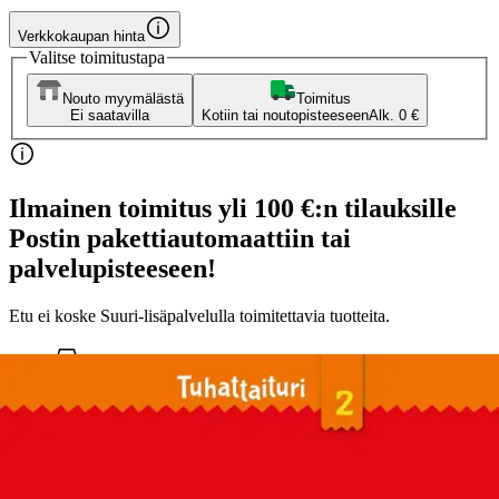
Verkkokaupan hinta
Valitse toimitustapa
Nouto myymälästä
Toimitus
Ei saatavilla
Kotiin tai noutopisteeseen
Alk. 0 €
Ilmainen toimitus yli 100 €:n tilauksille
Postin pakettiautomaattiin tai
palvelupisteeseen!
Etu ei koske Suuri‑lisäpalvelulla toimitettavia tuotteita.
Tarkista myymäläsaatavuus