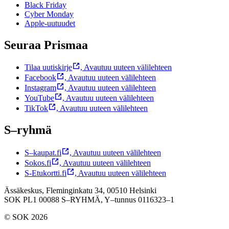
Black Friday
Cyber Monday
Apple-uutuudet
Seuraa Prismaa
Tilaa uutiskirje
,
Avautuu uuteen välilehteen
Facebook
,
Avautuu uuteen välilehteen
Instagram
,
Avautuu uuteen välilehteen
YouTube
,
Avautuu uuteen välilehteen
TikTok
,
Avautuu uuteen välilehteen
S–ryhmä
S–kaupat.fi
,
Avautuu uuteen välilehteen
Sokos.fi
,
Avautuu uuteen välilehteen
S-Etukortti.fi
,
Avautuu uuteen välilehteen
Ässäkeskus, Fleminginkatu 34, 00510 Helsinki
SOK PL1 00088 S–RYHMÄ,
Y–tunnus 0116323–1
© SOK 2026