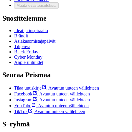
Muuta evästeasetuksia
Suosittelemme
Ideat ja inspiraatio
Brändit
Asiakasomistajapäivät
Tilipäivä
Black Friday
Cyber Monday
Apple-uutuudet
Seuraa Prismaa
Tilaa uutiskirje
,
Avautuu uuteen välilehteen
Facebook
,
Avautuu uuteen välilehteen
Instagram
,
Avautuu uuteen välilehteen
YouTube
,
Avautuu uuteen välilehteen
TikTok
,
Avautuu uuteen välilehteen
S–ryhmä