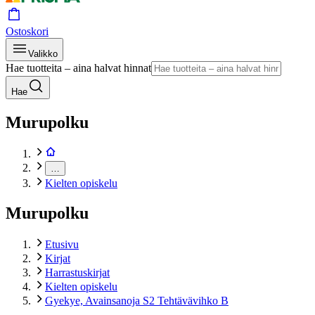
Ostoskori
Valikko
Hae tuotteita – aina halvat hinnat
Hae
Murupolku
…
Kielten opiskelu
Murupolku
Etusivu
Kirjat
Harrastuskirjat
Kielten opiskelu
Gyekye, Avainsanoja S2 Tehtävävihko B