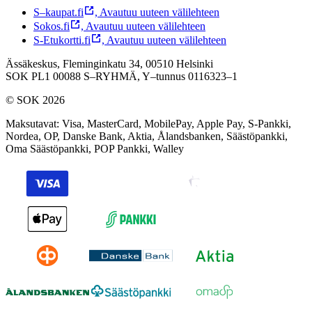
S–kaupat.fi
,
Avautuu uuteen välilehteen
Sokos.fi
,
Avautuu uuteen välilehteen
S-Etukortti.fi
,
Avautuu uuteen välilehteen
Ässäkeskus, Fleminginkatu 34, 00510 Helsinki
SOK PL1 00088 S–RYHMÄ,
Y–tunnus 0116323–1
© SOK 2026
Maksutavat
:
Visa, MasterCard, MobilePay, Apple Pay, S-Pankki,
Nordea, OP, Danske Bank, Aktia, Ålandsbanken, Säästöpankki,
Oma Säästöpankki, POP Pankki, Walley