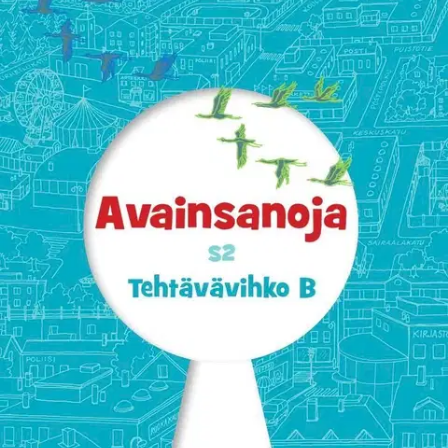
Tarkista myymäläsaatavuus
Ei saatavilla
Tuotekuvaus
Avainsanoja S2 Tehtävävihko B soveltuu käytettäväksi
varhaiskasvatuksen ja esi- ja alkuopetuksen suomi toisena kielenä
(S2) -opetuksessa. Kirja sopii lukutaitoiselle oppilaalle. Se sopii
myös valmistavaan opetukseen, paluuoppilaiden opetukseen,
äidinkielen ja kirjallisuuden opetuksen eriyttäväksi materiaaliksi sekä
Suomi-koulujen käyttöön. Lisäksi materiaalia voi soveltaa oppilaan
oman äidinkielen opetuksessa.