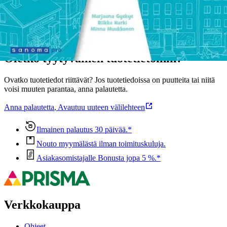
Ominaisuudet
Oletko tyytyväinen tuotetietoihin?
Ovatko tuotetiedot riittävät? Jos tuotetiedoissa on puutteita tai niitä
voisi muuten parantaa, anna palautetta.
Anna palautetta
,
Avautuu uuteen välilehteen
Ilmainen palautus 30 päivää.*
Nouto myymälästä ilman toimituskuluja.
Asiakasomistajalle Bonusta jopa 5 %.*
Verkkokauppa
Ohjeet