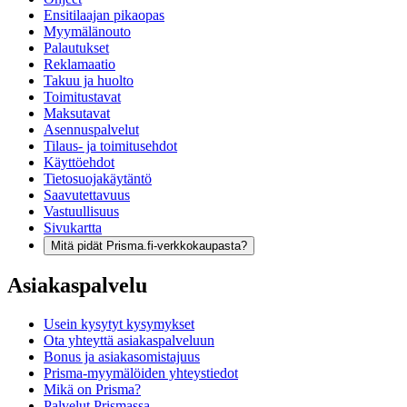
Ensitilaajan pikaopas
Myymälänouto
Palautukset
Reklamaatio
Takuu ja huolto
Toimitustavat
Maksutavat
Asennuspalvelut
Tilaus- ja toimitusehdot
Käyttöehdot
Tietosuojakäytäntö
Saavutettavuus
Vastuullisuus
Sivukartta
Mitä pidät Prisma.fi-verkkokaupasta?
Asiakaspalvelu
Usein kysytyt kysymykset
Ota yhteyttä asiakaspalveluun
Bonus ja asiakasomistajuus
Prisma-myymälöiden yhteystiedot
Mikä on Prisma?
Palvelut Prismassa