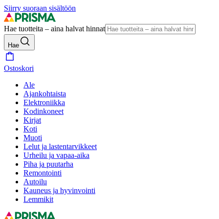
Siirry suoraan sisältöön
Hae tuotteita – aina halvat hinnat
Hae
Ostoskori
Ale
Ajankohtaista
Elektroniikka
Kodinkoneet
Kirjat
Koti
Muoti
Lelut ja lastentarvikkeet
Urheilu ja vapaa-aika
Piha ja puutarha
Remontointi
Autoilu
Kauneus ja hyvinvointi
Lemmikit