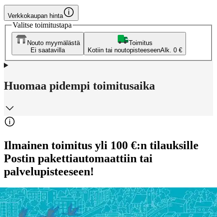
Verkkokaupan hinta
Valitse toimitustapa
Nouto myymälästä
Toimitus
Ei saatavilla
Kotiin tai noutopisteeseen
Alk. 0 €
Huomaa pidempi toimitusaika
Ilmainen toimitus yli 100 €:n tilauksille
Postin pakettiautomaattiin tai
palvelupisteeseen!
Etu ei koske Suuri‑lisäpalvelulla toimitettavia tuotteita.