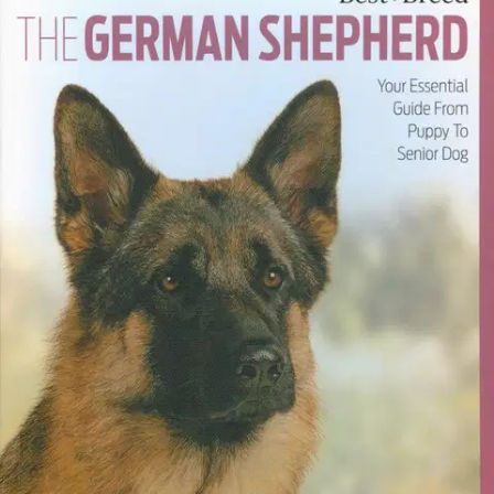
Etu ei koske Suuri‑lisäpalvelulla toimitettavia tuotteita.
Tarkista myymäläsaatavuus
Ei saatavilla
Tuotekuvaus
Best of Breed on englanninkielinen, 20-osainen tietokirjasarja, joka
on tuotettu asiantuntijatiimin yhteistyönä. Sarja tarjoaa syvätietoa
koiraroduista ja sen sisällön ovat koostaneet rodun
ammattikasvattajat ja pitkäaikaiset harrastajat. Jokainen kirja esittelee
perusteellisesti yhden koirarodun. Soveltuu erinomaisesti myös
kasvattajille. Tämä opas tarjoaa monipuolista tietoa
saksanpaimenkoirasta, rodun kehityshistoriasta, rodun