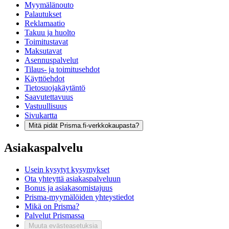
Myymälänouto
Palautukset
Reklamaatio
Takuu ja huolto
Toimitustavat
Maksutavat
Asennuspalvelut
Tilaus- ja toimitusehdot
Käyttöehdot
Tietosuojakäytäntö
Saavutettavuus
Vastuullisuus
Sivukartta
Mitä pidät Prisma.fi-verkkokaupasta?
Asiakaspalvelu
Usein kysytyt kysymykset
Ota yhteyttä asiakaspalveluun
Bonus ja asiakasomistajuus
Prisma-myymälöiden yhteystiedot
Mikä on Prisma?
Palvelut Prismassa
Muuta evästeasetuksia