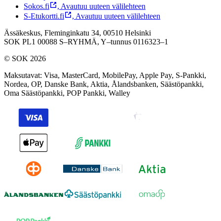
Sokos.fi
,
Avautuu uuteen välilehteen
S-Etukortti.fi
,
Avautuu uuteen välilehteen
Ässäkeskus, Fleminginkatu 34, 00510 Helsinki
SOK PL1 00088 S–RYHMÄ,
Y–tunnus 0116323–1
© SOK 2026
Maksutavat
:
Visa, MasterCard, MobilePay, Apple Pay, S-Pankki,
Nordea, OP, Danske Bank, Aktia, Ålandsbanken, Säästöpankki,
Oma Säästöpankki, POP Pankki, Walley