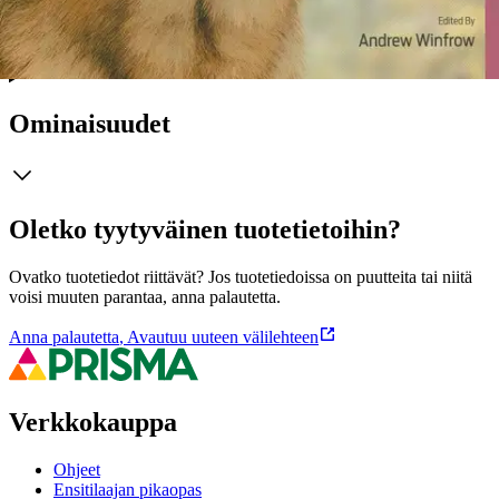
käyttäytymisestä, koiran peruskoulutuksesta ja sosiaalistamisesta,
ruokinnasta ja ravitsemuksesta sekä terveydestä.
Ominaisuudet
Oletko tyytyväinen tuotetietoihin?
Ovatko tuotetiedot riittävät? Jos tuotetiedoissa on puutteita tai niitä
voisi muuten parantaa, anna palautetta.
Anna palautetta
,
Avautuu uuteen välilehteen
Verkkokauppa
Ohjeet
Ensitilaajan pikaopas