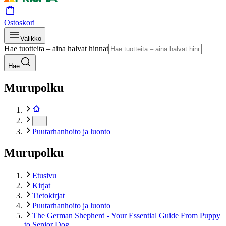
Ostoskori
Valikko
Hae tuotteita – aina halvat hinnat
Hae
Murupolku
…
Puutarhanhoito ja luonto
Murupolku
Etusivu
Kirjat
Tietokirjat
Puutarhanhoito ja luonto
The German Shepherd - Your Essential Guide From Puppy
to Senior Dog