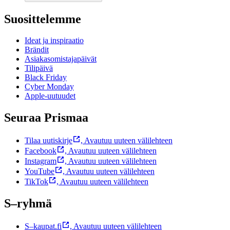
Suosittelemme
Ideat ja inspiraatio
Brändit
Asiakasomistajapäivät
Tilipäivä
Black Friday
Cyber Monday
Apple-uutuudet
Seuraa Prismaa
Tilaa uutiskirje
,
Avautuu uuteen välilehteen
Facebook
,
Avautuu uuteen välilehteen
Instagram
,
Avautuu uuteen välilehteen
YouTube
,
Avautuu uuteen välilehteen
TikTok
,
Avautuu uuteen välilehteen
S–ryhmä
S–kaupat.fi
,
Avautuu uuteen välilehteen