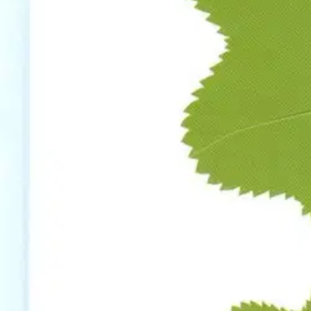
Suuret Muutokset eivät tule kello kaulassa. Ne tulevat valkoisissa kir
elämän mielenmaisemaa peilaava kertomus naisesta, jonka elämä muutt
virastojen ja ikkunakuorien kolhima irtisanottu toimittaja eristäytyy ke
Katariina Vuori (Oulu, 1971) on kirjailija-toimittaja ja julkaissut mm
Näytä lisää
tuotekuvausta
Ominaisuudet
Oletko tyytyväinen tuotetietoihin?
Ovatko tuotetiedot riittävät? Jos tuotetiedoissa on puutteita tai niitä v
Anna palautetta
,
Avautuu uuteen välilehteen
Verkkokauppa