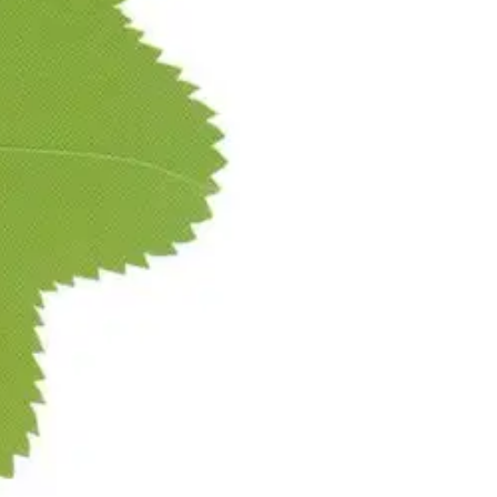
 omaan nimeen ja olinpaikkaan. Pula-ajalla on ironinen, todellisen
hansa meistä kohdalle huomenna - tai jo tänään.
Masennuksen, eron,
a hengissä säilyminen riippuu sota-ajan korvikkeista ja villiyrteistä.