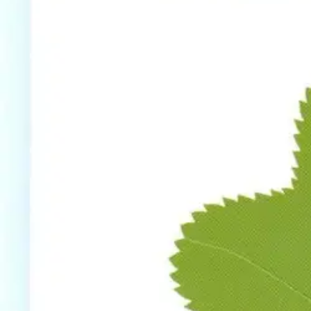
Nouto myymälästä
Toimitus
Ei saatavilla
Ei saatavilla
Ilmainen toimitus yli 100 €:n tilauksille Po
Etu ei koske Suuri‑lisäpalvelulla toimitettavia tuotteita.
Tarkista myymäläsaatavuus
Ei saatavilla
Tuotekuvaus