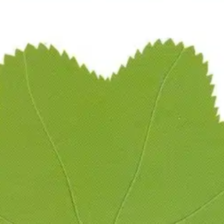
stin pakettiautomaattiin tai palvelupisteesee