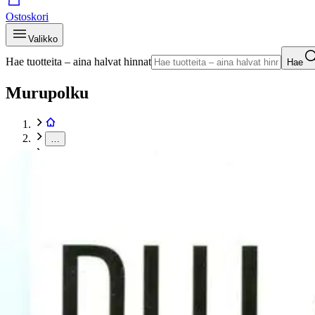
Ostoskori
Valikko
Hae tuotteita – aina halvat hinnat
Hae
Murupolku
…
Yleinen kaunokirjallisuus
Murupolku
Etusivu
Kirjat
Kotimainen kaunokirjallisuus
Yleinen kaunokirjallisuus
Vuori, Pula-ajalla - romaani
Tuotekuvat- ja videot
Ohita tuotekuva