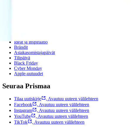
Prisma-myymälöiden yhteystiedot
Mikä on Prisma?
Palvelut Prismassa
Muuta evästeasetuksia
Suosittelemme
Ideat ja inspiraatio
Brändit
Asiakasomistajapäivät
Tilipäivä
Black Friday
Cyber Monday
Apple-uutuudet
Seuraa Prismaa
Tilaa uutiskirje
,
Avautuu uuteen välilehteen
Facebook
,
Avautuu uuteen välilehteen
Instagram
,
Avautuu uuteen välilehteen
YouTube
,
Avautuu uuteen välilehteen
TikTok
,
Avautuu uuteen välilehteen