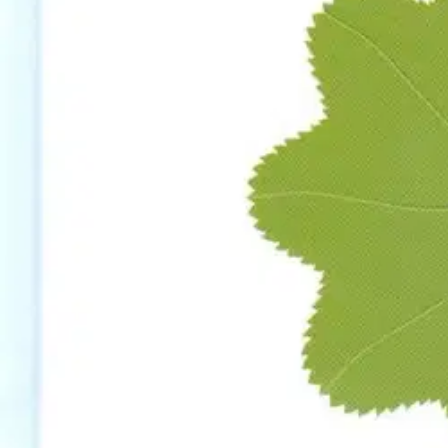
Ohjeet
Ensitilaajan pikaopas
Myymälänouto
Palautukset
Reklamaatio
Takuu ja huolto
Toimitustavat
Maksutavat
Asennuspalvelut
Tilaus- ja toimitusehdot
Käyttöehdot
Tietosuojakäytäntö
Saavutettavuus
Vastuullisuus
Sivukartta
Mitä pidät Prisma.fi-verkkokaupasta?
Asiakaspalvelu
Usein kysytyt kysymykset
Ota yhteyttä asiakaspalveluun
Bonus ja asiakasomistajuus