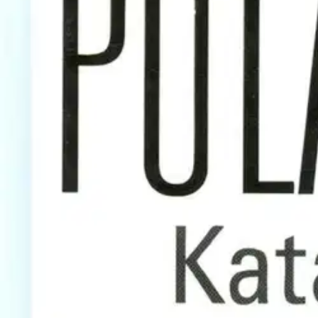
Asiakasomistaja-alennus
-15 %
Avaa kuva suurempana
Karusellin nuolipainikkeet
Atrain&Nord
Vuori, Pula-ajalla - romaani
8,37 €
Asiakasomistajahinta
Hinta ilman S-Etukorttia:
9,85 €
Verkkokaupan hinta
Valitse toimitustapa