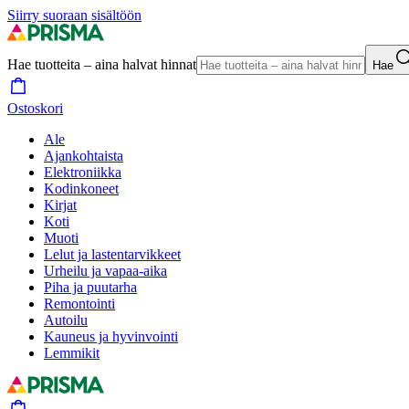
Siirry suoraan sisältöön
Hae tuotteita – aina halvat hinnat
Hae
Ostoskori
Ale
Ajankohtaista
Elektroniikka
Kodinkoneet
Kirjat
Koti
Muoti
Lelut ja lastentarvikkeet
Urheilu ja vapaa-aika
Piha ja puutarha
Remontointi
Autoilu
Kauneus ja hyvinvointi
Lemmikit