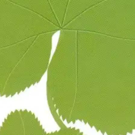
jekuorissa, sellaisissa joiden pienistä muovi-ikkunoista avautuu maisema
aa suuntaansa ilman ennakkovaroitusta tavalla, joka voi osua kenen ta
sällä 2013 pahoinvointiyhteiskunnasta henkilökohtaiselle pula-ajalle, joll
. Saunakeittokirjan (Tammi 2014).
oisi muuten parantaa, anna palautetta.