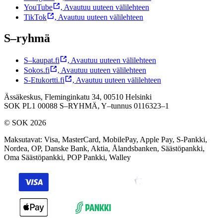
YouTube
,
Avautuu uuteen välilehteen
TikTok
,
Avautuu uuteen välilehteen
S–ryhmä
S–kaupat.fi
,
Avautuu uuteen välilehteen
Sokos.fi
,
Avautuu uuteen välilehteen
S-Etukortti.fi
,
Avautuu uuteen välilehteen
Ässäkeskus, Fleminginkatu 34, 00510 Helsinki
SOK PL1 00088 S–RYHMÄ,
Y–tunnus 0116323–1
© SOK 2026
Maksutavat
:
Visa, MasterCard, MobilePay, Apple Pay, S-Pankki,
Nordea, OP, Danske Bank, Aktia, Ålandsbanken, Säästöpankki,
Oma Säästöpankki, POP Pankki, Walley