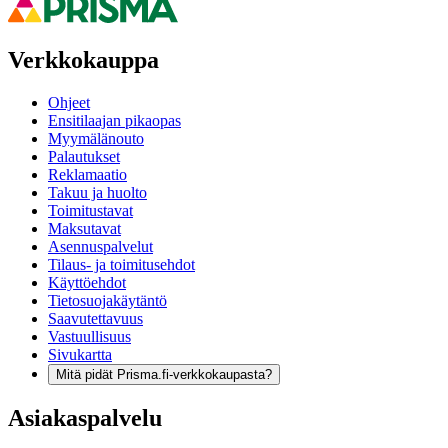
Verkkokauppa
Ohjeet
Ensitilaajan pikaopas
Myymälänouto
Palautukset
Reklamaatio
Takuu ja huolto
Toimitustavat
Maksutavat
Asennuspalvelut
Tilaus- ja toimitusehdot
Käyttöehdot
Tietosuojakäytäntö
Saavutettavuus
Vastuullisuus
Sivukartta
Mitä pidät Prisma.fi-verkkokaupasta?
Asiakaspalvelu