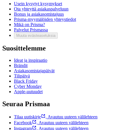
Usein kysytyt kysymykset
Ota yhteyttä asiakaspalveluun
Bonus ja asiakasomistajuus
Prisma-myymälöiden yhteystiedot
Mikä on Prisma?
Palvelut Prismassa
Muuta evästeasetuksia
Suosittelemme
Ideat ja inspiraatio
Brändit
Asiakasomistajapäivät
Tilipäivä
Black Friday
Cyber Monday
Apple-uutuudet
Seuraa Prismaa
Tilaa uutiskirje
,
Avautuu uuteen välilehteen
Facebook
,
Avautuu uuteen välilehteen
Instagram
,
Avautuu uuteen välilehteen