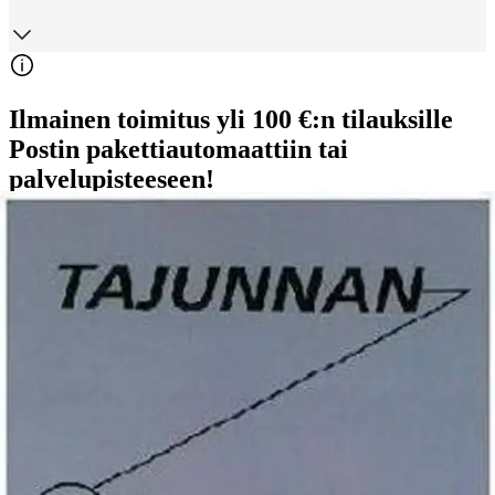
Ilmainen toimitus yli 100 €:n tilauksille
Postin pakettiautomaattiin tai
palvelupisteeseen!
Etu ei koske Suuri‑lisäpalvelulla toimitettavia tuotteita.
Tarkista myymäläsaatavuus
Ei saatavilla