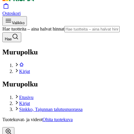
Ostoskori
Valikko
Hae tuotteita – aina halvat hinnat
Hae
Murupolku
Kirjat
Murupolku
Etusivu
Kirjat
Sinkko, Tajunnan talutusnuorassa
Tuotekuvat- ja videot
Ohita tuotekuva