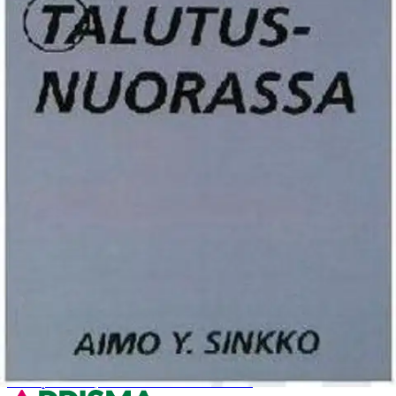
Tuotekuvaus
"TAJUNNAN TALUTUSNUORASSA" teoksessa kirjoittaja
haluaa korostaa yksilön oikeutta ja velvollisuutta noudattaa
elämässään kenestäkään riippumatta oman tajuntansa tahtoa
tarvitsematta pelätä kanssaihmisten hänestä tekemiä arvosteluja.
"Itsensä läytänyt ihminen ei ole koskaan yksin."
Ominaisuudet
Oletko tyytyväinen tuotetietoihin?
Ovatko tuotetiedot riittävät? Jos tuotetiedoissa on puutteita tai niitä
voisi muuten parantaa, anna palautetta.
Anna palautetta
,
Avautuu uuteen välilehteen