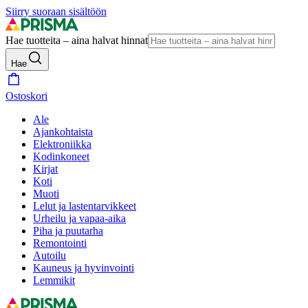
Siirry suoraan sisältöön
Hae tuotteita – aina halvat hinnat
Hae
Ostoskori
Ale
Ajankohtaista
Elektroniikka
Kodinkoneet
Kirjat
Koti
Muoti
Lelut ja lastentarvikkeet
Urheilu ja vapaa-aika
Piha ja puutarha
Remontointi
Autoilu
Kauneus ja hyvinvointi
Lemmikit