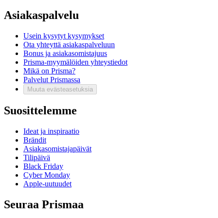
Asiakaspalvelu
Usein kysytyt kysymykset
Ota yhteyttä asiakaspalveluun
Bonus ja asiakasomistajuus
Prisma-myymälöiden yhteystiedot
Mikä on Prisma?
Palvelut Prismassa
Muuta evästeasetuksia
Suosittelemme
Ideat ja inspiraatio
Brändit
Asiakasomistajapäivät
Tilipäivä
Black Friday
Cyber Monday
Apple-uutuudet
Seuraa Prismaa