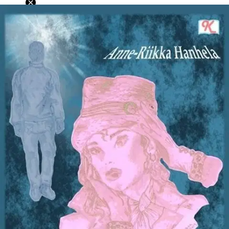
Ei saatavilla
Tuotekuvaus
Tarina kriisistä ja kärsimisestä. Tarina läheisriippuvuudesta ja
alkoholismista. Tarina kasvusta ja kehityksestä kohti eheyttä. ”Tarina
matkasta pimeyteen ja takaisin valoon. Matkasta, jonka monet
tekevät vain yhteen suuntaan.
” Kalle Lähde, romaanin esipuhe
Tositapahtumiin pohjautuva romaani kietoo kerrontaansa faktaa ja
fiktiota; päähenkilöiden Ruutin ja Andrean kasvukertomukset,
heidän sukujensa historiaa sekä suomalaisen yhteiskunnan
tapahtumia ja asenneilmastoa sota-ajalta näihin päiviin asti. Romaani
kertoo päihderiippuvan läheisenä elämisestä, kuluttavasta,
läheisriippuvasta rakkaudesta, kärsimisestä ja lopulta selviämisestä.
Kriisin edessä pysähtyminen, nöyrtyminen, henkinen työ - yksin ja
yhdessä vertaistensa kanssa ponnistellen - ja turvautuminen
omavoimaisuuden sijasta itseään Korkeampaan Voimaan vievät
päähenkilön lopulta kohti uudenlaista, sisäistä mielenrauhaa. Päihde-