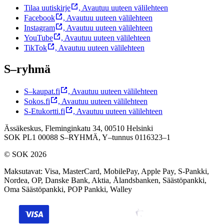
Tilaa uutiskirje
,
Avautuu uuteen välilehteen
Facebook
,
Avautuu uuteen välilehteen
Instagram
,
Avautuu uuteen välilehteen
YouTube
,
Avautuu uuteen välilehteen
TikTok
,
Avautuu uuteen välilehteen
S–ryhmä
S–kaupat.fi
,
Avautuu uuteen välilehteen
Sokos.fi
,
Avautuu uuteen välilehteen
S-Etukortti.fi
,
Avautuu uuteen välilehteen
Ässäkeskus, Fleminginkatu 34, 00510 Helsinki
SOK PL1 00088 S–RYHMÄ,
Y–tunnus 0116323–1
© SOK 2026
Maksutavat
:
Visa, MasterCard, MobilePay, Apple Pay, S-Pankki,
Nordea, OP, Danske Bank, Aktia, Ålandsbanken, Säästöpankki,
Oma Säästöpankki, POP Pankki, Walley