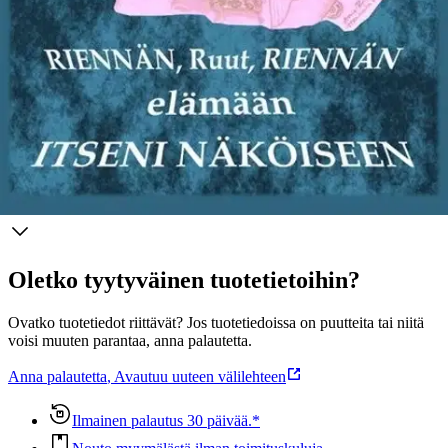
ja läheisriippuvuussairaudet minnesotahoidon näkökulmasta ovat
romaanin keskeinen viitekehys. Nämä perhesairaudet kuormittavat
yhteiskuntaamme rankasti. Päihderiippuvuudesta kärsii 10-15 %
suomalaisista. Jokaisen päihderiippuvan lähellä on vähintään viisi
läheisriippuvuudesta kärsivää perheenjäsentä.
Näytä lisää
tuotekuvausta
Ominaisuudet
Oletko tyytyväinen tuotetietoihin?
Ovatko tuotetiedot riittävät? Jos tuotetiedoissa on puutteita tai niitä
voisi muuten parantaa, anna palautetta.
Anna palautetta
,
Avautuu uuteen välilehteen
Ilmainen palautus 30 päivää.*