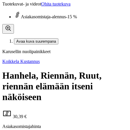
Tuotekuvat- ja videot
Ohita tuotekuva
Asiakasomistaja-alennus
-15 %
Avaa kuva suurempana
Karusellin nuolipainikkeet
Koikkela Kustannus
Hanhela, Riennän, Ruut,
riennän elämään itseni
näköiseen
30,39 €
Asiakasomistajahinta