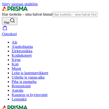
Siirry suoraan sisältöön
Hae tuotteita – aina halvat hinnat
Hae
Ostoskori
Ale
Ajankohtaista
Elektroniikka
Kodinkoneet
Kirjat
Koti
Muoti
Lelut ja lastentarvikkeet
Urheilu ja vapaa-aika
Piha ja puutarha
Remontointi
Autoilu
Kauneus ja hyvinvointi
Lemmikit