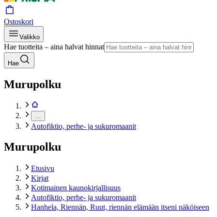
Ostoskori
Valikko
Hae tuotteita – aina halvat hinnat
Hae
Murupolku
…
Autofiktio, perhe- ja sukuromaanit
Murupolku
Etusivu
Kirjat
Kotimainen kaunokirjallisuus
Autofiktio, perhe- ja sukuromaanit
Hanhela, Riennän, Ruut, riennän elämään itseni näköiseen