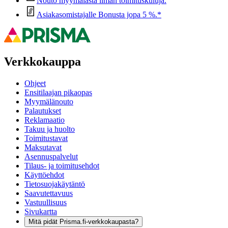
Nouto myymälästä ilman toimituskuluja.
Asiakasomistajalle Bonusta jopa 5 %.*
Verkkokauppa
Ohjeet
Ensitilaajan pikaopas
Myymälänouto
Palautukset
Reklamaatio
Takuu ja huolto
Toimitustavat
Maksutavat
Asennuspalvelut
Tilaus- ja toimitusehdot
Käyttöehdot
Tietosuojakäytäntö
Saavutettavuus
Vastuullisuus
Sivukartta
Mitä pidät Prisma.fi-verkkokaupasta?