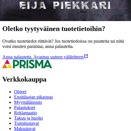
Ominaisuudet
Oletko tyytyväinen tuotetietoihin?
Ovatko tuotetiedot riittävät? Jos tuotetiedoissa on puutteita tai niitä
voisi muuten parantaa, anna palautetta.
Anna palautetta
,
Avautuu uuteen välilehteen
Verkkokauppa
Ohjeet
Ensitilaajan pikaopas
Myymälänouto
Palautukset
Reklamaatio
Takuu ja huolto
Toimitustavat
Maksutavat