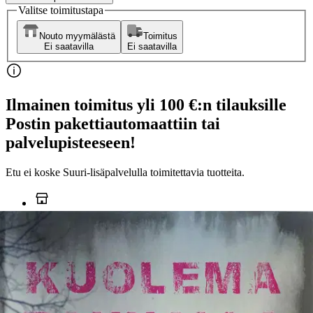
Valitse toimitustapa
Nouto myymälästä
Toimitus
Ei saatavilla
Ei saatavilla
Ilmainen toimitus yli 100 €:n tilauksille
Postin pakettiautomaattiin tai
palvelupisteeseen!
Etu ei koske Suuri‑lisäpalvelulla toimitettavia tuotteita.
Tarkista myymäläsaatavuus
Ei saatavilla