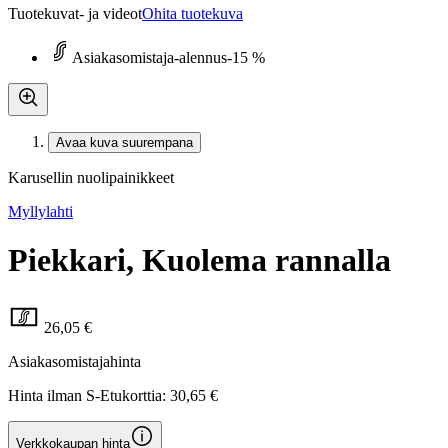
Tuotekuvat- ja videot
Ohita tuotekuva
Asiakasomistaja-alennus
-15 %
Avaa kuva suurempana
Karusellin nuolipainikkeet
Myllylahti
Piekkari, Kuolema rannalla
26,05 €
Asiakasomistajahinta
Hinta ilman S-Etukorttia:
30,65 €
Verkkokaupan hinta