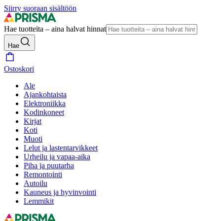
Siirry suoraan sisältöön
Hae tuotteita – aina halvat hinnat
Hae
Ostoskori
Ale
Ajankohtaista
Elektroniikka
Kodinkoneet
Kirjat
Koti
Muoti
Lelut ja lastentarvikkeet
Urheilu ja vapaa-aika
Piha ja puutarha
Remontointi
Autoilu
Kauneus ja hyvinvointi
Lemmikit