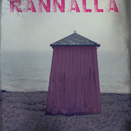
Tuotekuvaus
Lukijoiden rakastaman rikosylikonstaapeli Kristiina Elon elämä
Lahden seudulla kulkee rikosten ja perhe-elämän viitoittamalla
polulla. Sarjan yhdennessätoista osassa Krisseä kuormittaa
poikkeuksellisen raskaan tutkinnan ohella onnettomuus lähipiirissä.
Rikosylikonstaapeli Kristiina Elo palaa töihin sairauslomalta ja
toivoo, ettei ainakaan ensimmäisinä työpäivinä tulisi eteen vaikeita
tapauksia. Toive on turha. Tiilijärven rannalta löytyy surmattu
nainen, jonka Krisse tunnistaa.
Haastava rikostutkinta kysyy voimia
kaikilta. Lisäksi Krissen ystävän talo palaa, ja Krissen mies Aksu
yrittää pelastaa sisällä olijat vakavin seurauksin. Poliisit joutuvat
kaivelemaan ihmisten tekemisiä pitkienkin aikojen takaa, mutta
mistään ei löydy lankaa, josta tarttua kiinni. Syynä on se, että
muutama henkilö valehtelee häikäilemättömästi.
Näytä lisää
tuotekuvausta