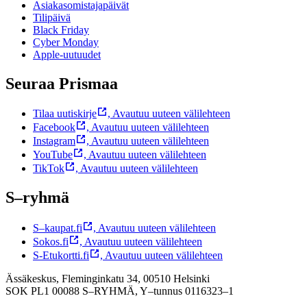
Asiakasomistajapäivät
Tilipäivä
Black Friday
Cyber Monday
Apple-uutuudet
Seuraa Prismaa
Tilaa uutiskirje
,
Avautuu uuteen välilehteen
Facebook
,
Avautuu uuteen välilehteen
Instagram
,
Avautuu uuteen välilehteen
YouTube
,
Avautuu uuteen välilehteen
TikTok
,
Avautuu uuteen välilehteen
S–ryhmä
S–kaupat.fi
,
Avautuu uuteen välilehteen
Sokos.fi
,
Avautuu uuteen välilehteen
S-Etukortti.fi
,
Avautuu uuteen välilehteen
Ässäkeskus, Fleminginkatu 34, 00510 Helsinki
SOK PL1 00088 S–RYHMÄ,
Y–tunnus 0116323–1