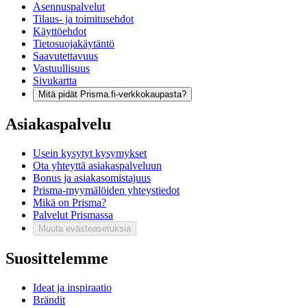
Asennuspalvelut
Tilaus- ja toimitusehdot
Käyttöehdot
Tietosuojakäytäntö
Saavutettavuus
Vastuullisuus
Sivukartta
Mitä pidät Prisma.fi-verkkokaupasta?
Asiakaspalvelu
Usein kysytyt kysymykset
Ota yhteyttä asiakaspalveluun
Bonus ja asiakasomistajuus
Prisma-myymälöiden yhteystiedot
Mikä on Prisma?
Palvelut Prismassa
Muuta evästeasetuksia
Suosittelemme
Ideat ja inspiraatio
Brändit