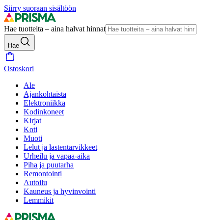
Siirry suoraan sisältöön
Hae tuotteita – aina halvat hinnat
Hae
Ostoskori
Ale
Ajankohtaista
Elektroniikka
Kodinkoneet
Kirjat
Koti
Muoti
Lelut ja lastentarvikkeet
Urheilu ja vapaa-aika
Piha ja puutarha
Remontointi
Autoilu
Kauneus ja hyvinvointi
Lemmikit