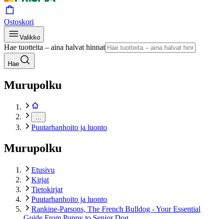
Ostoskori
Valikko
Hae tuotteita – aina halvat hinnat
Hae
Murupolku
…
Puutarhanhoito ja luonto
Murupolku
Etusivu
Kirjat
Tietokirjat
Puutarhanhoito ja luonto
Rankine-Parsons, The French Bulldog - Your Essential
Guide From Puppy to Senior Dog