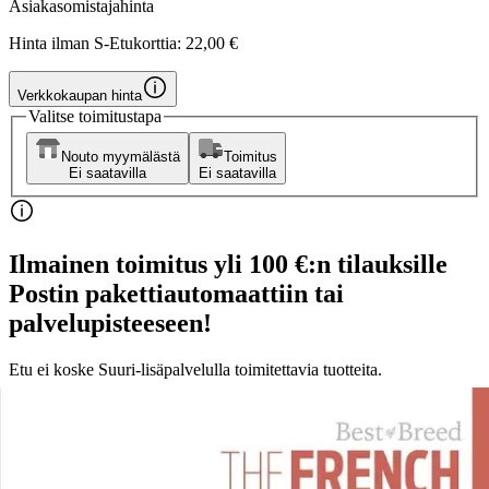
Asiakasomistajahinta
Hinta ilman S-Etukorttia:
22,00 €
Verkkokaupan hinta
Valitse toimitustapa
Nouto myymälästä
Toimitus
Ei saatavilla
Ei saatavilla
Ilmainen toimitus yli 100 €:n tilauksille
Postin pakettiautomaattiin tai
palvelupisteeseen!
Etu ei koske Suuri‑lisäpalvelulla toimitettavia tuotteita.
Tarkista myymäläsaatavuus