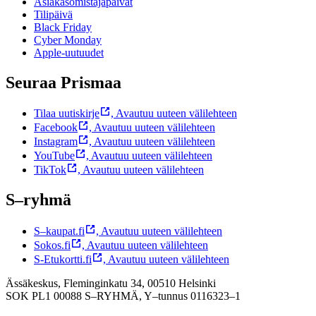
Asiakasomistajapäivät
Tilipäivä
Black Friday
Cyber Monday
Apple-uutuudet
Seuraa Prismaa
Tilaa uutiskirje
,
Avautuu uuteen välilehteen
Facebook
,
Avautuu uuteen välilehteen
Instagram
,
Avautuu uuteen välilehteen
YouTube
,
Avautuu uuteen välilehteen
TikTok
,
Avautuu uuteen välilehteen
S–ryhmä
S–kaupat.fi
,
Avautuu uuteen välilehteen
Sokos.fi
,
Avautuu uuteen välilehteen
S-Etukortti.fi
,
Avautuu uuteen välilehteen
Ässäkeskus, Fleminginkatu 34, 00510 Helsinki
SOK PL1 00088 S–RYHMÄ,
Y–tunnus 0116323–1