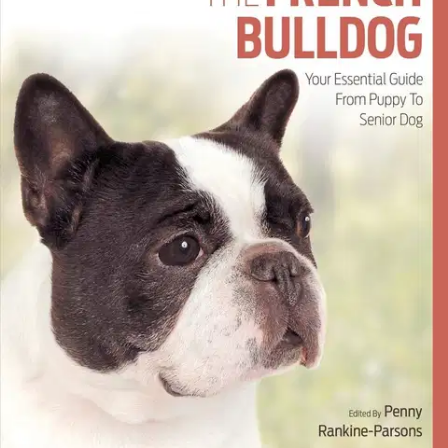
Ei saatavilla
Tuotekuvaus
Best of Breed on englanninkielinen, 20-osainen tietokirjasarja, joka
on tuotettu asiantuntijatiimin yhteistyönä. Sarja tarjoaa syvätietoa
koiraroduista ja sen sisällön ovat koostaneet rodun
ammattikasvattajat ja pitkäaikaiset harrastajat. Jokainen kirja esittelee
perusteellisesti yhden koirarodun. Soveltuu erinomaisesti myös
kasvattajille. Tämä opas tarjoaa monipuolista tietoa ranskan
bulldogista, rodun kehityshistoriasta, rodun käyttäytymisestä, koiran
peruskoulutuksesta ja sosiaalistamisesta, ruokinnasta ja
ravitsemuksesta sekä terveydestä.
Ominaisuudet