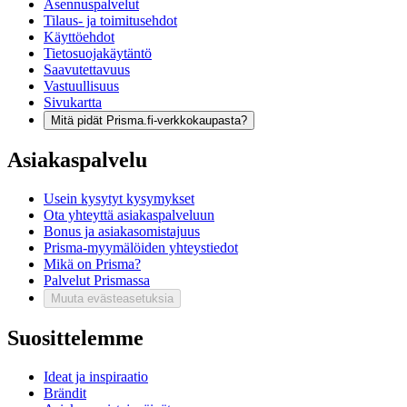
Asennuspalvelut
Tilaus- ja toimitusehdot
Käyttöehdot
Tietosuojakäytäntö
Saavutettavuus
Vastuullisuus
Sivukartta
Mitä pidät Prisma.fi-verkkokaupasta?
Asiakaspalvelu
Usein kysytyt kysymykset
Ota yhteyttä asiakaspalveluun
Bonus ja asiakasomistajuus
Prisma-myymälöiden yhteystiedot
Mikä on Prisma?
Palvelut Prismassa
Muuta evästeasetuksia
Suosittelemme
Ideat ja inspiraatio
Brändit