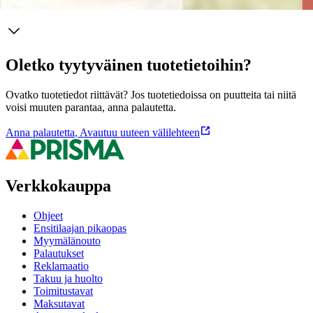
Oletko tyytyväinen tuotetietoihin?
Ovatko tuotetiedot riittävät? Jos tuotetiedoissa on puutteita tai niitä
voisi muuten parantaa, anna palautetta.
Anna palautetta
,
Avautuu uuteen välilehteen
Verkkokauppa
Ohjeet
Ensitilaajan pikaopas
Myymälänouto
Palautukset
Reklamaatio
Takuu ja huolto
Toimitustavat
Maksutavat