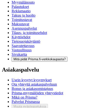
Myymälänouto
Palautukset
Reklamaatio
Takuu ja huolto
Toimitustavat
Maksutavat
Asennuspalvelut
Tilaus- ja toimitusehdot
Käyttöehdot
Tietosuojakäytäntö
Saavutettavuus
Vastuullisuus
Sivukartta
Mitä pidät Prisma.fi-verkkokaupasta?
Asiakaspalvelu
Usein kysytyt kysymykset
Ota yhteyttä asiakaspalveluun
Bonus ja asiakasomistajuus
Prisma-myymälöiden yhteystiedot
Mikä on Prisma?
Palvelut Prismassa
Muuta evästeasetuksia