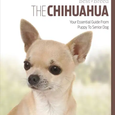
Etu ei koske Suuri‑lisäpalvelulla toimitettavia tuotteita.
Tarkista myymäläsaatavuus
Ei saatavilla
Tuotekuvaus
Best of Breed on englanninkielinen, 20-osainen tietokirjasarja, joka
on tuotettu asiantuntijatiimin yhteistyönä. Sarja tarjoaa syvätietoa
koiraroduista ja sen sisällön ovat koostaneet rodun
ammattikasvattajat ja pitkäaikaiset harrastajat. Jokainen kirja esittelee
perusteellisesti yhden koirarodun. Soveltuu erinomaisesti myös
kasvattajille. Tämä opas tarjoaa monipuolista tietoa chihuahuasta,
rodun kehityshistoriasta, rodun käyttäytymisestä, koiran