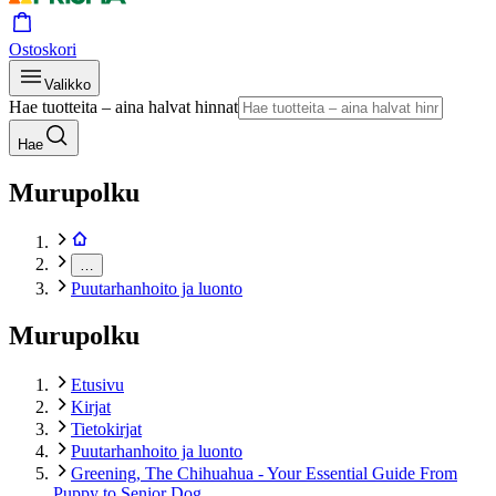
Ostoskori
Valikko
Hae tuotteita – aina halvat hinnat
Hae
Murupolku
…
Puutarhanhoito ja luonto
Murupolku
Etusivu
Kirjat
Tietokirjat
Puutarhanhoito ja luonto
Greening, The Chihuahua - Your Essential Guide From
Puppy to Senior Dog