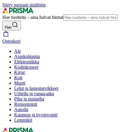
Siirry suoraan sisältöön
Hae tuotteita – aina halvat hinnat
Hae
Ostoskori
Ale
Ajankohtaista
Elektroniikka
Kodinkoneet
Kirjat
Koti
Muoti
Lelut ja lastentarvikkeet
Urheilu ja vapaa-aika
Piha ja puutarha
Remontointi
Autoilu
Kauneus ja hyvinvointi
Lemmikit