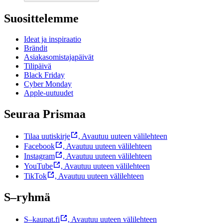
Suosittelemme
Ideat ja inspiraatio
Brändit
Asiakasomistajapäivät
Tilipäivä
Black Friday
Cyber Monday
Apple-uutuudet
Seuraa Prismaa
Tilaa uutiskirje
,
Avautuu uuteen välilehteen
Facebook
,
Avautuu uuteen välilehteen
Instagram
,
Avautuu uuteen välilehteen
YouTube
,
Avautuu uuteen välilehteen
TikTok
,
Avautuu uuteen välilehteen
S–ryhmä
S–kaupat.fi
,
Avautuu uuteen välilehteen