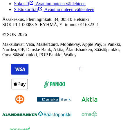
Sokos.fi
,
Avautuu uuteen välilehteen
S-Etukortti.fi
,
Avautuu uuteen välilehteen
Ässäkeskus, Fleminginkatu 34, 00510 Helsinki
SOK PL1 00088 S–RYHMÄ,
Y–tunnus 0116323–1
© SOK 2026
Maksutavat
:
Visa, MasterCard, MobilePay, Apple Pay, S-Pankki,
Nordea, OP, Danske Bank, Aktia, Ålandsbanken, Säästöpankki,
Oma Säästöpankki, POP Pankki, Walley