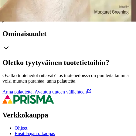
peruskoulutuksesta ja sosiaalistamisesta, ruokinnasta ja
ravitsemuksesta sekä terveydestä.
Ominaisuudet
Oletko tyytyväinen tuotetietoihin?
Ovatko tuotetiedot riittävät? Jos tuotetiedoissa on puutteita tai niitä
voisi muuten parantaa, anna palautetta.
Anna palautetta
,
Avautuu uuteen välilehteen
Verkkokauppa
Ohjeet
Ensitilaajan pikaopas