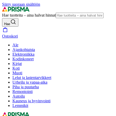
Siirry suoraan sisältöön
Hae tuotteita – aina halvat hinnat
Hae
Ostoskori
Ale
Ajankohtaista
Elektroniikka
Kodinkoneet
Kirjat
Koti
Muoti
Lelut ja lastentarvikkeet
Urheilu ja vapaa-aika
Piha ja puutarha
Remontointi
Autoilu
Kauneus ja hyvinvointi
Lemmikit