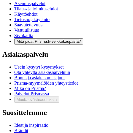
Asennuspalvelut
Tilaus- ja toimitusehdot
Käyttöehdot
Tietosuojakäytäntö
Saavutettavuus
Vastuullisuus
Sivukartta
Mitä pidät Prisma.fi-verkkokaupasta?
Asiakaspalvelu
Usein kysytyt kysymykset
Ota yhteyttä asiakaspalveluun
Bonus ja asiakasomistajuus
Prisma-myymälöiden yhteystiedot
Mikä on Prisma?
Palvelut Prismassa
Muuta evästeasetuksia
Suosittelemme
Ideat ja inspiraatio
Brändit