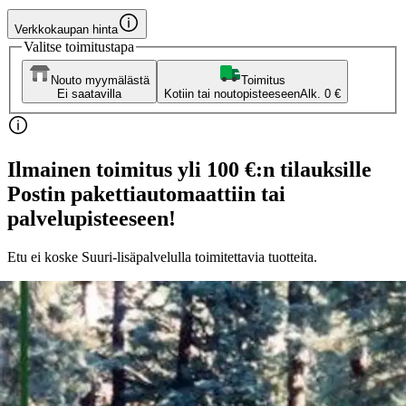
Verkkokaupan hinta
Valitse toimitustapa
Nouto myymälästä
Toimitus
Ei saatavilla
Kotiin tai noutopisteeseen
Alk. 0 €
Ilmainen toimitus yli 100 €:n tilauksille
Postin pakettiautomaattiin tai
palvelupisteeseen!
Etu ei koske Suuri‑lisäpalvelulla toimitettavia tuotteita.
Tarkista myymäläsaatavuus