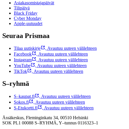
Asiakasomistajapäivät
Tilipäivä
Black Friday
Cyber Monday
Apple-uutuudet
Seuraa Prismaa
Tilaa uutiskirje
,
Avautuu uuteen välilehteen
Facebook
,
Avautuu uuteen välilehteen
Instagram
,
Avautuu uuteen välilehteen
YouTube
,
Avautuu uuteen välilehteen
TikTok
,
Avautuu uuteen välilehteen
S–ryhmä
S–kaupat.fi
,
Avautuu uuteen välilehteen
Sokos.fi
,
Avautuu uuteen välilehteen
S-Etukortti.fi
,
Avautuu uuteen välilehteen
Ässäkeskus, Fleminginkatu 34, 00510 Helsinki
SOK PL1 00088 S–RYHMÄ,
Y–tunnus 0116323–1