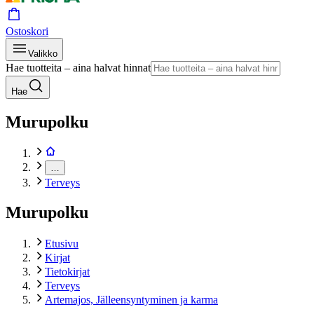
Ostoskori
Valikko
Hae tuotteita – aina halvat hinnat
Hae
Murupolku
…
Terveys
Murupolku
Etusivu
Kirjat
Tietokirjat
Terveys
Artemajos, Jälleensyntyminen ja karma