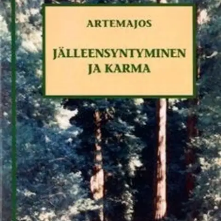
Ei saatavilla
Tuotekuvaus
Jälleensyntyminen eri kansojen ja kulttuurien keskuudessa.
Jälleensyntymismuistoja eri elämistä. Kysymyksiä ja vastauksia
jälleensyntymisestä. Edellisten elämien ominaisuudet nykyisessä
elämässä. Jälleensyntyminen ja elämän tarkoitus. Tunnettujen
henkilöiden käsityksiä jälleensyntymisestä. Jälleensyntymiseen ja
karmaan liittyvä sanasto.
Ominaisuudet
Oletko tyytyväinen tuotetietoihin?