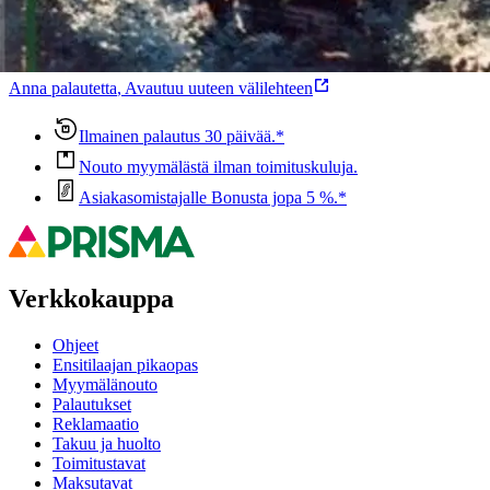
Ovatko tuotetiedot riittävät? Jos tuotetiedoissa on puutteita tai niitä
voisi muuten parantaa, anna palautetta.
Anna palautetta
,
Avautuu uuteen välilehteen
Ilmainen palautus 30 päivää.*
Nouto myymälästä ilman toimituskuluja.
Asiakasomistajalle Bonusta jopa 5 %.*
Verkkokauppa
Ohjeet
Ensitilaajan pikaopas
Myymälänouto
Palautukset
Reklamaatio
Takuu ja huolto
Toimitustavat
Maksutavat