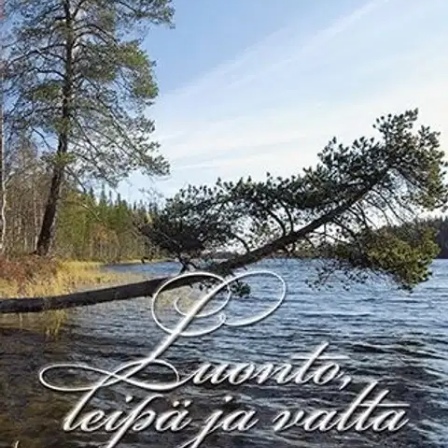
Ei saatavilla
Tuotekuvaus
Ruotsin kuninkaan Kaarle XI:n lähettämät kaskimiehet valloittivat
Koillis-Suomen erämaita Ruotsin kruunulle 1670-luvulta 1800-
luvun puoliväliin, jolloin valtakunnan raja merkittiin Paanajärven
itäpäähän. Nyt kaskenpoltto kiellettiin ja kuusamolaisten oli
pureuduttava pelto- ja niittytalouteen. 1850- ja 1860-lukujen
katovuodet romahduttivat kaskitalouden: tuli vakava viljapula.
Viljaa, jauhoja ja rahaa näiden ostoon oli hankittavamonenlaisin
keinoin ja kaukaa.
Työn perässä mentiin Vienaan, Kuollaan ja
Jäämeren rannalle. Kuusamolaisia jäi noihin “kolonioihin” pysyvästi
asumaan ja toimimaan kaupan välittäjinä Kuusamon ja
“siirtokuntien” kesken. Voita, jääsiikaa, lihaa, talia, taljoja, lintuja,
eläviä poroja, hevosia ja lehmiä myytiin ja vietiin Norjaan, Vienaan,
Ouluun ja aina Pietariin asti. 1880-luvulla löi meijeritalous läpi
Kuusamossa, pellot ja niityt laajenivat, ja kun isojakoasetus annettiin
1898 kuusamolaiset pääsivät myymään metsää.