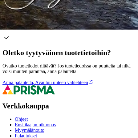
Näytä lisää
tuotekuvausta
Ominaisuudet
Oletko tyytyväinen tuotetietoihin?
Ovatko tuotetiedot riittävät? Jos tuotetiedoissa on puutteita tai niitä
voisi muuten parantaa, anna palautetta.
Anna palautetta
,
Avautuu uuteen välilehteen
Verkkokauppa
Ohjeet
Ensitilaajan pikaopas
Myymälänouto
Palautukset