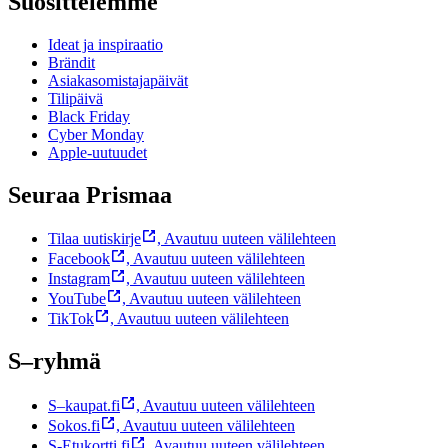
Suosittelemme
Ideat ja inspiraatio
Brändit
Asiakasomistajapäivät
Tilipäivä
Black Friday
Cyber Monday
Apple-uutuudet
Seuraa Prismaa
Tilaa uutiskirje
,
Avautuu uuteen välilehteen
Facebook
,
Avautuu uuteen välilehteen
Instagram
,
Avautuu uuteen välilehteen
YouTube
,
Avautuu uuteen välilehteen
TikTok
,
Avautuu uuteen välilehteen
S–ryhmä
S–kaupat.fi
,
Avautuu uuteen välilehteen
Sokos.fi
,
Avautuu uuteen välilehteen
S-Etukortti.fi
,
Avautuu uuteen välilehteen