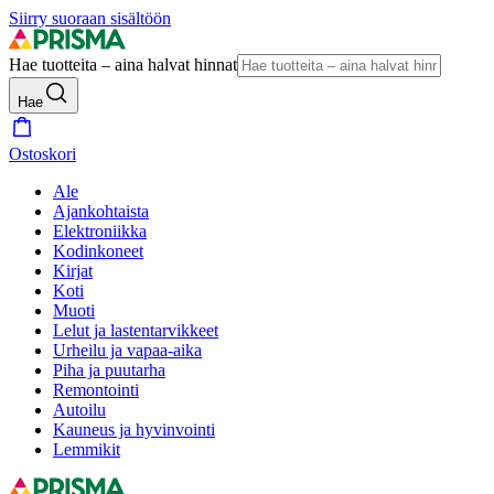
Siirry suoraan sisältöön
Hae tuotteita – aina halvat hinnat
Hae
Ostoskori
Ale
Ajankohtaista
Elektroniikka
Kodinkoneet
Kirjat
Koti
Muoti
Lelut ja lastentarvikkeet
Urheilu ja vapaa-aika
Piha ja puutarha
Remontointi
Autoilu
Kauneus ja hyvinvointi
Lemmikit