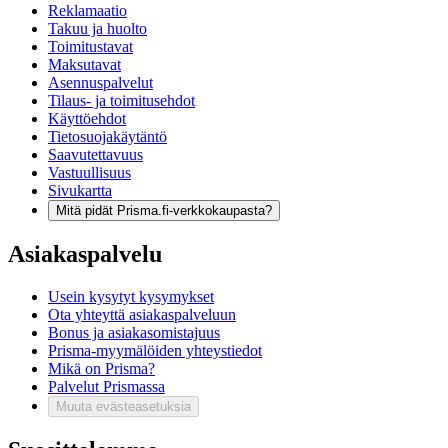
Reklamaatio
Takuu ja huolto
Toimitustavat
Maksutavat
Asennuspalvelut
Tilaus- ja toimitusehdot
Käyttöehdot
Tietosuojakäytäntö
Saavutettavuus
Vastuullisuus
Sivukartta
Mitä pidät Prisma.fi-verkkokaupasta?
Asiakaspalvelu
Usein kysytyt kysymykset
Ota yhteyttä asiakaspalveluun
Bonus ja asiakasomistajuus
Prisma-myymälöiden yhteystiedot
Mikä on Prisma?
Palvelut Prismassa
Muuta evästeasetuksia