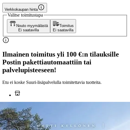
Verkkokaupan hinta
Valitse toimitustapa
Nouto myymälästä
Toimitus
Ei saatavilla
Ei saatavilla
Ilmainen toimitus yli 100 €:n tilauksille
Postin pakettiautomaattiin tai
palvelupisteeseen!
Etu ei koske Suuri‑lisäpalvelulla toimitettavia tuotteita.
Tarkista myymäläsaatavuus