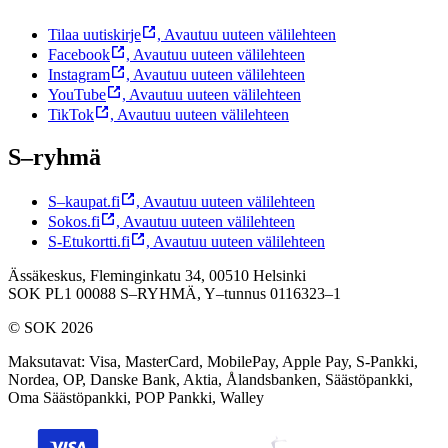
Tilaa uutiskirje
,
Avautuu uuteen välilehteen
Facebook
,
Avautuu uuteen välilehteen
Instagram
,
Avautuu uuteen välilehteen
YouTube
,
Avautuu uuteen välilehteen
TikTok
,
Avautuu uuteen välilehteen
S–ryhmä
S–kaupat.fi
,
Avautuu uuteen välilehteen
Sokos.fi
,
Avautuu uuteen välilehteen
S-Etukortti.fi
,
Avautuu uuteen välilehteen
Ässäkeskus, Fleminginkatu 34, 00510 Helsinki
SOK PL1 00088 S–RYHMÄ,
Y–tunnus 0116323–1
© SOK 2026
Maksutavat
:
Visa, MasterCard, MobilePay, Apple Pay, S-Pankki,
Nordea, OP, Danske Bank, Aktia, Ålandsbanken, Säästöpankki,
Oma Säästöpankki, POP Pankki, Walley