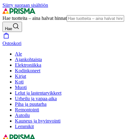
Siirry suoraan sisältöön
Hae tuotteita – aina halvat hinnat
Hae
Ostoskori
Ale
Ajankohtaista
Elektroniikka
Kodinkoneet
Kirjat
Koti
Muoti
Lelut ja lastentarvikkeet
Urheilu ja vapaa-aika
Piha ja puutarha
Remontointi
Autoilu
Kauneus ja hyvinvointi
Lemmikit