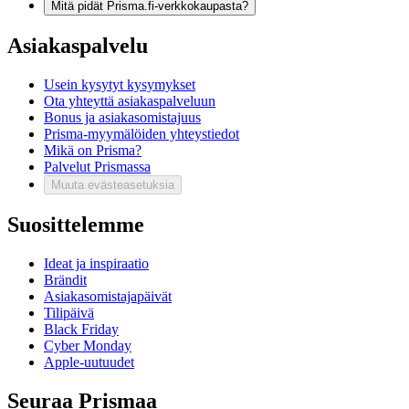
Mitä pidät Prisma.fi-verkkokaupasta?
Asiakaspalvelu
Usein kysytyt kysymykset
Ota yhteyttä asiakaspalveluun
Bonus ja asiakasomistajuus
Prisma-myymälöiden yhteystiedot
Mikä on Prisma?
Palvelut Prismassa
Muuta evästeasetuksia
Suosittelemme
Ideat ja inspiraatio
Brändit
Asiakasomistajapäivät
Tilipäivä
Black Friday
Cyber Monday
Apple-uutuudet
Seuraa Prismaa