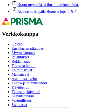
Nouto myymälästä ilman toimituskuluja.
Asiakasomistajalle Bonusta jopa 5 %.*
Verkkokauppa
Ohjeet
Ensitilaajan pikaopas
Myymälänouto
Palautukset
Reklamaatio
Takuu ja huolto
Toimitustavat
Maksutavat
Asennuspalvelut
Tilaus- ja toimitusehdot
Käyttöehdot
Tietosuojakäytäntö
Saavutettavuus
Vastuullisuus
Sivukartta