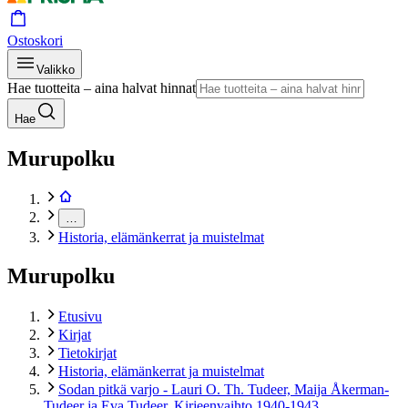
Ostoskori
Valikko
Hae tuotteita – aina halvat hinnat
Hae
Murupolku
…
Historia, elämänkerrat ja muistelmat
Murupolku
Etusivu
Kirjat
Tietokirjat
Historia, elämänkerrat ja muistelmat
Sodan pitkä varjo - Lauri O. Th. Tudeer, Maija Åkerman-
Tudeer ja Eva Tudeer. Kirjeenvaihto 1940-1943