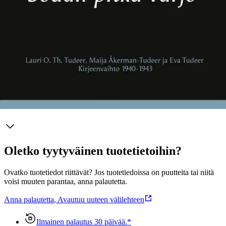
sivistyneistöpiirien tuntoja, jotka suhtautuvat kriittisesti
kansallissosialismiin ja Hitlerin Saksaan samoin kuin ajatukseen
Suur-Suomesta. Isä kirjoittaa Evalle myös työstään Helsingin
yliopiston kirjastossa. "Onko tämä karhun taljan käsittelyä ennen sen
nylkemistä?" isä kysyy, kun kirjastoon alkaa saapua vaunulasteittain
sotasaaliskirjoja idästä.
Näytä lisää
tuotekuvausta
Ominaisuudet
Oletko tyytyväinen tuotetietoihin?
Ovatko tuotetiedot riittävät? Jos tuotetiedoissa on puutteita tai niitä
voisi muuten parantaa, anna palautetta.
Anna palautetta
,
Avautuu uuteen välilehteen
Ilmainen palautus 30 päivää.*