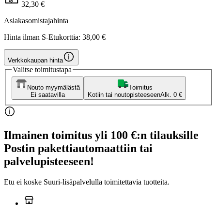
32,30 €
Asiakasomistajahinta
Hinta ilman S-Etukorttia:
38,00 €
Verkkokaupan hinta
Valitse toimitustapa
Nouto myymälästä
Toimitus
Ei saatavilla
Kotiin tai noutopisteeseen
Alk. 0 €
Ilmainen toimitus yli 100 €:n tilauksille
Postin pakettiautomaattiin tai
palvelupisteeseen!
Etu ei koske Suuri‑lisäpalvelulla toimitettavia tuotteita.