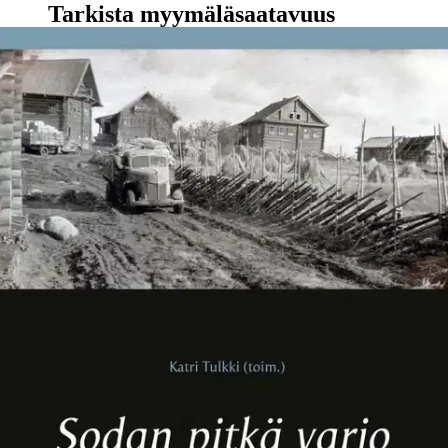
Tarkista myymäläsaatavuus
Ei saatavilla
Tuotekuvaus
Kun kirjeenvaihto alkaa, eletään toukokuun loppua 1940.
Talvisodasta on kaksi kuukautta ja suursota Euroopassa laajenee.
Saksan armeijan joukot etenevät kohti Pariisia. Viimeinen kirje on
päivätty 31. tammikuuta 1943 - samana päivänä jona Saksan 6.
armeija antautuu Stalingradissa. Suursota on tullut käännnekohtaan
ja Saksan vetäytyminen itärintamalla alkaa. Eva Tudeer on 25-
vuotias musiikinopiskelija, jonka opinnot talvisota on keskeyttänyt.
Jatkosota vie Evan Vaasenin kylään Syvärille.
Miehitetyssä Itä-
Karjalassa hän kohtaa sodan todellisuuden ja tulevan
elämänkumppaninsa. Lauri O. Th. Tudeerin ja Maija Åkerman-
Tudeerin kirjeet tyttärelle heijastavat niiden suomalaisten