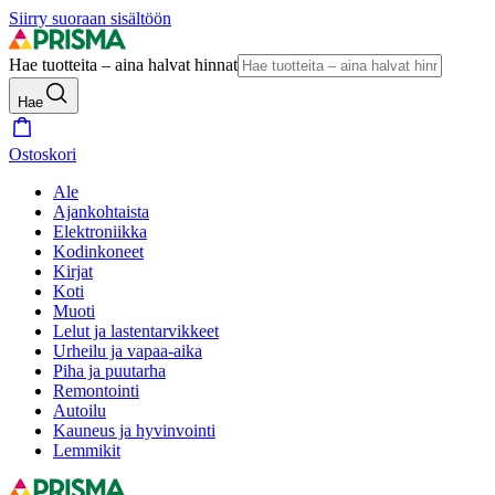
Siirry suoraan sisältöön
Hae tuotteita – aina halvat hinnat
Hae
Ostoskori
Ale
Ajankohtaista
Elektroniikka
Kodinkoneet
Kirjat
Koti
Muoti
Lelut ja lastentarvikkeet
Urheilu ja vapaa-aika
Piha ja puutarha
Remontointi
Autoilu
Kauneus ja hyvinvointi
Lemmikit