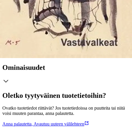
Tarkastelun kohteiksi joutuvat muun muassa työ, raha, media,
kirjallisuus, uskonto ja aatteet sekä ihmisen suhde luontoon.
Moniaineksinen kokoelma nostaa yhteiskuntakriittisen ajattelun
takaa myös lyyrisen ja herkän, melkein mystisen äänilajin.
Hyvärinen käyttää kieltä taitavasti ja omaperäisesti. Hänen kirjansa
osoittaa, miten vahva ilmaisutarve ja kyky sanoa synnyttävät
vaikuttavan ajatuskokonaisuuden. Hyvärinen puhuu, vastaa,
opettaa."
Näytä lisää
tuotekuvausta
Ominaisuudet
Oletko tyytyväinen tuotetietoihin?
Ovatko tuotetiedot riittävät? Jos tuotetiedoissa on puutteita tai niitä
voisi muuten parantaa, anna palautetta.
Anna palautetta
,
Avautuu uuteen välilehteen