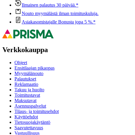
Ilmainen palautus 30 päivää.*
Nouto myymälästä ilman toimituskuluja.
Asiakasomistajalle Bonusta jopa 5 %.*
Verkkokauppa
Ohjeet
Ensitilaajan pikaopas
Myymälänouto
Palautukset
Reklamaatio
Takuu ja huolto
Toimitustavat
Maksutavat
Asennuspalvelut
Tilaus- ja toimitusehdot
Käyttöehdot
Tietosuojakäytäntö
Saavutettavuus
Vastuullisuus