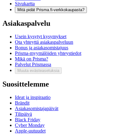
Sivukartta
Mitä pidät Prisma.fi-verkkokaupasta?
Asiakaspalvelu
Usein kysytyt kysymykset
Ota yhteyttä asiakaspalveluun
Bonus ja asiakasomistajuus
Prisma-myymälöiden yhteystiedot
Mikä on Prisma?
Palvelut Prismassa
Muuta evästeasetuksia
Suosittelemme
Ideat ja inspiraatio
Brändit
Asiakasomistajapäivät
Tilipäivä
Black Friday
Cyber Monday
Apple-uutuudet