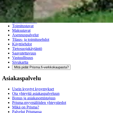
Ensitilaajan pikaopas
Myymälänouto
Palautukset
Reklamaatio
Takuu ja huolto
Toimitustavat
Maksutavat
Asennuspalvelut
Tilaus- ja toimitusehdot
Käyttöehdot
Tietosuojakäytäntö
Saavutettavuus
Vastuullisuus
Sivukartta
Mitä pidät Prisma.fi-verkkokaupasta?
Asiakaspalvelu
Usein kysytyt kysymykset
Ota yhteyttä asiakaspalveluun
Bonus ja asiakasomistajuus
Prisma-myymälöiden yhteystiedot
Mikä on Prisma?
Palvelut Prismassa