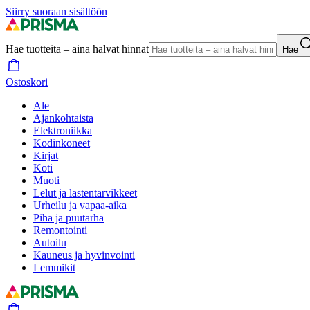
Siirry suoraan sisältöön
Hae tuotteita – aina halvat hinnat
Hae
Ostoskori
Ale
Ajankohtaista
Elektroniikka
Kodinkoneet
Kirjat
Koti
Muoti
Lelut ja lastentarvikkeet
Urheilu ja vapaa-aika
Piha ja puutarha
Remontointi
Autoilu
Kauneus ja hyvinvointi
Lemmikit