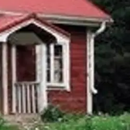
yleiskuvan suomalaisesta hirsirakentamisen perinteestä esihistoriasta
a ja hoitamisesta. Tekstiä havainnollistaa runsas valokuva- ja
ana vanhan hirsitalon omistajalle.