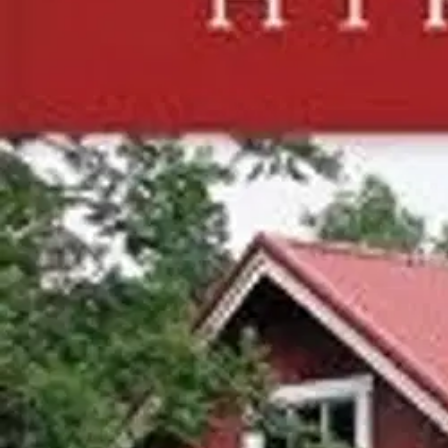
Nouto myymälästä
Toimitus
Ei saatavilla
Ei saatavilla
Ilmainen toimitus yli 100 €:n tilauksille Po
Etu ei koske Suuri‑lisäpalvelulla toimitettavia tuotteita.
Tarkista myymäläsaatavuus
Ei saatavilla
Tuotekuvaus