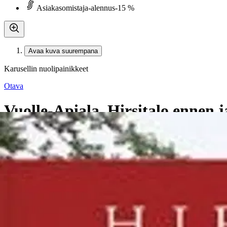
Asiakasomistaja-alennus
-15 %
Avaa kuva suurempana
Karusellin nuolipainikkeet
Otava
Vuolle-Apiala, Hirsitalo ennen j
22,40 €
Asiakasomistajahinta
Hinta ilman S-Etukorttia:
26,35 €
Verkkokaupan hinta
Valitse toimitustapa