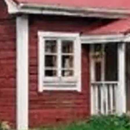
yneen hirsitaloasiantuntemuksensa yksiin kansiin. Kirja antaa kattavan 
den ominaispiirteistä sekä hirsirakennusten suunnittelusta, rakentamisest
arkkitehtuurista kiinnostuneille lukijoille ja toimii myös käytännön oppa
oisi muuten parantaa, anna palautetta.