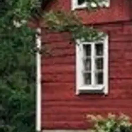
Arkkitehti Risto Vuolle-Apiala on koonnut vuosikymmenten aikana kert
nykypäivään, hirrestä materiaalina, salvoksista ja muista hirsirakentei
piirroskuvitus. Kirja sopii kaikille perinteisestä rakentamisesta ja puu
Ominaisuudet
Oletko tyytyväinen tuotetietoihin?
Ovatko tuotetiedot riittävät? Jos tuotetiedoissa on puutteita tai niitä v
Anna palautetta
,
Avautuu uuteen välilehteen
Verkkokauppa
Ohjeet