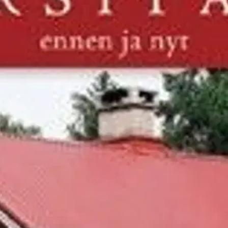
stin pakettiautomaattiin tai palvelupisteesee