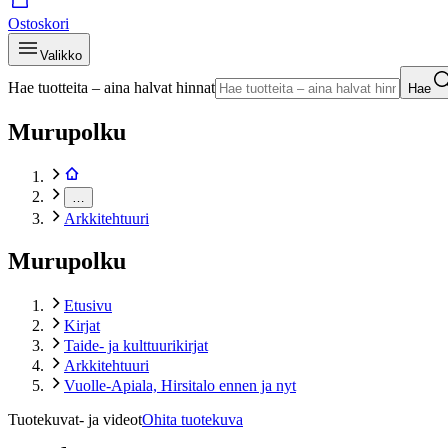
Ostoskori
Valikko
Hae tuotteita – aina halvat hinnat
Hae
Murupolku
…
Arkkitehtuuri
Murupolku
Etusivu
Kirjat
Taide- ja kulttuurikirjat
Arkkitehtuuri
Vuolle-Apiala, Hirsitalo ennen ja nyt
Tuotekuvat- ja videot
Ohita tuotekuva