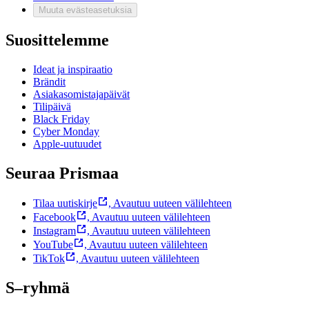
Muuta evästeasetuksia
Suosittelemme
Ideat ja inspiraatio
Brändit
Asiakasomistajapäivät
Tilipäivä
Black Friday
Cyber Monday
Apple-uutuudet
Seuraa Prismaa
Tilaa uutiskirje
,
Avautuu uuteen välilehteen
Facebook
,
Avautuu uuteen välilehteen
Instagram
,
Avautuu uuteen välilehteen
YouTube
,
Avautuu uuteen välilehteen
TikTok
,
Avautuu uuteen välilehteen
S–ryhmä