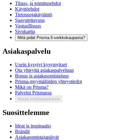
Tilaus- ja toimitusehdot
Käyttöehdot
Tietosuojakäytäntö
Saavutettavuus
Vastuullisuus
Sivukartta
Mitä pidät Prisma.fi-verkkokaupasta?
Asiakaspalvelu
Usein kysytyt kysymykset
Ota yhteyttä asiakaspalveluun
Bonus ja asiakasomistajuus
Prisma-myymälöiden yhteystiedot
Mikä on Prisma?
Palvelut Prismassa
Muuta evästeasetuksia
Suosittelemme
Ideat ja inspiraatio
Brändit
Asiakasomistajapäivät