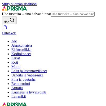
Siirry suoraan sisältöön
Hae tuotteita – aina halvat hinnat
Hae
Ostoskori
Ale
Ajankohtaista
Elektroniikka
Kodinkoneet
Kirjat
Koti
Muoti
Lelut ja lastentarvikkeet
Urheilu ja vapaa-aika
Piha ja puutarha
Remontointi
Autoilu
Kauneus ja hyvinvointi
Lemmikit