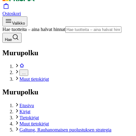
Ostoskori
Valikko
Hae tuotteita – aina halvat hinnat
Hae
Murupolku
…
Muut tietokirjat
Murupolku
Etusivu
Kirjat
Tietokirjat
Muut tietokirjat
Galtung, Rauhanomaisen puolustuksen strategia