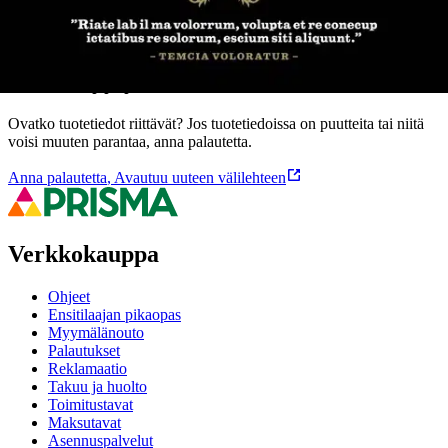
Oletko tyytyväinen tuotetietoihin?
Ovatko tuotetiedot riittävät? Jos tuotetiedoissa on puutteita tai niitä
voisi muuten parantaa, anna palautetta.
Anna palautetta
,
Avautuu uuteen välilehteen
Verkkokauppa
Ohjeet
Ensitilaajan pikaopas
Myymälänouto
Palautukset
Reklamaatio
Takuu ja huolto
Toimitustavat
Maksutavat
Asennuspalvelut