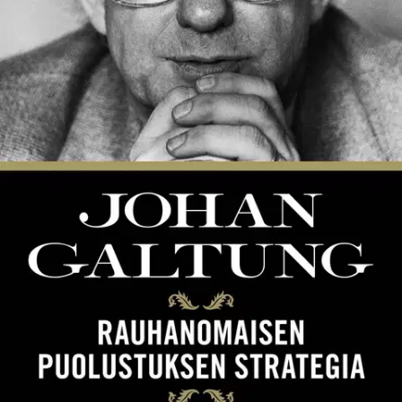
Ei saatavilla
Tuotekuvaus
Norjalainen Johan Galtung kuuluu rauhan raskaaseen sarjaan
yhdessä Gandhin, Tolstoin ja Thoreaun kanssa. Hän on vastuussa
rauhantutkimuksen perustamisesta, ja hänen ansiostaan nykyään
ymmärretään, että konfliktissa ei ole kysymys vain sotilaallisesta
voimasta: konflikteja voidaan ymmärtää sosiologisesti, ja niitä
voidaan ratkaista jo ennen kuin ne äityvät sodiksi. Kansat ja
kulttuurit, vähemmistötkin, voivat puolustaa asemaansa ja
oikeuksiaan menestyksellisesti myös rauhanomaisin keinoin.
Johan
Galtungin Rauhanomaisen puolustuksen strategia on klassikko, joka
ilmestyi ensimmäisen kerran suomeksi vuonna 1970.
Näytä lisää
tuotekuvausta
Ominaisuudet