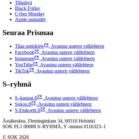
Tilipäivä
Black Friday
Cyber Monday
Apple-uutuudet
Seuraa Prismaa
Tilaa uutiskirje
,
Avautuu uuteen välilehteen
Facebook
,
Avautuu uuteen välilehteen
Instagram
,
Avautuu uuteen välilehteen
YouTube
,
Avautuu uuteen välilehteen
TikTok
,
Avautuu uuteen välilehteen
S–ryhmä
S–kaupat.fi
,
Avautuu uuteen välilehteen
Sokos.fi
,
Avautuu uuteen välilehteen
S-Etukortti.fi
,
Avautuu uuteen välilehteen
Ässäkeskus, Fleminginkatu 34, 00510 Helsinki
SOK PL1 00088 S–RYHMÄ,
Y–tunnus 0116323–1
© SOK 2026