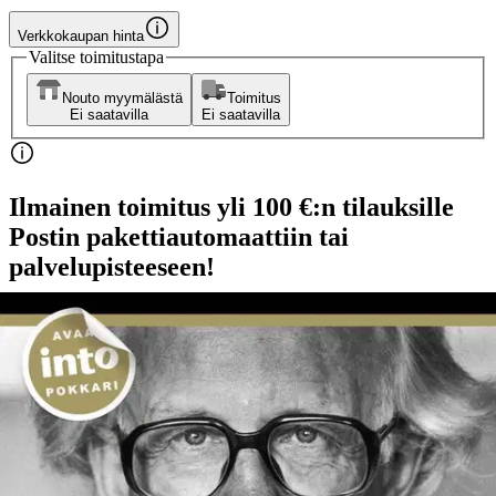
Verkkokaupan hinta
Valitse toimitustapa
Nouto myymälästä
Toimitus
Ei saatavilla
Ei saatavilla
Ilmainen toimitus yli 100 €:n tilauksille
Postin pakettiautomaattiin tai
palvelupisteeseen!
Etu ei koske Suuri‑lisäpalvelulla toimitettavia tuotteita.
Tarkista myymäläsaatavuus