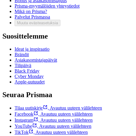
Bonus ja asiakasomistajuus
Prisma-myymälöiden yhteystiedot
Mikä on Prisma?
Palvelut Prismassa
Muuta evästeasetuksia
Suosittelemme
Ideat ja inspiraatio
Brändit
Asiakasomistajapäivät
Tilipäivä
Black Friday
Cyber Monday
Apple-uutuudet
Seuraa Prismaa
Tilaa uutiskirje
,
Avautuu uuteen välilehteen
Facebook
,
Avautuu uuteen välilehteen
Instagram
,
Avautuu uuteen välilehteen
YouTube
,
Avautuu uuteen välilehteen
TikTok
,
Avautuu uuteen välilehteen