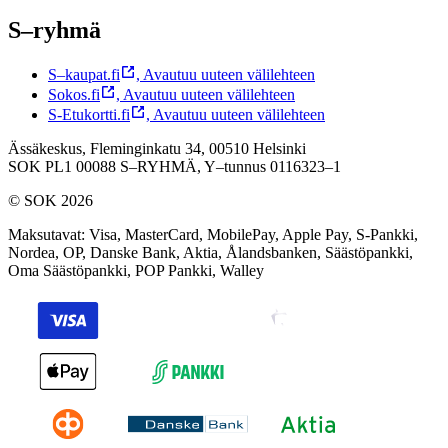
S–ryhmä
S–kaupat.fi
,
Avautuu uuteen välilehteen
Sokos.fi
,
Avautuu uuteen välilehteen
S-Etukortti.fi
,
Avautuu uuteen välilehteen
Ässäkeskus, Fleminginkatu 34, 00510 Helsinki
SOK PL1 00088 S–RYHMÄ,
Y–tunnus 0116323–1
© SOK 2026
Maksutavat
:
Visa, MasterCard, MobilePay, Apple Pay, S-Pankki,
Nordea, OP, Danske Bank, Aktia, Ålandsbanken, Säästöpankki,
Oma Säästöpankki, POP Pankki, Walley