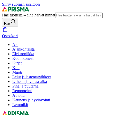
Siirry suoraan sisältöön
Hae tuotteita – aina halvat hinnat
Hae
Ostoskori
Ale
Ajankohtaista
Elektroniikka
Kodinkoneet
Kirjat
Koti
Muoti
Lelut ja lastentarvikkeet
Urheilu ja vapaa-aika
Piha ja puutarha
Remontointi
Autoilu
Kauneus ja hyvinvointi
Lemmikit