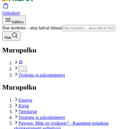
Ostoskori
Valikko
Hae tuotteita – aina halvat hinnat
Hae
Murupolku
…
Teologia ja uskontotieteet
Murupolku
Etusivu
Kirjat
Tietokirjat
Teologia ja uskontotieteet
Pawson, Mitä on vesikaste? - Raamatun totuuksia
yksinkertaisesti selitettynä