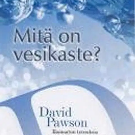
Ei saatavilla
Tuotekuvaus
Mitä on vesikaste? Tämä kirja tarkastelee yhtä kristillisen uskon
tärkeää näkökohtaa tavalla, joka tuo Raamatun sanoman esiin
tiivistetysti ja yksinkertaisesti. David Pawson tarttuu opetuksessaan
moniin vesikastetta koskeviin kiperiin kysymyksiin ja tarkastelee
niitä Raamatun valossa. Aiheina ovat mm.
- Raamatun ajan
kastekäytäntö - Vesikasteen raamatullinen sisältö ja merkitys -
Kasteen edellytykset ja vaikutukset -Mikä on kasteen ja
seurakunnan suhde? - Pelastaako kaste? - Minkä ikäisenä kaste tulisi
suorittaa? Kirjoittajasta: David Pawson on suuresti kunnioitettu
englantilainen raamatunopettaja, puhuja ja kirjailija. Hänellä on
kansainvälinen kiertävä palvelutyö, joka suuntautuu pääasiallisesti
seurakunnan johtajille.