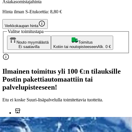
Asiakasomistajahinta
Hinta ilman S-Etukorttia:
8,80 €
Verkkokaupan hinta
Valitse toimitustapa
Nouto myymälästä
Toimitus
Ei saatavilla
Kotiin tai noutopisteeseen
Alk. 0 €
Ilmainen toimitus yli 100 €:n tilauksille
Postin pakettiautomaattiin tai
palvelupisteeseen!
Etu ei koske Suuri‑lisäpalvelulla toimitettavia tuotteita.
Tarkista myymäläsaatavuus