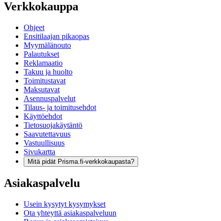
Verkkokauppa
Ohjeet
Ensitilaajan pikaopas
Myymälänouto
Palautukset
Reklamaatio
Takuu ja huolto
Toimitustavat
Maksutavat
Asennuspalvelut
Tilaus- ja toimitusehdot
Käyttöehdot
Tietosuojakäytäntö
Saavutettavuus
Vastuullisuus
Sivukartta
Mitä pidät Prisma.fi-verkkokaupasta?
Asiakaspalvelu
Usein kysytyt kysymykset
Ota yhteyttä asiakaspalveluun