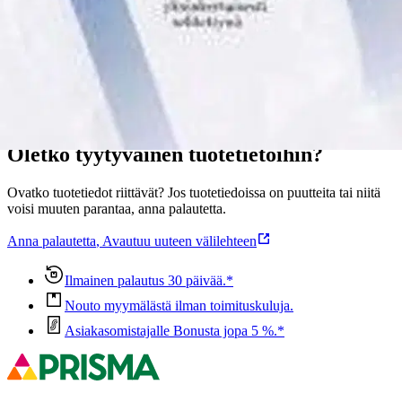
Näytä lisää
tuotekuvausta
Ominaisuudet
Oletko tyytyväinen tuotetietoihin?
Ovatko tuotetiedot riittävät? Jos tuotetiedoissa on puutteita tai niitä
voisi muuten parantaa, anna palautetta.
Anna palautetta
,
Avautuu uuteen välilehteen
Ilmainen palautus 30 päivää.*
Nouto myymälästä ilman toimituskuluja.
Asiakasomistajalle Bonusta jopa 5 %.*