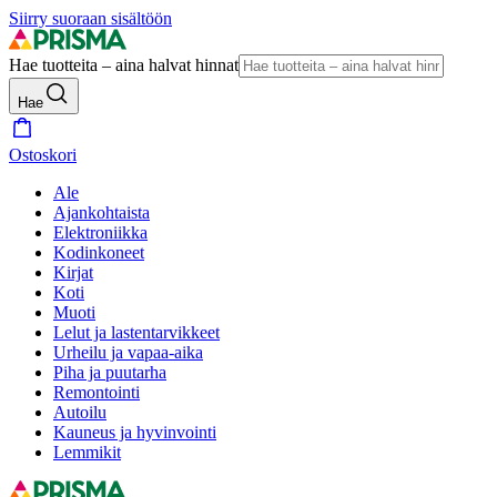
Siirry suoraan sisältöön
Hae tuotteita – aina halvat hinnat
Hae
Ostoskori
Ale
Ajankohtaista
Elektroniikka
Kodinkoneet
Kirjat
Koti
Muoti
Lelut ja lastentarvikkeet
Urheilu ja vapaa-aika
Piha ja puutarha
Remontointi
Autoilu
Kauneus ja hyvinvointi
Lemmikit