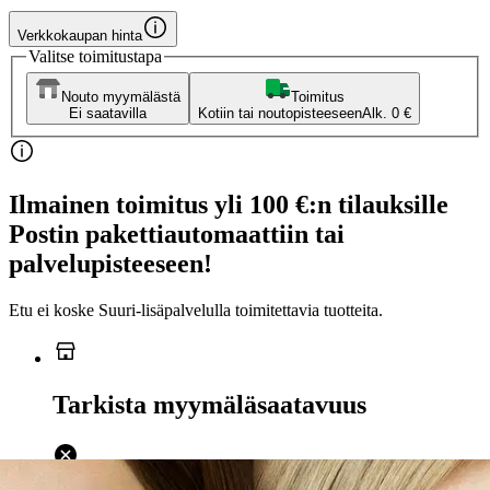
Verkkokaupan hinta
Valitse toimitustapa
Nouto myymälästä
Toimitus
Ei saatavilla
Kotiin tai noutopisteeseen
Alk. 0 €
Ilmainen toimitus yli 100 €:n tilauksille
Postin pakettiautomaattiin tai
palvelupisteeseen!
Etu ei koske Suuri‑lisäpalvelulla toimitettavia tuotteita.
Tarkista myymäläsaatavuus