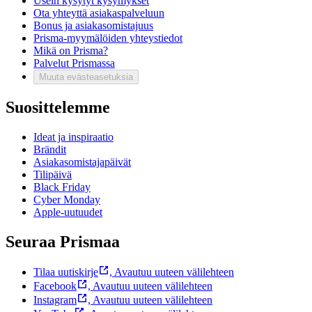
Usein kysytyt kysymykset
Ota yhteyttä asiakaspalveluun
Bonus ja asiakasomistajuus
Prisma-myymälöiden yhteystiedot
Mikä on Prisma?
Palvelut Prismassa
Muuta evästeasetuksia
Suosittelemme
Ideat ja inspiraatio
Brändit
Asiakasomistajapäivät
Tilipäivä
Black Friday
Cyber Monday
Apple-uutuudet
Seuraa Prismaa
Tilaa uutiskirje
,
Avautuu uuteen välilehteen
Facebook
,
Avautuu uuteen välilehteen
Instagram
,
Avautuu uuteen välilehteen