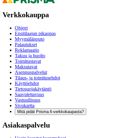
Verkkokauppa
Ohjeet
Ensitilaajan pikaopas
Myymälänouto
Palautukset
Reklamaatio
Takuu ja huolto
Toimitustavat
Maksutavat
Asennuspalvelut
Tilaus- ja toimitusehdot
Käyttöehdot
Tietosuojakäytäntö
Saavutettavuus
Vastuullisuus
Sivukartta
Mitä pidät Prisma.fi-verkkokaupasta?
Asiakaspalvelu