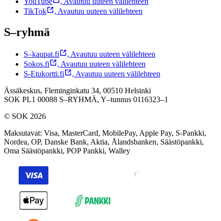
YouTube
,
Avautuu uuteen välilehteen
TikTok
,
Avautuu uuteen välilehteen
S–ryhmä
S–kaupat.fi
,
Avautuu uuteen välilehteen
Sokos.fi
,
Avautuu uuteen välilehteen
S-Etukortti.fi
,
Avautuu uuteen välilehteen
Ässäkeskus, Fleminginkatu 34, 00510 Helsinki
SOK PL1 00088 S–RYHMÄ,
Y–tunnus 0116323–1
© SOK 2026
Maksutavat
:
Visa, MasterCard, MobilePay, Apple Pay, S-Pankki,
Nordea, OP, Danske Bank, Aktia, Ålandsbanken, Säästöpankki,
Oma Säästöpankki, POP Pankki, Walley