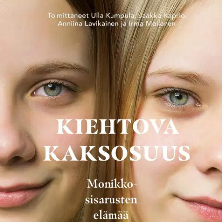
Ei saatavilla
Tuotekuvaus
Monikkous ihastuttaa, ihmetyttää ja joskus kauhistuttaakin.
Monikkovauvojen vanhemmat saattavat onnittelujen sijaan kuulla
voivottelua siitä, miten rankkaa arki varmasti tulee olemaan.
Varsinkin toisiaan muistuttavat kaksoset niputetaan helposti yhteen
ja heidän yksilöllisyytensä saatetaan sivuuttaa. Monikkosisaruus on
kuitenkin ilmiö, jonka kaikki kaksoset, kolmoset ja neloset
perheineen kokevat omalla tavallaan.
Kiehtova kaksosuus käsittelee
kaksosten ja muiden monikkosisarusten elämää monipuolisesti ja
moniäänisesti. Millaisia uskomuksia ja kulttuurisia kuvia
kaksosuuteen liitetään? Millaista on odottaa, hoitaa ja kasvattaa
kahta tai useampaa samanikäistä lasta? Miten elämänmittainen
sisarussuhde vaikuttaa identiteetin kehitykseen, ja miten
monikkosisarukset itse kokevat tämän suhteen? Mukana on myös
lähipiirin - esimerkiksi puolison, isovanhemman ja lapsen -
näkökulmia. Tutkitun tiedon lisäksi teokseen sisältyy runsaasti
haastatteluja ja omakohtaisia kertomuksia, joissa monikkosisarukset