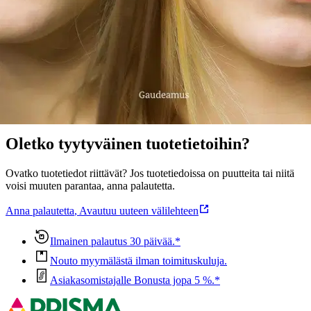
ja heidän läheisensä pääsevät ääneen.
Näytä lisää
tuotekuvausta
Ominaisuudet
Oletko tyytyväinen tuotetietoihin?
Ovatko tuotetiedot riittävät? Jos tuotetiedoissa on puutteita tai niitä
voisi muuten parantaa, anna palautetta.
Anna palautetta
,
Avautuu uuteen välilehteen
Ilmainen palautus 30 päivää.*
Nouto myymälästä ilman toimituskuluja.
Asiakasomistajalle Bonusta jopa 5 %.*