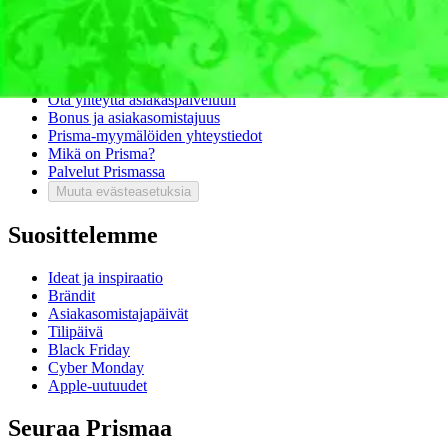
Asiakaspalvelu
Usein kysytyt kysymykset
Ota yhteyttä asiakaspalveluun
Bonus ja asiakasomistajuus
Prisma-myymälöiden yhteystiedot
Mikä on Prisma?
Palvelut Prismassa
Muuta evästeasetuksia
Suosittelemme
Ideat ja inspiraatio
Brändit
Asiakasomistajapäivät
Tilipäivä
Black Friday
Cyber Monday
Apple-uutuudet
Seuraa Prismaa