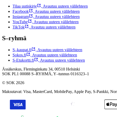
Tilaa uutiskirje
,
Avautuu uuteen välilehteen
Facebook
,
Avautuu uuteen välilehteen
Instagram
,
Avautuu uuteen välilehteen
YouTube
,
Avautuu uuteen välilehteen
TikTok
,
Avautuu uuteen välilehteen
S–ryhmä
S–kaupat.fi
,
Avautuu uuteen välilehteen
Sokos.fi
,
Avautuu uuteen välilehteen
S-Etukortti.fi
,
Avautuu uuteen välilehteen
Ässäkeskus, Fleminginkatu 34, 00510 Helsinki
SOK PL1 00088 S–RYHMÄ,
Y–tunnus 0116323–1
© SOK 2026
Maksutavat
:
Visa, MasterCard, MobilePay, Apple Pay, S-Pankki, No