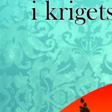
Nouto myymälästä
Toimitus
Ei saatavilla
Kotiin tai noutopisteeseen
Alk. 0 €
Ilmainen toimitus yli 100 €:n tilauksille Po
Etu ei koske Suuri‑lisäpalvelulla toimitettavia tuotteita.
Tarkista myymäläsaatavuus
Ei saatavilla
Tuotekuvaus