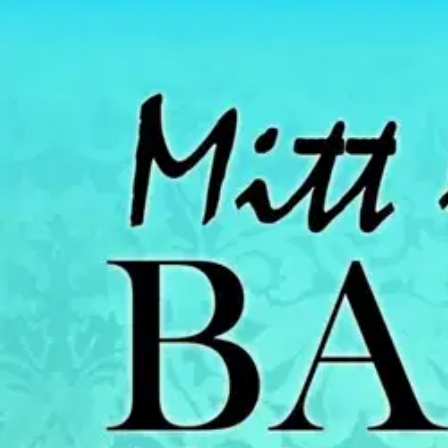
Asiakasomistaja-alennus
-15 %
Avaa kuva suurempana
Karusellin nuolipainikkeet
ViBoSa
Salo, Mitt liv som barn i kriget
19,81 €
Asiakasomistajahinta
Hinta ilman S-Etukorttia:
23,30 €
Verkkokaupan hinta
Valitse toimitustapa