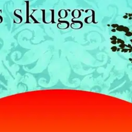
stin pakettiautomaattiin tai palvelupisteesee