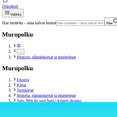
Ostoskori
Valikko
Hae tuotteita – aina halvat hinnat
Hae
Murupolku
…
Historia, elämänkerrat ja muistelmat
Murupolku
Etusivu
Kirjat
Tietokirjat
Historia, elämänkerrat ja muistelmat
Salo, Mitt liv som barn i krigets skugga
Tuotekuvat- ja videot
Ohita tuotekuva