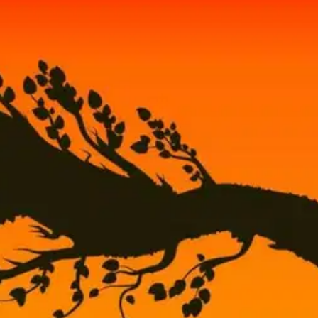
ändelserna ute vid fronten, men också om krigets konsekvenser för hemma
pappa som var ute vid fronten och de konsekvenser som det innebar att
, i en tid då lekarna var traditionsbundna från tid till tid. ”Jag vill 
rld. Boken riktar sig också till äldre barn och kan så bidra med insikt 
rfattaren i förordet.
oisi muuten parantaa, anna palautetta.