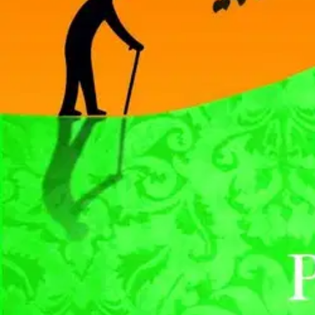
Nouto myymälästä ilman toimituskuluja.
Asiakasomistajalle Bonusta jopa 5 %.*
Verkkokauppa
Ohjeet
Ensitilaajan pikaopas
Myymälänouto
Palautukset
Reklamaatio
Takuu ja huolto
Toimitustavat
Maksutavat
Asennuspalvelut
Tilaus- ja toimitusehdot
Käyttöehdot
Tietosuojakäytäntö
Saavutettavuus
Vastuullisuus
Sivukartta
Mitä pidät Prisma.fi-verkkokaupasta?