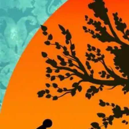
Mycket har skrivits om vinterkriget och fortsättningskriget både om h
här boken sina barndomsupplevelser av krigsrykten, avsaknaden av en 
läsaren in i barnens värld med spännande lekar och uppfinnings rikedom
skapa förståelse för hur vi kan möta barnen i deras begränsade tankevä
de barn och vuxna som kommer till vårt land från olika oroshärdar.” Fö
Näytä lisää
tuotekuvausta
Ominaisuudet
Oletko tyytyväinen tuotetietoihin?
Ovatko tuotetiedot riittävät? Jos tuotetiedoissa on puutteita tai niitä v
Anna palautetta
,
Avautuu uuteen välilehteen
Ilmainen palautus 30 päivää.*