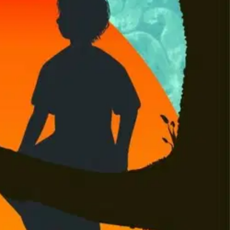
fronten. Men sällan ur ett barns perspektiv. Paul Salo skildrar i den
 få en invalidiserad pappa hem från kriget.
Boken leder också
med boken föra oss vuxna in i barnens värld, och med de minnen jag har,
om vad ett lands självständighet innebär och också skapa medkänsla till