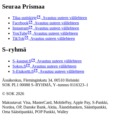
Seuraa Prismaa
Tilaa uutiskirje
,
Avautuu uuteen välilehteen
Facebook
,
Avautuu uuteen välilehteen
Instagram
,
Avautuu uuteen välilehteen
YouTube
,
Avautuu uuteen välilehteen
TikTok
,
Avautuu uuteen välilehteen
S–ryhmä
S–kaupat.fi
,
Avautuu uuteen välilehteen
Sokos.fi
,
Avautuu uuteen välilehteen
S-Etukortti.fi
,
Avautuu uuteen välilehteen
Ässäkeskus, Fleminginkatu 34, 00510 Helsinki
SOK PL1 00088 S–RYHMÄ,
Y–tunnus 0116323–1
© SOK 2026
Maksutavat
:
Visa, MasterCard, MobilePay, Apple Pay, S-Pankki,
Nordea, OP, Danske Bank, Aktia, Ålandsbanken, Säästöpankki,
Oma Säästöpankki, POP Pankki, Walley