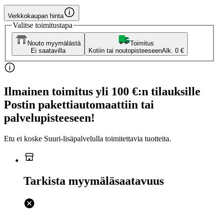
Verkkokaupan hinta
Valitse toimitustapa
Nouto myymälästä
Toimitus
Ei saatavilla
Kotiin tai noutopisteeseen
Alk. 0 €
Ilmainen toimitus yli 100 €:n tilauksille
Postin pakettiautomaattiin tai
palvelupisteeseen!
Etu ei koske Suuri‑lisäpalvelulla toimitettavia tuotteita.
Tarkista myymäläsaatavuus