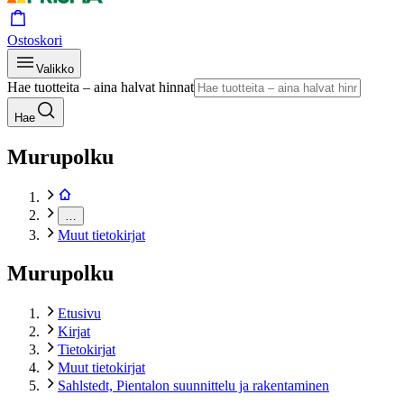
Ostoskori
Valikko
Hae tuotteita – aina halvat hinnat
Hae
Murupolku
…
Muut tietokirjat
Murupolku
Etusivu
Kirjat
Tietokirjat
Muut tietokirjat
Sahlstedt, Pientalon suunnittelu ja rakentaminen