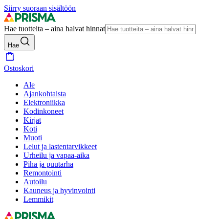
Siirry suoraan sisältöön
Hae tuotteita – aina halvat hinnat
Hae
Ostoskori
Ale
Ajankohtaista
Elektroniikka
Kodinkoneet
Kirjat
Koti
Muoti
Lelut ja lastentarvikkeet
Urheilu ja vapaa-aika
Piha ja puutarha
Remontointi
Autoilu
Kauneus ja hyvinvointi
Lemmikit