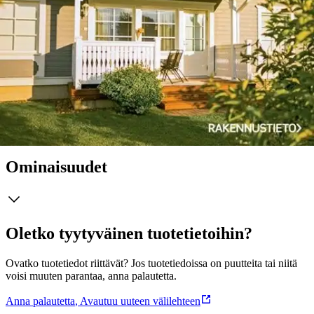
kirjassa käydään pääpiirteittäin läpi rakentamisvaihe
aloituskokouksesta LVIS-asennuksiin sekä rakentamiseen
olennaisesti liittyvä valvonta ja johtaminen. Kirjan viimeinen luku
kertoo talon valmistumisvaiheesta, siihen liittyvistä katselmuksista ja
takuista sekä pihatöistä ja valmiin talon huollosta ja
kunnossapidosta. Kirjan 2. painokseen on tarkistettu ja päivitetty
rakentamista koskevat määräykset ja säännökset vuoden 2019
mukaisiksi.
Näytä lisää
tuotekuvausta
Ominaisuudet
Oletko tyytyväinen tuotetietoihin?
Ovatko tuotetiedot riittävät? Jos tuotetiedoissa on puutteita tai niitä
voisi muuten parantaa, anna palautetta.
Anna palautetta
,
Avautuu uuteen välilehteen