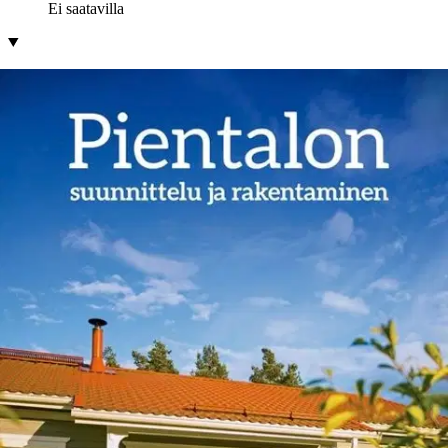
Ei saatavilla
Tuotekuvaus
Mitä omakotitalon teettämistä suunnittelevan on syytä tietää
hankkeen eri vaiheissa tontin valinnasta valmistuneen talon
huoltoon? Kirjasta saa yksityiskohtaista käytännön tietoa
rakennushankkeen suunnitteluun ja toteutukseen. Kirja ohjeistaa
pätevien rakennusalan ammattilaisten ja erilaisten rakentamisessa
tarvittavien lupien ja asiakirjojen hankinnassa. Ennen hankkeen
aloittamista pientalon tulevan asukkaan eli rakennuttajan kannattaa
pohtia tarpeitaan, toiveitaan ja resurssejaan.
Rakennuttajan rooli
hankkeessa vaihtelee oman osaamisen ja ajankäytön mukaan, mutta
viime kädessä hän on vastuussa hankkeen onnistumisesta. Hän tekee
valinnat ja päätökset saamansa asiantuntijatiedon perusteella ja
vastaa kustannuksista. Kirja on tarkoitettu ensisijaisesti oman talon
rakennuttajalle, joten pääpaino on hankkeen valmistelussa ja
suunnittelussa. Rakennuttajan on kuitenkin oltava selvillä myös
rakentamisen eri vaiheista, jotta hän osaa hoitaa oman osuutensa
aikataulun mukaan ja sopia asioista ammattirakentajien kanssa. Siksi