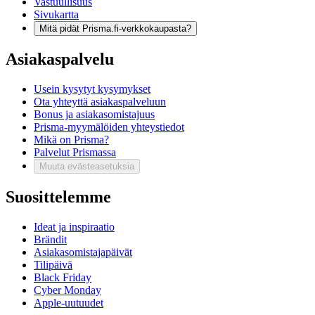
Vastuullisuus
Sivukartta
Mitä pidät Prisma.fi-verkkokaupasta?
Asiakaspalvelu
Usein kysytyt kysymykset
Ota yhteyttä asiakaspalveluun
Bonus ja asiakasomistajuus
Prisma-myymälöiden yhteystiedot
Mikä on Prisma?
Palvelut Prismassa
Muuta evästeasetuksia
Suosittelemme
Ideat ja inspiraatio
Brändit
Asiakasomistajapäivät
Tilipäivä
Black Friday
Cyber Monday
Apple-uutuudet