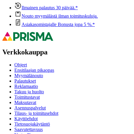
Ilmainen palautus 30 päivää.*
Nouto myymälästä ilman toimituskuluja.
Asiakasomistajalle Bonusta jopa 5 %.*
Verkkokauppa
Ohjeet
Ensitilaajan pikaopas
Myymälänouto
Palautukset
Reklamaatio
Takuu ja huolto
Toimitustavat
Maksutavat
Asennuspalvelut
Tilaus- ja toimitusehdot
Käyttöehdot
Tietosuojakäytäntö
Saavutettavuus