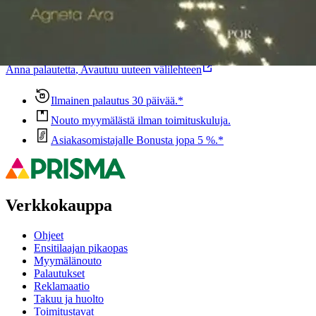
Oletko tyytyväinen tuotetietoihin?
Ovatko tuotetiedot riittävät? Jos tuotetiedoissa on puutteita tai niitä
voisi muuten parantaa, anna palautetta.
Anna palautetta
,
Avautuu uuteen välilehteen
Ilmainen palautus 30 päivää.*
Nouto myymälästä ilman toimituskuluja.
Asiakasomistajalle Bonusta jopa 5 %.*
Verkkokauppa
Ohjeet
Ensitilaajan pikaopas
Myymälänouto
Palautukset
Reklamaatio
Takuu ja huolto
Toimitustavat