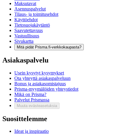
Maksutavat
Asennuspalvelut
Tilaus- ja toimitusehdot
Käyttöehdot
Tietosuojakäytäntö
Saavutettavuus
Vastuullisuus
Sivukartta
Mitä pidät Prisma.fi-verkkokaupasta?
Asiakaspalvelu
Usein kysytyt kysymykset
Ota yhteyttä asiakaspalveluun
Bonus ja asiakasomistajuus
Prisma-myymälöiden yhteystiedot
Mikä on Prisma?
Palvelut Prismassa
Muuta evästeasetuksia
Suosittelemme
Ideat ja inspiraatio