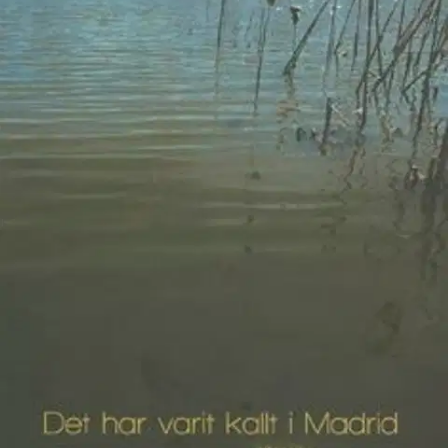
Tuotekuvaus
Minnen, längtan och den flyktiga lyckan är de element Agneta Ara
använder när hon skriver sin magiska roman. Döden ligger som en
skugga över den lyckliga familjen, som består av Bella, André, far
och mor. Hemma hos den spännande grannen Troy Malloy finns
också den sovande Luciana - vem är hon? Ara tar i den här
fascinerande berättelsen upp teman som övergivande och förlust,
lyckan i nuet och för länge sen, sorger och minnen. Ur barnets
perspektiv öppnar sig en annan värld.
I Aras berättande finns ett
djupt vemod; idyllen går i kras, men barnen överlever - bandet
mellan syskonen är en stark livskraft.
Näytä lisää
tuotekuvausta
Ominaisuudet