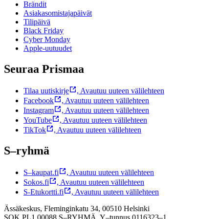
Brändit
Asiakasomistajapäivät
Tilipäivä
Black Friday
Cyber Monday
Apple-uutuudet
Seuraa Prismaa
Tilaa uutiskirje
,
Avautuu uuteen välilehteen
Facebook
,
Avautuu uuteen välilehteen
Instagram
,
Avautuu uuteen välilehteen
YouTube
,
Avautuu uuteen välilehteen
TikTok
,
Avautuu uuteen välilehteen
S–ryhmä
S–kaupat.fi
,
Avautuu uuteen välilehteen
Sokos.fi
,
Avautuu uuteen välilehteen
S-Etukortti.fi
,
Avautuu uuteen välilehteen
Ässäkeskus, Fleminginkatu 34, 00510 Helsinki
SOK PL1 00088 S–RYHMÄ,
Y–tunnus 0116323–1