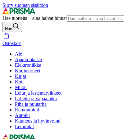
Siirry suoraan sisältöön
Hae tuotteita – aina halvat hinnat
Hae
Ostoskori
Ale
Ajankohtaista
Elektroniikka
Kodinkoneet
Kirjat
Koti
Muoti
Lelut ja lastentarvikkeet
Urheilu ja vapaa-aika
Piha ja puutarha
Remontointi
Autoilu
Kauneus ja hyvinvointi
Lemmikit