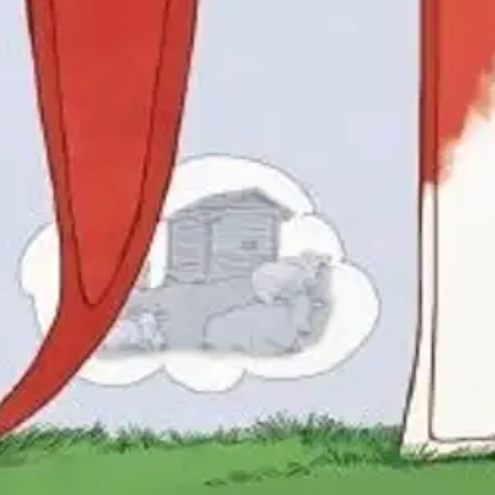
keksiä itse? Kuinka ihmiset oppivat lukemaan tuona aikana? Kirjassa hypät
llä kirjoitettu. Sen on kirjoittanut Kristianin isä, Mikael Agricola. A 
 miten Suomessa elettiin viisisataa vuotta sitten ja millaista kieltä tä
aisia aarrearkkuja, joista löytyy Agricolan aikana käytettyjä sanoja. Sa
lenkiintoisella tavalla eloon.
oisi muuten parantaa, anna palautetta.