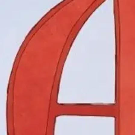
stin pakettiautomaattiin tai palvelupisteesee