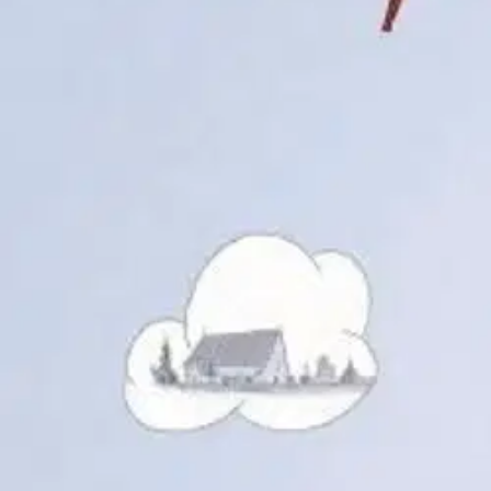
Nouto myymälästä
Toimitus
Ei saatavilla
Ei saatavilla
Ilmainen toimitus yli 100 €:n tilauksille Po
Etu ei koske Suuri‑lisäpalvelulla toimitettavia tuotteita.
Tarkista myymäläsaatavuus
Ei saatavilla
Tuotekuvaus