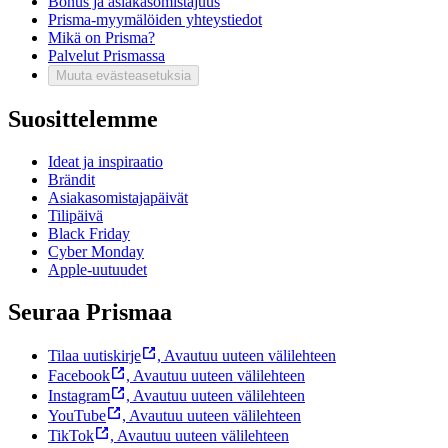
Bonus ja asiakasomistajuus
Prisma-myymälöiden yhteystiedot
Mikä on Prisma?
Palvelut Prismassa
Muuta evästeasetuksia
Suosittelemme
Ideat ja inspiraatio
Brändit
Asiakasomistajapäivät
Tilipäivä
Black Friday
Cyber Monday
Apple-uutuudet
Seuraa Prismaa
Tilaa uutiskirje
,
Avautuu uuteen välilehteen
Facebook
,
Avautuu uuteen välilehteen
Instagram
,
Avautuu uuteen välilehteen
YouTube
,
Avautuu uuteen välilehteen
TikTok
,
Avautuu uuteen välilehteen