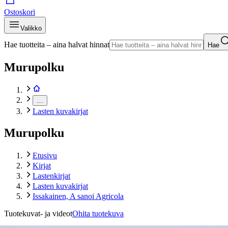
Ostoskori
Valikko
Hae tuotteita – aina halvat hinnat
Hae
Murupolku
…
Lasten kuvakirjat
Murupolku
Etusivu
Kirjat
Lastenkirjat
Lasten kuvakirjat
Issakainen, A sanoi Agricola
Tuotekuvat- ja videot
Ohita tuotekuva