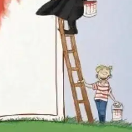
ään ajassa viisisataa vuotta taaksepäin. Kristian on juuri saanut
sanoi Agricola on kiehtova aikamatka suomen kirjakielen syntyajoille.
ällä puhuttiin. Suomen kirjakielen ”isän”, Mikael Agricolan, lapsuus,
noja voi poimia tekstistä, verrata nykykieleen ja saada ahaa-elämyksiä.