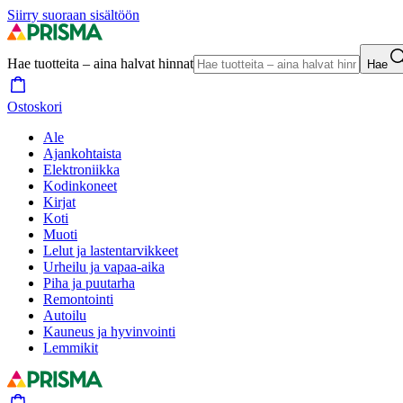
Siirry suoraan sisältöön
Hae tuotteita – aina halvat hinnat
Hae
Ostoskori
Ale
Ajankohtaista
Elektroniikka
Kodinkoneet
Kirjat
Koti
Muoti
Lelut ja lastentarvikkeet
Urheilu ja vapaa-aika
Piha ja puutarha
Remontointi
Autoilu
Kauneus ja hyvinvointi
Lemmikit