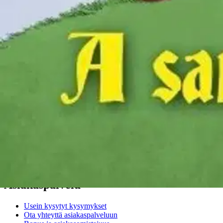
Verkkokauppa
Ohjeet
Ensitilaajan pikaopas
Myymälänouto
Palautukset
Reklamaatio
Takuu ja huolto
Toimitustavat
Maksutavat
Asennuspalvelut
Tilaus- ja toimitusehdot
Käyttöehdot
Tietosuojakäytäntö
Saavutettavuus
Vastuullisuus
Sivukartta
Mitä pidät Prisma.fi-verkkokaupasta?
Asiakaspalvelu
Usein kysytyt kysymykset
Ota yhteyttä asiakaspalveluun