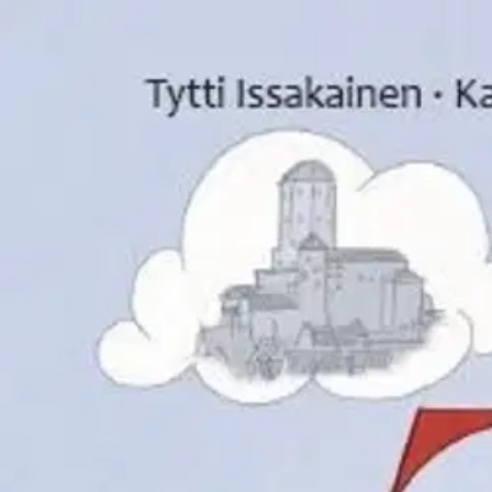
Asiakasomistaja-alennus
-15 %
Avaa kuva suurempana
Karusellin nuolipainikkeet
Lasten Keskus
Issakainen, A sanoi Agricola
21,25 €
Asiakasomistajahinta
Hinta ilman S-Etukorttia:
25,00 €
Verkkokaupan hinta
Valitse toimitustapa