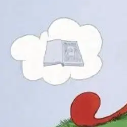
Millaista oli kirjoittaa suomeksi aikana, jolloin osa sanoistakin piti 
isältään aapisen. Se onkin erityinen aapinen, ensimmäinen suomen kiele
Agricolan ja hänen poikansa keskustelujen kautta avautuu näkymä siihen,
koulunkäynti, matkat ja työ avautuvat lapsentajuisesti. Kirjassa on san
Hersyvän humoristinen kuvitus saa kaukaiset tapahtumat heräämään mie
Näytä lisää
tuotekuvausta
Ominaisuudet
Oletko tyytyväinen tuotetietoihin?
Ovatko tuotetiedot riittävät? Jos tuotetiedoissa on puutteita tai niitä v
Anna palautetta
,
Avautuu uuteen välilehteen