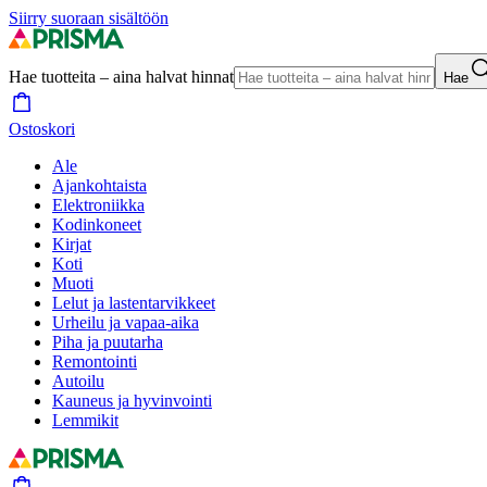
Siirry suoraan sisältöön
Hae tuotteita – aina halvat hinnat
Hae
Ostoskori
Ale
Ajankohtaista
Elektroniikka
Kodinkoneet
Kirjat
Koti
Muoti
Lelut ja lastentarvikkeet
Urheilu ja vapaa-aika
Piha ja puutarha
Remontointi
Autoilu
Kauneus ja hyvinvointi
Lemmikit