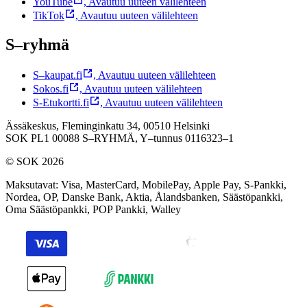
YouTube
,
Avautuu uuteen välilehteen
TikTok
,
Avautuu uuteen välilehteen
S–ryhmä
S–kaupat.fi
,
Avautuu uuteen välilehteen
Sokos.fi
,
Avautuu uuteen välilehteen
S-Etukortti.fi
,
Avautuu uuteen välilehteen
Ässäkeskus, Fleminginkatu 34, 00510 Helsinki
SOK PL1 00088 S–RYHMÄ,
Y–tunnus 0116323–1
© SOK 2026
Maksutavat
:
Visa, MasterCard, MobilePay, Apple Pay, S-Pankki,
Nordea, OP, Danske Bank, Aktia, Ålandsbanken, Säästöpankki,
Oma Säästöpankki, POP Pankki, Walley