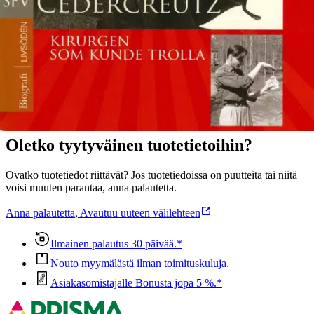
omdömesgill och impulsiv.
Näytä lisää
tuotekuvausta
Ominaisuudet
Oletko tyytyväinen tuotetietoihin?
Ovatko tuotetiedot riittävät? Jos tuotetiedoissa on puutteita tai niitä
voisi muuten parantaa, anna palautetta.
Anna palautetta
,
Avautuu uuteen välilehteen
Ilmainen palautus 30 päivää.*
Nouto myymälästä ilman toimituskuluja.
Asiakasomistajalle Bonusta jopa 5 %.*