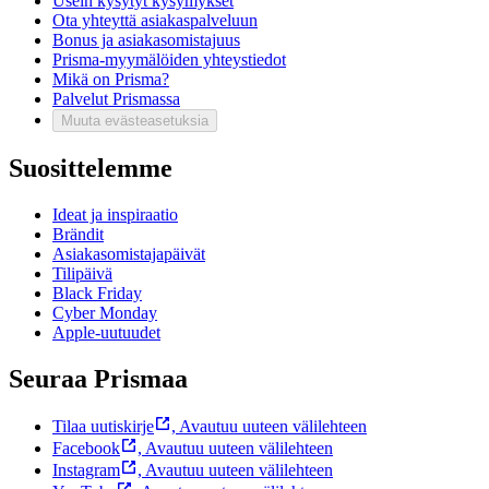
Usein kysytyt kysymykset
Ota yhteyttä asiakaspalveluun
Bonus ja asiakasomistajuus
Prisma-myymälöiden yhteystiedot
Mikä on Prisma?
Palvelut Prismassa
Muuta evästeasetuksia
Suosittelemme
Ideat ja inspiraatio
Brändit
Asiakasomistajapäivät
Tilipäivä
Black Friday
Cyber Monday
Apple-uutuudet
Seuraa Prismaa
Tilaa uutiskirje
,
Avautuu uuteen välilehteen
Facebook
,
Avautuu uuteen välilehteen
Instagram
,
Avautuu uuteen välilehteen