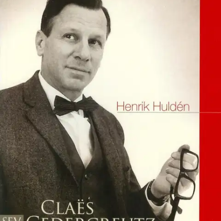
Ei saatavilla
Tuotekuvaus
När Claes Cedercreutz (1917-1991) mognar till yrkesverksam läkare
har han med soldaterna tillbringat fem år i löpgravarna. Studierna
ska avslutas, samtidigt som intresset för magi och trolleri måste få
utlopp. Det är ofta sammanträffander som leder till de parallella
banorna i Claes Cedercreutz liv: läkarjobb, trolleri och cirkusliv,
hypnos och skrivande. Till synes skilda världar, men i Claes
Cedercreutz förenade på ett ovanligt sätt.
Som finlandssvensk med
sin hyvydsakliga verksamhet på finska i det helfinska Fredrikshamn
förblev Claes Cedercreutz ganska okänd för den finlandssvenska
allmänheten. Hur stor han är i lokalsamhället framgår av att
Fredrikshamnarna år 2012 valde att uppkalla en nybildad
kvartershelhet kring sjukhuset efter honom till "Reutsinmäki"
(Reutsibacken). Anmärkningsvärt sällan skaffar han sig riktiga
ovänner eller gör felbedömningar av större betydelse. Kanske har
han tur, kanske har han en förmåga att kombinera en stark etik med
stor skicklighet och noggrannhet. Claes Cedercreutz amatör,