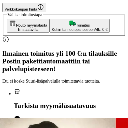
Verkkokaupan hinta
Valitse toimitustapa
Nouto myymälästä
Toimitus
Ei saatavilla
Kotiin tai noutopisteeseen
Alk. 0 €
Ilmainen toimitus yli 100 €:n tilauksille
Postin pakettiautomaattiin tai
palvelupisteeseen!
Etu ei koske Suuri‑lisäpalvelulla toimitettavia tuotteita.
Tarkista myymäläsaatavuus