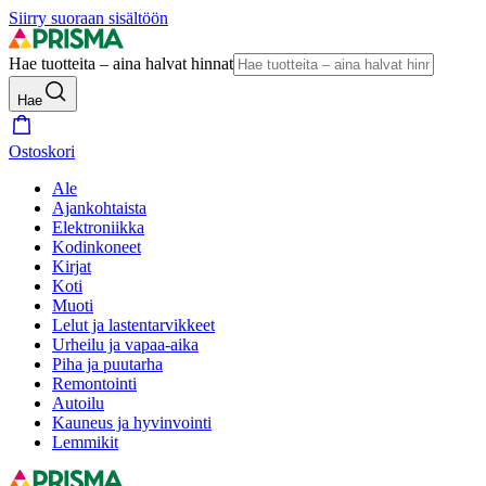
Siirry suoraan sisältöön
Hae tuotteita – aina halvat hinnat
Hae
Ostoskori
Ale
Ajankohtaista
Elektroniikka
Kodinkoneet
Kirjat
Koti
Muoti
Lelut ja lastentarvikkeet
Urheilu ja vapaa-aika
Piha ja puutarha
Remontointi
Autoilu
Kauneus ja hyvinvointi
Lemmikit