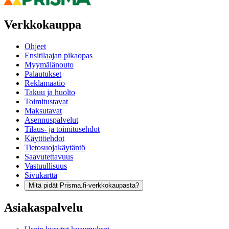
Verkkokauppa
Ohjeet
Ensitilaajan pikaopas
Myymälänouto
Palautukset
Reklamaatio
Takuu ja huolto
Toimitustavat
Maksutavat
Asennuspalvelut
Tilaus- ja toimitusehdot
Käyttöehdot
Tietosuojakäytäntö
Saavutettavuus
Vastuullisuus
Sivukartta
Mitä pidät Prisma.fi-verkkokaupasta?
Asiakaspalvelu