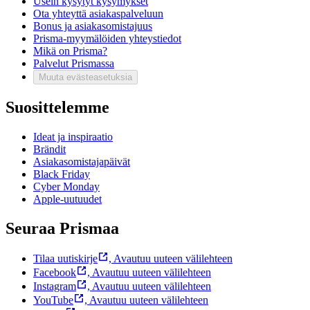
Usein kysytyt kysymykset
Ota yhteyttä asiakaspalveluun
Bonus ja asiakasomistajuus
Prisma-myymälöiden yhteystiedot
Mikä on Prisma?
Palvelut Prismassa
Muuta evästeasetuksia
Suosittelemme
Ideat ja inspiraatio
Brändit
Asiakasomistajapäivät
Black Friday
Cyber Monday
Apple-uutuudet
Seuraa Prismaa
Tilaa uutiskirje
,
Avautuu uuteen välilehteen
Facebook
,
Avautuu uuteen välilehteen
Instagram
,
Avautuu uuteen välilehteen
YouTube
,
Avautuu uuteen välilehteen