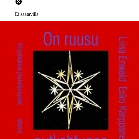
Ei saatavilla
Tuotekuvaus
Liisa Enwaldin ja Esko Karppasen viisaat, paneutuneet ja sopivasti
skeptiset esseet tutkivat, miten joulun peruskertomus - "Ja tapahtui
niinä päivinä" - on kehittynyt joululaulujen teemoiksi, ja miten laulut
puolestaan ovat muuttuneet vaeltaessaan ajassa ja paikassa.
Tunnettujen ja rakastettujen laulujen takaa löytyy harvinaisempia
versioita (ja tekijöitä) sekä yllättäviäkin vaikutteita; toisaalta
kirjoittajat poimivat unohduksista sinne aiheetta joutuneita tekstejä ja
sävelmiä.
Näkökulma on useimmiten runoanalyyttinen, mutta myös
sanan ja sävelen yhteispeliä tarkastellaan tuoreesti ja oivaltavasti.
Useassa esseessä nousee esiin joulun ruusu - Iisain "vesana",
legendasymbolina tai "armon kyyhkynä". Oman kiinnostavan
valonsa saa Neitsyt Maria -aihe suomalaisessa 1500- ja 1600-luvun
jouluvirsirunoudessa. Maria neidzö ia äiti Miehet poian ilman weti.
Eip ikänäns ennen cuultu Ett miehet on raskax tultu. (Jaakko Finno,