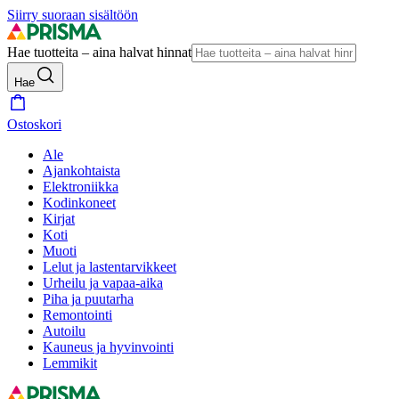
Siirry suoraan sisältöön
Hae tuotteita – aina halvat hinnat
Hae
Ostoskori
Ale
Ajankohtaista
Elektroniikka
Kodinkoneet
Kirjat
Koti
Muoti
Lelut ja lastentarvikkeet
Urheilu ja vapaa-aika
Piha ja puutarha
Remontointi
Autoilu
Kauneus ja hyvinvointi
Lemmikit