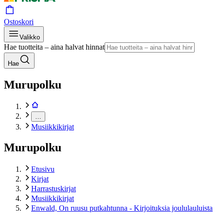
Ostoskori
Valikko
Hae tuotteita – aina halvat hinnat
Hae
Murupolku
…
Musiikkikirjat
Murupolku
Etusivu
Kirjat
Harrastuskirjat
Musiikkikirjat
Enwald, On ruusu putkahtunna - Kirjoituksia joululauluista