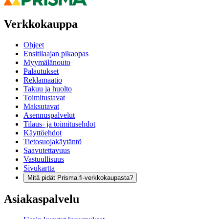
Verkkokauppa
Ohjeet
Ensitilaajan pikaopas
Myymälänouto
Palautukset
Reklamaatio
Takuu ja huolto
Toimitustavat
Maksutavat
Asennuspalvelut
Tilaus- ja toimitusehdot
Käyttöehdot
Tietosuojakäytäntö
Saavutettavuus
Vastuullisuus
Sivukartta
Mitä pidät Prisma.fi-verkkokaupasta?
Asiakaspalvelu