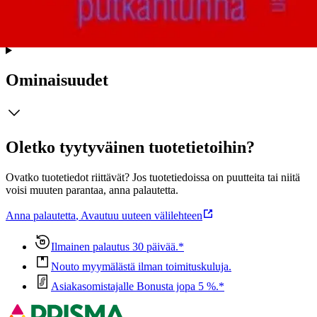
n. 1583)
Näytä lisää
tuotekuvausta
Ominaisuudet
Oletko tyytyväinen tuotetietoihin?
Ovatko tuotetiedot riittävät? Jos tuotetiedoissa on puutteita tai niitä
voisi muuten parantaa, anna palautetta.
Anna palautetta
,
Avautuu uuteen välilehteen
Ilmainen palautus 30 päivää.*
Nouto myymälästä ilman toimituskuluja.
Asiakasomistajalle Bonusta jopa 5 %.*