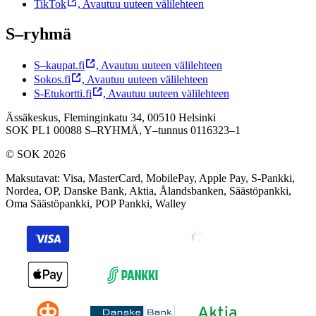
TikTok
,
Avautuu uuteen välilehteen
S–ryhmä
S–kaupat.fi
,
Avautuu uuteen välilehteen
Sokos.fi
,
Avautuu uuteen välilehteen
S-Etukortti.fi
,
Avautuu uuteen välilehteen
Ässäkeskus, Fleminginkatu 34, 00510 Helsinki
SOK PL1 00088 S–RYHMÄ,
Y–tunnus 0116323–1
© SOK 2026
Maksutavat
:
Visa, MasterCard, MobilePay, Apple Pay, S-Pankki,
Nordea, OP, Danske Bank, Aktia, Ålandsbanken, Säästöpankki,
Oma Säästöpankki, POP Pankki, Walley