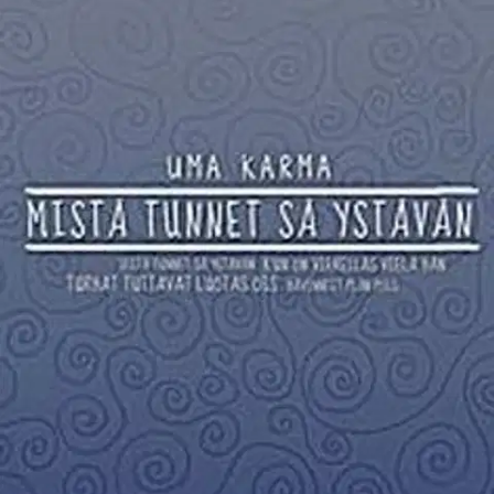
Ei saatavilla
Tuotekuvaus
Kotimaisen nuortenkirjasarjan ensimmäisessä osassa pian 13 vuotta
täyttävä Tatu ja hänen paras ystävänsä Severi viettävät leppoisia
lomapäiviä kesäisessä Kotkassa. Aika kuluu saaristossa ja lähiön
tutuilla kulmilla. Poikien päätä ei aina järki pakota ja he saavat
naapureiden hermot kireiksi toinen toistaan hullummilla kolttosilla.
Myös vihamiehet Häkkinen, Karate kid sekä Musta surma kantavat
kaksikolle kaunaa.
Välimatka lapsuudesta aikuisuuteen kutistuu
pikkuhiljaa, ja syksyllä alkava yläaste kummittelee jo Tatun
mielessä. Päällepäin huolettomalla Severilläkin on omat murheensa.
Lapsuuden viimeinen kesä on täynnä pieniä ja suuria muutoksia.
Myös poikien pitkä ystävyys punnitaan, kun pakkaa saapuu
sekoittamaan ihana Aamu Airaksinen. Kesäiseen merikaupunkiin
sijoittuva MISTÄ TUNNET SÄ YSTÄVÄN on ensimmäinen osa
Tatun ja Severin edesottamuksia seuraavassa nuortenkirjasarjassa.
Näytä lisää
tuotekuvausta