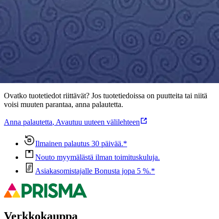
Ominaisuudet
Oletko tyytyväinen tuotetietoihin?
Ovatko tuotetiedot riittävät? Jos tuotetiedoissa on puutteita tai niitä
voisi muuten parantaa, anna palautetta.
Anna palautetta
,
Avautuu uuteen välilehteen
Ilmainen palautus 30 päivää.*
Nouto myymälästä ilman toimituskuluja.
Asiakasomistajalle Bonusta jopa 5 %.*
Verkkokauppa