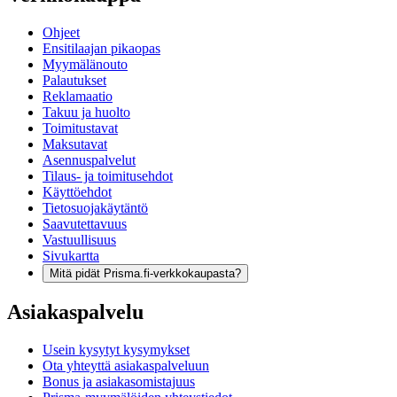
Ohjeet
Ensitilaajan pikaopas
Myymälänouto
Palautukset
Reklamaatio
Takuu ja huolto
Toimitustavat
Maksutavat
Asennuspalvelut
Tilaus- ja toimitusehdot
Käyttöehdot
Tietosuojakäytäntö
Saavutettavuus
Vastuullisuus
Sivukartta
Mitä pidät Prisma.fi-verkkokaupasta?
Asiakaspalvelu
Usein kysytyt kysymykset
Ota yhteyttä asiakaspalveluun
Bonus ja asiakasomistajuus