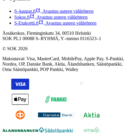
S–kaupat.fi
,
Avautuu uuteen välilehteen
Sokos.fi
,
Avautuu uuteen välilehteen
S-Etukortti.fi
,
Avautuu uuteen välilehteen
Ässäkeskus, Fleminginkatu 34, 00510 Helsinki
SOK PL1 00088 S–RYHMÄ,
Y–tunnus 0116323–1
© SOK 2026
Maksutavat
:
Visa, MasterCard, MobilePay, Apple Pay, S-Pankki,
Nordea, OP, Danske Bank, Aktia, Ålandsbanken, Säästöpankki,
Oma Säästöpankki, POP Pankki, Walley