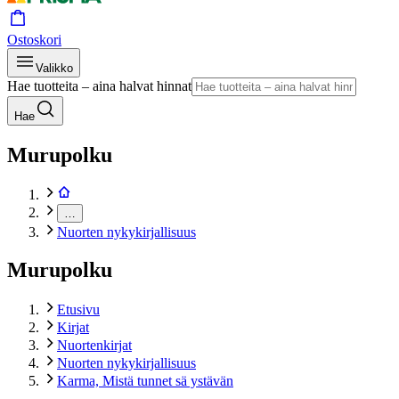
Ostoskori
Valikko
Hae tuotteita – aina halvat hinnat
Hae
Murupolku
…
Nuorten nykykirjallisuus
Murupolku
Etusivu
Kirjat
Nuortenkirjat
Nuorten nykykirjallisuus
Karma, Mistä tunnet sä ystävän