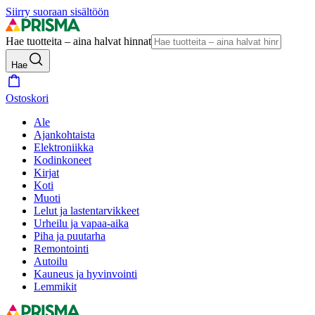
Siirry suoraan sisältöön
Hae tuotteita – aina halvat hinnat
Hae
Ostoskori
Ale
Ajankohtaista
Elektroniikka
Kodinkoneet
Kirjat
Koti
Muoti
Lelut ja lastentarvikkeet
Urheilu ja vapaa-aika
Piha ja puutarha
Remontointi
Autoilu
Kauneus ja hyvinvointi
Lemmikit