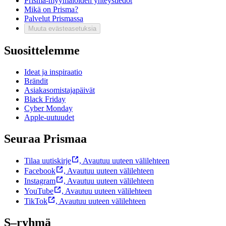
Prisma-myymälöiden yhteystiedot
Mikä on Prisma?
Palvelut Prismassa
Muuta evästeasetuksia
Suosittelemme
Ideat ja inspiraatio
Brändit
Asiakasomistajapäivät
Black Friday
Cyber Monday
Apple-uutuudet
Seuraa Prismaa
Tilaa uutiskirje
,
Avautuu uuteen välilehteen
Facebook
,
Avautuu uuteen välilehteen
Instagram
,
Avautuu uuteen välilehteen
YouTube
,
Avautuu uuteen välilehteen
TikTok
,
Avautuu uuteen välilehteen
S–ryhmä