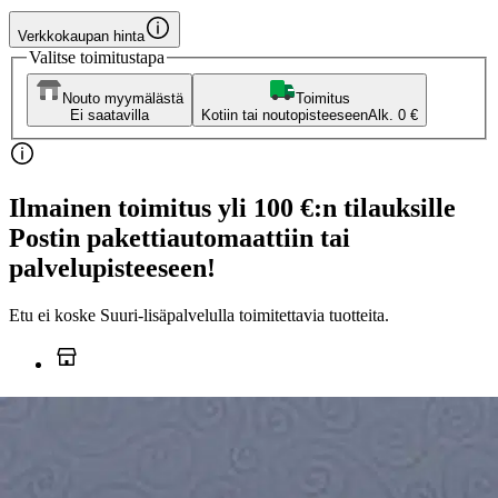
Verkkokaupan hinta
Valitse toimitustapa
Nouto myymälästä
Toimitus
Ei saatavilla
Kotiin tai noutopisteeseen
Alk. 0 €
Ilmainen toimitus yli 100 €:n tilauksille
Postin pakettiautomaattiin tai
palvelupisteeseen!
Etu ei koske Suuri‑lisäpalvelulla toimitettavia tuotteita.
Tarkista myymäläsaatavuus