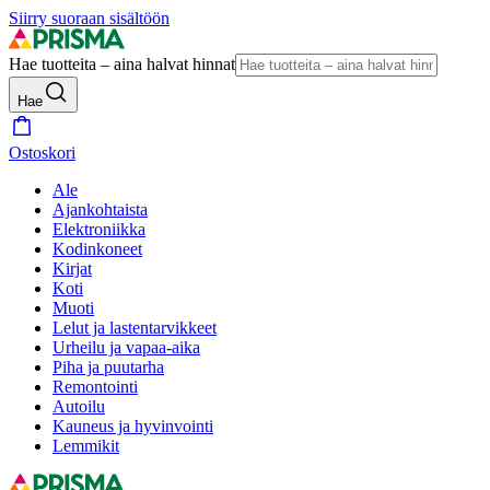
Siirry suoraan sisältöön
Hae tuotteita – aina halvat hinnat
Hae
Ostoskori
Ale
Ajankohtaista
Elektroniikka
Kodinkoneet
Kirjat
Koti
Muoti
Lelut ja lastentarvikkeet
Urheilu ja vapaa-aika
Piha ja puutarha
Remontointi
Autoilu
Kauneus ja hyvinvointi
Lemmikit