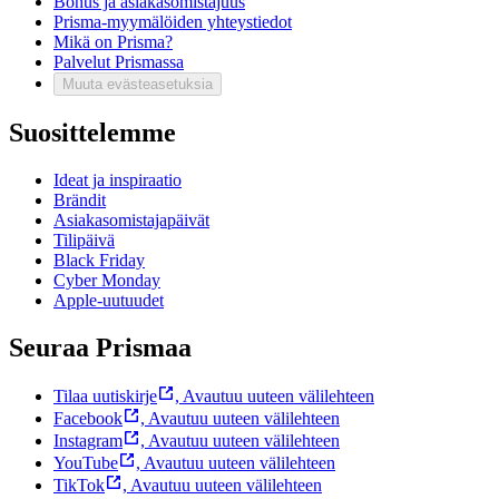
Bonus ja asiakasomistajuus
Prisma-myymälöiden yhteystiedot
Mikä on Prisma?
Palvelut Prismassa
Muuta evästeasetuksia
Suosittelemme
Ideat ja inspiraatio
Brändit
Asiakasomistajapäivät
Tilipäivä
Black Friday
Cyber Monday
Apple-uutuudet
Seuraa Prismaa
Tilaa uutiskirje
,
Avautuu uuteen välilehteen
Facebook
,
Avautuu uuteen välilehteen
Instagram
,
Avautuu uuteen välilehteen
YouTube
,
Avautuu uuteen välilehteen
TikTok
,
Avautuu uuteen välilehteen