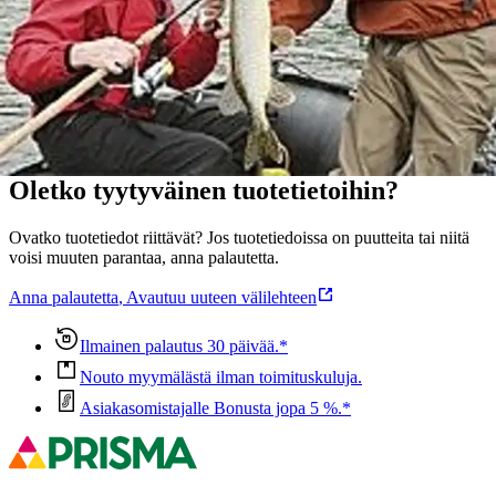
Näytä lisää
tuotekuvausta
Ominaisuudet
Oletko tyytyväinen tuotetietoihin?
Ovatko tuotetiedot riittävät? Jos tuotetiedoissa on puutteita tai niitä
voisi muuten parantaa, anna palautetta.
Anna palautetta
,
Avautuu uuteen välilehteen
Ilmainen palautus 30 päivää.*
Nouto myymälästä ilman toimituskuluja.
Asiakasomistajalle Bonusta jopa 5 %.*