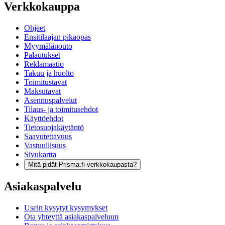
Verkkokauppa
Ohjeet
Ensitilaajan pikaopas
Myymälänouto
Palautukset
Reklamaatio
Takuu ja huolto
Toimitustavat
Maksutavat
Asennuspalvelut
Tilaus- ja toimitusehdot
Käyttöehdot
Tietosuojakäytäntö
Saavutettavuus
Vastuullisuus
Sivukartta
Mitä pidät Prisma.fi-verkkokaupasta?
Asiakaspalvelu
Usein kysytyt kysymykset
Ota yhteyttä asiakaspalveluun