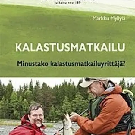
Ei saatavilla
Tuotekuvaus
Sana kalastusmatkailu herättää myönteisiä tuntemuksia ihmisissä.
Sanaan sisältyy kaksi myönteistä elementtiä: matkailu ja kalastus.
Matkailu on mukavaa ja avartavaa ja antaa uusia elämyksiä.
Kalastus on antoisa harrastus ja tarjoaa tuotteistettuja
kalastuselämyksiä asiakkaille ja monipuolisen liiketoimintaperustan
yrittämiselle.
Kirjaan on koottu perustietoja
kalastusmatkailuyrittäjäksi aikoville, tietoja Suomen kalavesistä,
kaloista ja kalastuksesta, lainsäännön koukeroita, esimerkkejä
kalastusmatkailusta ulkomailta ja kotimaasta, kalastuksen
tuotteistamisesta, markkinoinnista, mainonnasta. Kirjan
tarkoituksena on herättää ajatuksia ja antaa tietoa
kalastusmatkailuyrityksen suunnittelun ja toteuttamisen pohjaksi.