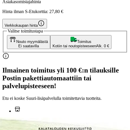
Asiakasomistajahinta
Hinta ilman S-Etukorttia:
27,80 €
Verkkokaupan hinta
Valitse toimitustapa
Nouto myymälästä
Toimitus
Ei saatavilla
Kotiin tai noutopisteeseen
Alk. 0 €
Ilmainen toimitus yli 100 €:n tilauksille
Postin pakettiautomaattiin tai
palvelupisteeseen!
Etu ei koske Suuri‑lisäpalvelulla toimitettavia tuotteita.
Tarkista myymäläsaatavuus