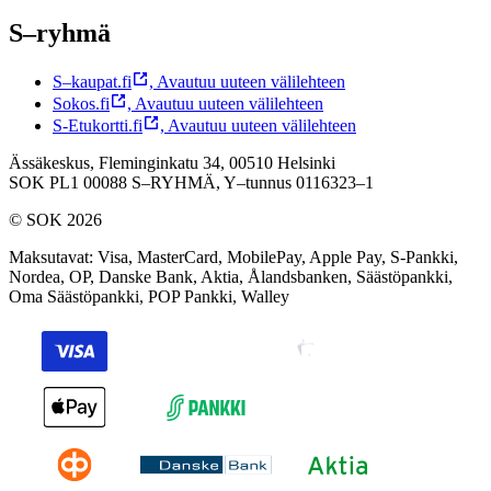
S–ryhmä
S–kaupat.fi
,
Avautuu uuteen välilehteen
Sokos.fi
,
Avautuu uuteen välilehteen
S-Etukortti.fi
,
Avautuu uuteen välilehteen
Ässäkeskus, Fleminginkatu 34, 00510 Helsinki
SOK PL1 00088 S–RYHMÄ,
Y–tunnus 0116323–1
© SOK 2026
Maksutavat
:
Visa, MasterCard, MobilePay, Apple Pay, S-Pankki,
Nordea, OP, Danske Bank, Aktia, Ålandsbanken, Säästöpankki,
Oma Säästöpankki, POP Pankki, Walley