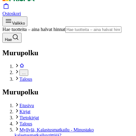
Ostoskori
Valikko
Hae tuotteita – aina halvat hinnat
Hae
Murupolku
…
Talous
Murupolku
Etusivu
Kirjat
Tietokirjat
Talous
Myllylä, Kalastusmatkailu - Minustako
kalastusmatkailuyrittäjä?