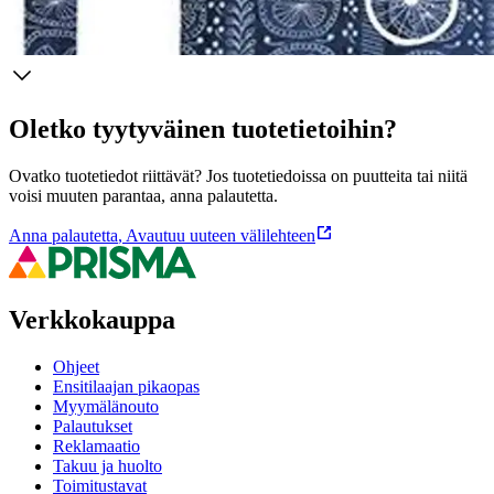
Ominaisuudet
Oletko tyytyväinen tuotetietoihin?
Ovatko tuotetiedot riittävät? Jos tuotetiedoissa on puutteita tai niitä
voisi muuten parantaa, anna palautetta.
Anna palautetta
,
Avautuu uuteen välilehteen
Verkkokauppa
Ohjeet
Ensitilaajan pikaopas
Myymälänouto
Palautukset
Reklamaatio
Takuu ja huolto
Toimitustavat