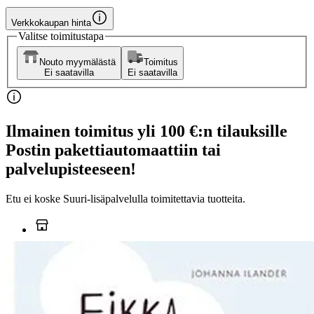
Verkkokaupan hinta
Valitse toimitustapa
Nouto myymälästä
Toimitus
Ei saatavilla
Ei saatavilla
Ilmainen toimitus yli 100 €:n tilauksille
Postin pakettiautomaattiin tai
palvelupisteeseen!
Etu ei koske Suuri‑lisäpalvelulla toimitettavia tuotteita.
Tarkista myymäläsaatavuus