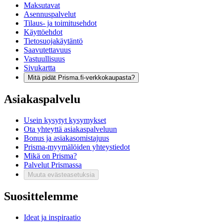
Maksutavat
Asennuspalvelut
Tilaus- ja toimitusehdot
Käyttöehdot
Tietosuojakäytäntö
Saavutettavuus
Vastuullisuus
Sivukartta
Mitä pidät Prisma.fi-verkkokaupasta?
Asiakaspalvelu
Usein kysytyt kysymykset
Ota yhteyttä asiakaspalveluun
Bonus ja asiakasomistajuus
Prisma-myymälöiden yhteystiedot
Mikä on Prisma?
Palvelut Prismassa
Muuta evästeasetuksia
Suosittelemme
Ideat ja inspiraatio