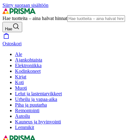
Siirry suoraan sisältöön
Hae tuotteita – aina halvat hinnat
Hae
Ostoskori
Ale
Ajankohtaista
Elektroniikka
Kodinkoneet
Kirjat
Koti
Muoti
Lelut ja lastentarvikkeet
Urheilu ja vapaa-aika
Piha ja puutarha
Remontointi
Autoilu
Kauneus ja hyvinvointi
Lemmikit