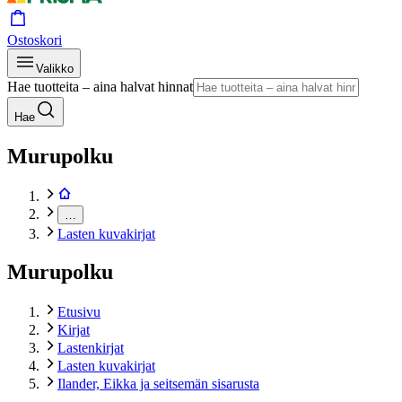
Ostoskori
Valikko
Hae tuotteita – aina halvat hinnat
Hae
Murupolku
…
Lasten kuvakirjat
Murupolku
Etusivu
Kirjat
Lastenkirjat
Lasten kuvakirjat
Ilander, Eikka ja seitsemän sisarusta