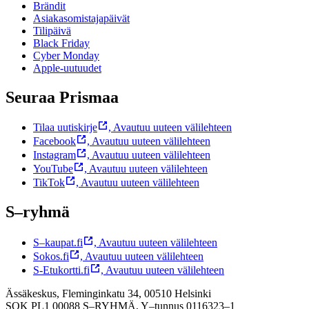
Brändit
Asiakasomistajapäivät
Tilipäivä
Black Friday
Cyber Monday
Apple-uutuudet
Seuraa Prismaa
Tilaa uutiskirje
,
Avautuu uuteen välilehteen
Facebook
,
Avautuu uuteen välilehteen
Instagram
,
Avautuu uuteen välilehteen
YouTube
,
Avautuu uuteen välilehteen
TikTok
,
Avautuu uuteen välilehteen
S–ryhmä
S–kaupat.fi
,
Avautuu uuteen välilehteen
Sokos.fi
,
Avautuu uuteen välilehteen
S-Etukortti.fi
,
Avautuu uuteen välilehteen
Ässäkeskus, Fleminginkatu 34, 00510 Helsinki
SOK PL1 00088 S–RYHMÄ,
Y–tunnus 0116323–1