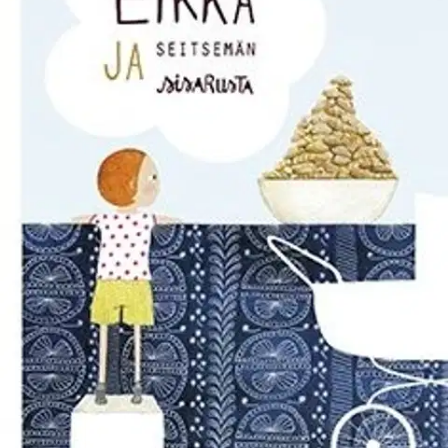
Ei saatavilla
Tuotekuvaus
Eräänä päivänä viisivuotias Eikka huomaa, että äidin mekko näyttää
omituisen kireältä. Syy paljastuu pian kun äiti kertoo superuutisen:
hänen mahassa kasvaa seitsemän vauvaa! Äidin yllätykseksi Eikka
ei ilahdu uutisesta. Eikka pelkää, että äidin huomio menee vain
vauvoille eikä hänelle enää ollenkaan.
Eikkaa askarruttaa myös
miten he mahtuvat nykyiseen kotiin, pitääkö hänen luopua
huoneestaan? Vai joutuvatko he peräti muuttamaan? Eikka ja
seitsemän sisarusta on lämminhenkinen ja humoristinen tarina
elämään tulevasta suuresta muutoksesta ja siihen suhtautumisesta.
Lennokasta tarinaa siivittävät värikkäät ja runsaat kuvitukset, joissa
tapahtuu arkisia ja mukavia asioita kuten pullan leipomista,
muistipelin pelaamista ja joogaamista.
Näytä lisää
tuotekuvausta