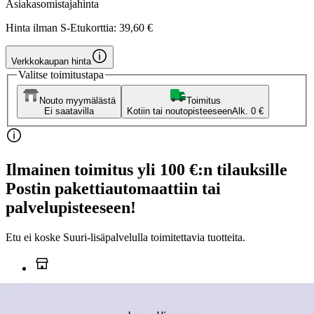
Asiakasomistajahinta
Hinta ilman S-Etukorttia:
39,60 €
Verkkokaupan hinta
Valitse toimitustapa
Nouto myymälästä
Toimitus
Ei saatavilla
Kotiin tai noutopisteeseen
Alk. 0 €
Ilmainen toimitus yli 100 €:n tilauksille
Postin pakettiautomaattiin tai
palvelupisteeseen!
Etu ei koske Suuri‑lisäpalvelulla toimitettavia tuotteita.
Tarkista myymäläsaatavuus