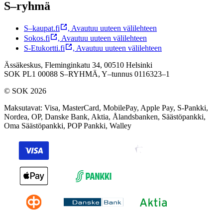
S–ryhmä
S–kaupat.fi
,
Avautuu uuteen välilehteen
Sokos.fi
,
Avautuu uuteen välilehteen
S-Etukortti.fi
,
Avautuu uuteen välilehteen
Ässäkeskus, Fleminginkatu 34, 00510 Helsinki
SOK PL1 00088 S–RYHMÄ,
Y–tunnus 0116323–1
© SOK 2026
Maksutavat
:
Visa, MasterCard, MobilePay, Apple Pay, S-Pankki,
Nordea, OP, Danske Bank, Aktia, Ålandsbanken, Säästöpankki,
Oma Säästöpankki, POP Pankki, Walley