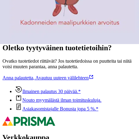
Ominaisuudet
Oletko tyytyväinen tuotetietoihin?
Ovatko tuotetiedot riittävät? Jos tuotetiedoissa on puutteita tai niitä
voisi muuten parantaa, anna palautetta.
Anna palautetta
,
Avautuu uuteen välilehteen
Ilmainen palautus 30 päivää.*
Nouto myymälästä ilman toimituskuluja.
Asiakasomistajalle Bonusta jopa 5 %.*
Verkkokauppa