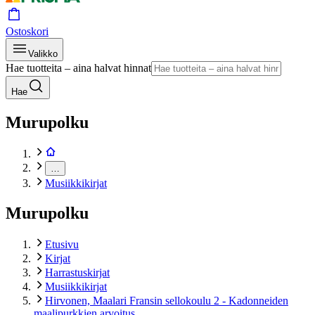
Ostoskori
Valikko
Hae tuotteita – aina halvat hinnat
Hae
Murupolku
…
Musiikkikirjat
Murupolku
Etusivu
Kirjat
Harrastuskirjat
Musiikkikirjat
Hirvonen, Maalari Fransin sellokoulu 2 - Kadonneiden
maalipurkkien arvoitus