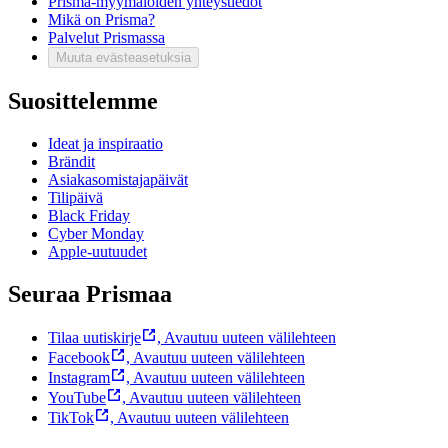
Prisma-myymälöiden yhteystiedot
Mikä on Prisma?
Palvelut Prismassa
Muuta evästeasetuksia
Suosittelemme
Ideat ja inspiraatio
Brändit
Asiakasomistajapäivät
Tilipäivä
Black Friday
Cyber Monday
Apple-uutuudet
Seuraa Prismaa
Tilaa uutiskirje
,
Avautuu uuteen välilehteen
Facebook
,
Avautuu uuteen välilehteen
Instagram
,
Avautuu uuteen välilehteen
YouTube
,
Avautuu uuteen välilehteen
TikTok
,
Avautuu uuteen välilehteen