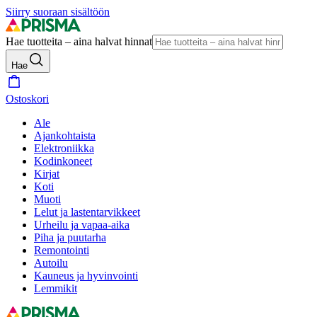
Siirry suoraan sisältöön
Hae tuotteita – aina halvat hinnat
Hae
Ostoskori
Ale
Ajankohtaista
Elektroniikka
Kodinkoneet
Kirjat
Koti
Muoti
Lelut ja lastentarvikkeet
Urheilu ja vapaa-aika
Piha ja puutarha
Remontointi
Autoilu
Kauneus ja hyvinvointi
Lemmikit