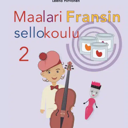
Ei saatavilla
Tuotekuvaus
Maalari Fransin sellokoulu 2 - Kadonneiden maalipurkkien arvoitus
on sellonsoiton alkeet osaaville soittajille suunnattu oppikirja. Kirja
on tarkoitettu sellon perustaso 2:n oppiaineiston opiskeluun.
Tarinallisessa kirjassa seurataan Maalari Fransin matkaa ympäri
maailman, ja tutustutaan eri aikakausien taidemusiikin lisäksi
kahdeksan eri maan kansanmusiikkiin ja sellon rooliin
kansanmusiikissa. Kirjassa on yhteissoittoa, improvisaatio- ja
sävellysharjoituksia.
Sellokoulussa käytetään värejä apuna
sävelkulkujen ja sellon otelaudan hahmottamiseen. Kirja soveltuu
musiikkiopisto-opetuksen lisäksi myös itseopiskeluun esimerkiksi
aikuisille, jotka haluavat palata lapsuuden harrastuksen pariin.
Näytä lisää
tuotekuvausta