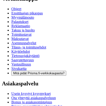
Ohjeet
Ensitilaajan pikaopas
Myymälänouto
Palautukset
Reklamaatio
Takuu ja huolto
Toimitustavat
Maksutavat
Asennuspalvelut
Tilaus- ja toimitusehdot
Käyttöehdot
Tietosuojakäytäntö
Saavutettavuus
Vastuullisuus
Sivukartta
Mitä pidät Prisma.fi-verkkokaupasta?
Asiakaspalvelu
Usein kysytyt kysymykset
Ota yhteyttä asiakaspalveluun
Bonus ja asiakasomistajuus