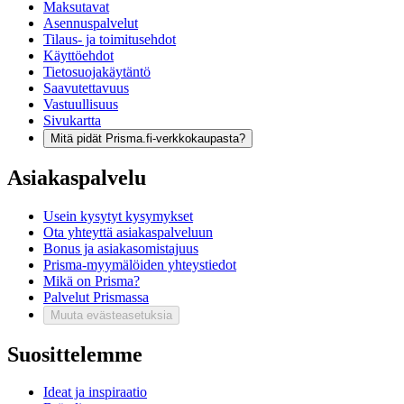
Maksutavat
Asennuspalvelut
Tilaus- ja toimitusehdot
Käyttöehdot
Tietosuojakäytäntö
Saavutettavuus
Vastuullisuus
Sivukartta
Mitä pidät Prisma.fi-verkkokaupasta?
Asiakaspalvelu
Usein kysytyt kysymykset
Ota yhteyttä asiakaspalveluun
Bonus ja asiakasomistajuus
Prisma-myymälöiden yhteystiedot
Mikä on Prisma?
Palvelut Prismassa
Muuta evästeasetuksia
Suosittelemme
Ideat ja inspiraatio