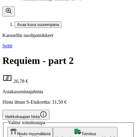
Avaa kuva suurempana
Karusellin nuolipainikkeet
Seitti
Requiem - part 2
26,78 €
Asiakasomistajahinta
Hinta ilman S-Etukorttia:
31,50 €
Verkkokaupan hinta
Valitse toimitustapa
Nouto myymälästä
Toimitus