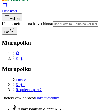
Ostoskori
Valikko
Hae tuotteita – aina halvat hinnat
Hae
Murupolku
Kirjat
Murupolku
Etusivu
Kirjat
Requiem - part 2
Tuotekuvat- ja videot
Ohita tuotekuva
Asiakasomistaja-alennus
-15 %