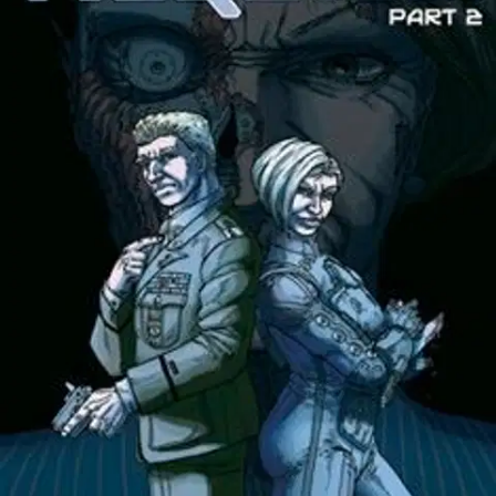
Ei saatavilla
Tuotekuvaus
Requiem jatkuu ja nyt luvassa on tuplamäärä sivuja sekä värejä!
Salamurhaajat Hemera ja Aether Armenakis joutuvat
vastentahtoisesti lähtemään vaaralliselle tehtävälle, jonka tähden
heidän täytyy pettää myös liittolaisiaan. Ares-yhtiön johtaja, Arielle
Zaitseva, vetelee naruja taustalla, ja sotkee taistelijat mukaan
salaliittoon.
Ominaisuudet
Oletko tyytyväinen tuotetietoihin?