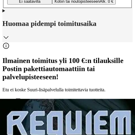
Ei saatavilla
Kotiin tai noutopisteeseen
Alk. 0 €
Huomaa pidempi toimitusaika
Ilmainen toimitus yli 100 €:n tilauksille
Postin pakettiautomaattiin tai
palvelupisteeseen!
Etu ei koske Suuri‑lisäpalvelulla toimitettavia tuotteita.
Tarkista myymäläsaatavuus