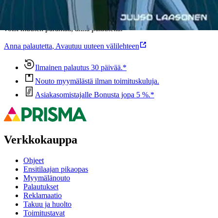
Ovatko tuotetiedot riittävät? Jos tuotetiedoissa on puutteita tai niitä
voisi muuten parantaa, anna palautetta.
Anna palautetta
,
Avautuu uuteen välilehteen
Ilmainen palautus 30 päivää.*
Nouto myymälästä ilman toimituskuluja.
Asiakasomistajalle Bonusta jopa 5 %.*
Verkkokauppa
Ohjeet
Ensitilaajan pikaopas
Myymälänouto
Palautukset
Reklamaatio
Takuu ja huolto
Toimitustavat