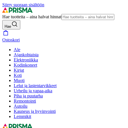
Siirry suoraan sisältöön
Hae tuotteita – aina halvat hinnat
Hae
Ostoskori
Ale
Ajankohtaista
Elektroniikka
Kodinkoneet
Kirjat
Koti
Muoti
Lelut ja lastentarvikkeet
Urheilu ja vapaa-aika
Piha ja puutarha
Remontointi
Autoilu
Kauneus ja hyvinvointi
Lemmikit