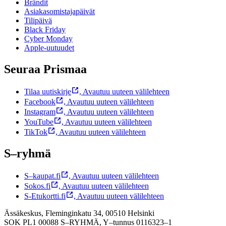
Brändit
Asiakasomistajapäivät
Tilipäivä
Black Friday
Cyber Monday
Apple-uutuudet
Seuraa Prismaa
Tilaa uutiskirje
,
Avautuu uuteen välilehteen
Facebook
,
Avautuu uuteen välilehteen
Instagram
,
Avautuu uuteen välilehteen
YouTube
,
Avautuu uuteen välilehteen
TikTok
,
Avautuu uuteen välilehteen
S–ryhmä
S–kaupat.fi
,
Avautuu uuteen välilehteen
Sokos.fi
,
Avautuu uuteen välilehteen
S-Etukortti.fi
,
Avautuu uuteen välilehteen
Ässäkeskus, Fleminginkatu 34, 00510 Helsinki
SOK PL1 00088 S–RYHMÄ,
Y–tunnus 0116323–1