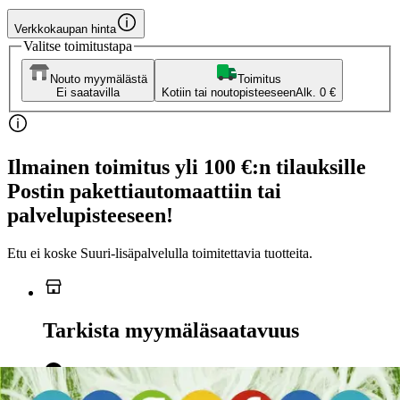
Verkkokaupan hinta
Valitse toimitustapa
Nouto myymälästä
Toimitus
Ei saatavilla
Kotiin tai noutopisteeseen
Alk. 0 €
Ilmainen toimitus yli 100 €:n tilauksille
Postin pakettiautomaattiin tai
palvelupisteeseen!
Etu ei koske Suuri‑lisäpalvelulla toimitettavia tuotteita.
Tarkista myymäläsaatavuus