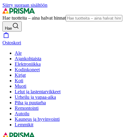
Siirry suoraan sisältöön
Hae tuotteita – aina halvat hinnat
Hae
Ostoskori
Ale
Ajankohtaista
Elektroniikka
Kodinkoneet
Kirjat
Koti
Muoti
Lelut ja lastentarvikkeet
Urheilu ja vapaa-aika
Piha ja puutarha
Remontointi
Autoilu
Kauneus ja hyvinvointi
Lemmikit