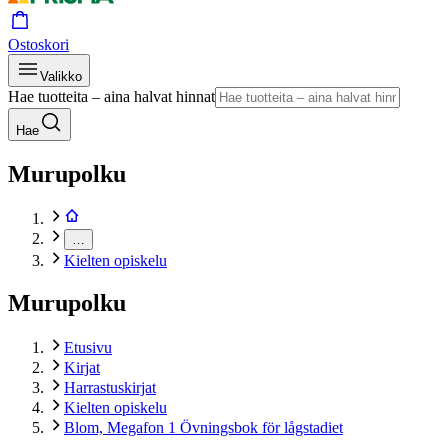
Ostoskori
Valikko
Hae tuotteita – aina halvat hinnat
Hae
Murupolku
…
Kielten opiskelu
Murupolku
Etusivu
Kirjat
Harrastuskirjat
Kielten opiskelu
Blom, Megafon 1 Övningsbok för lågstadiet