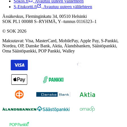
Sokos.fi
,
Avautuu uuteen välilehteen
S-Etukortti.fi
,
Avautuu uuteen välilehteen
Ässäkeskus, Fleminginkatu 34, 00510 Helsinki
SOK PL1 00088 S–RYHMÄ,
Y–tunnus 0116323–1
© SOK 2026
Maksutavat
:
Visa, MasterCard, MobilePay, Apple Pay, S-Pankki,
Nordea, OP, Danske Bank, Aktia, Ålandsbanken, Säästöpankki,
Oma Säästöpankki, POP Pankki, Walley