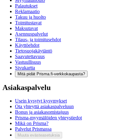
Myymälänouto
Palautukset
Reklamaatio
Takuu ja huolto
Toimitustavat
Maksutavat
Asennuspalvelut
Tilaus- ja toimitusehdot
Käyttöehdot
Tietosuojakäytäntö
Saavutettavuus
Vastuullisuus
Sivukartta
Mitä pidät Prisma.fi-verkkokaupasta?
Asiakaspalvelu
Usein kysytyt kysymykset
Ota yhteyttä asiakaspalveluun
Bonus ja asiakasomistajuus
Prisma-myymälöiden yhteystiedot
Mikä on Prisma?
Palvelut Prismassa
Muuta evästeasetuksia