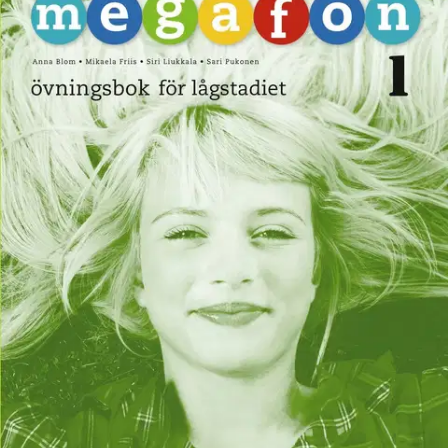
Ei saatavilla
Tuotekuvaus
Megafon 1 harjoituskirja alakouluun sisältää runsaasti toiminnallisia
tehtäviä ja yhdessä tekemistä - olennaista on viestinnällisyys ja
oppijan oma aktiivisuus. Kirjassa on selkeä rakenne ja runsaasti
tehtäviä erilaisille oppijatyypeille. Kappaleen alussa olevat
viritystehtävät sekä ennakoivat sanastotehtävät johdattavat
aiheeseen. Tehtävät etenevät perustehtävistä vaativampiin. Selkeästi
merkityt ylöspäin eriyttävät tehtävät antavat haastetta nopeille
oppijoille.
Oppilaiden omiin mieltymyksiin perustuvat
tiedonhakutehtävät innostavat ja tutustuttavat ruotsalaiseen ja
suomenruotsalaiseen kulttuuriin.
Näytä lisää
tuotekuvausta
Ominaisuudet