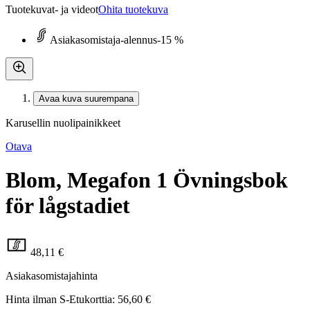
Tuotekuvat- ja videot
Ohita tuotekuva
Asiakasomistaja-alennus
-15 %
Avaa kuva suurempana
Karusellin nuolipainikkeet
Otava
Blom, Megafon 1 Övningsbok
för lågstadiet
48,11 €
Asiakasomistajahinta
Hinta ilman S-Etukorttia:
56,60 €