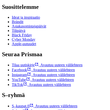
Suosittelemme
Ideat ja inspiraatio
Brändit
Asiakasomistajapäivät
Tilipäivä
Black Friday
Cyber Monday
Apple-uutuudet
Seuraa Prismaa
Tilaa uutiskirje
,
Avautuu uuteen välilehteen
Facebook
,
Avautuu uuteen välilehteen
Instagram
,
Avautuu uuteen välilehteen
YouTube
,
Avautuu uuteen välilehteen
TikTok
,
Avautuu uuteen välilehteen
S–ryhmä
S–kaupat.fi
,
Avautuu uuteen välilehteen