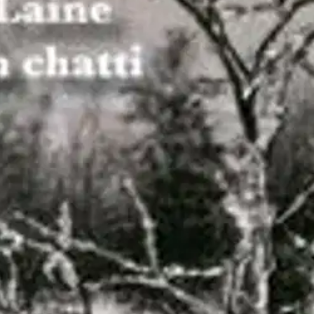
skustelua elämän peruskysymyksis