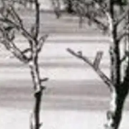
stin pakettiautomaattiin tai palvelupisteesee