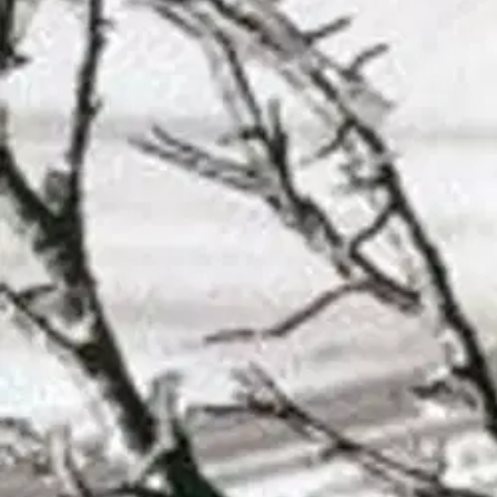
Mitä on oivaltaminen? Voiko ajattelun ja elämän oravanpyörästä päästä
arjessaan ja vaelluksellaan kohti uutta oivallusta, ja G, joka on proj
kymmenen keskustelua elämästä.
Aiheet käsittelevät jatkuvaa pyrkimy
juuria, mielen pirstoutumista sekä tietämisen rajojen ylittämistä. Teos a
Näytä lisää
tuotekuvausta
Ominaisuudet
Oletko tyytyväinen tuotetietoihin?
Ovatko tuotetiedot riittävät? Jos tuotetiedoissa on puutteita tai niitä v
Anna palautetta
,
Avautuu uuteen välilehteen
Ilmainen palautus 30 päivää.*
Nouto myymälästä ilman toimituskuluja.