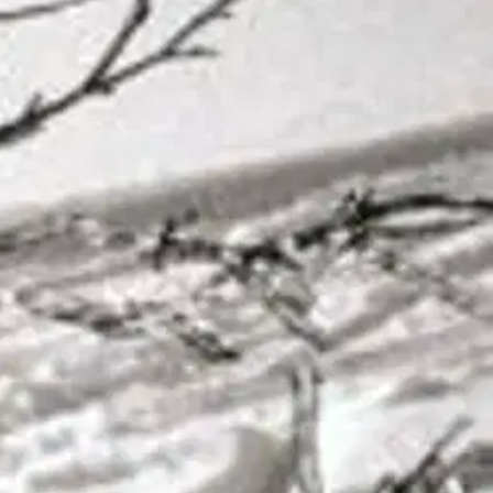
a etsijän matkalta. Chatissa keskustelevat E, joka on ihminen
lisuuden ytimeen, sen mahdollisuudesta. Elämän chatti sisältää
oiminnan ideaalia, pelkoja, eheytymistä, aitoa kokemista, väkivallan
sia.