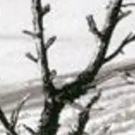
 ulkopuolelle, hiljaiseen mielenlaatuun? Elämän chatti on mielipidekirj
ektio eheän ihmisen ideasta. Hän joka kykenisi näkemään koko ajan todel
stä oivaltamiseen, ihmisen ja yhteiskunnan suhdetta, rakkautta, aidon t
settaa lukijalleen haasteita pyrkiä uuteen tapaan ajatella, kokea oivalluk
oisi muuten parantaa, anna palautetta.