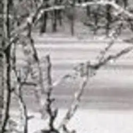
Nouto myymälästä
Toimitus
Ei saatavilla
Kotiin tai noutopisteeseen
Alk. 0 €
Ilmainen toimitus yli 100 €:n tilauksille Po
Etu ei koske Suuri‑lisäpalvelulla toimitettavia tuotteita.
Tarkista myymäläsaatavuus
Ei saatavilla
Tuotekuvaus