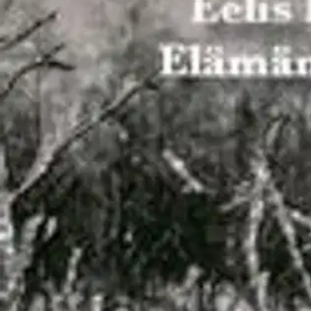
Asiakasomistaja-alennus
-15 %
Avaa kuva suurempana
Karusellin nuolipainikkeet
Mediapinta
Laine, Elämän chatti eli 10 ke
18,32 €
Asiakasomistajahinta
Hinta ilman S-Etukorttia:
21,55 €
Verkkokaupan hinta
Valitse toimitustapa