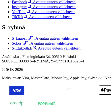
Facebook
,
Avautuu uuteen välilehteen
Instagram
,
Avautuu uuteen välilehteen
YouTube
,
Avautuu uuteen välilehteen
TikTok
,
Avautuu uuteen välilehteen
S–ryhmä
S–kaupat.fi
,
Avautuu uuteen välilehteen
Sokos.fi
,
Avautuu uuteen välilehteen
S-Etukortti.fi
,
Avautuu uuteen välilehteen
Ässäkeskus, Fleminginkatu 34, 00510 Helsinki
SOK PL1 00088 S–RYHMÄ,
Y–tunnus 0116323–1
© SOK 2026
Maksutavat
:
Visa, MasterCard, MobilePay, Apple Pay, S-Pankki, No