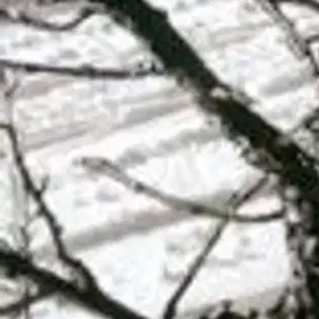
Asiakasomistajalle Bonusta jopa 5 %.*
Verkkokauppa
Ohjeet
Ensitilaajan pikaopas
Myymälänouto
Palautukset
Reklamaatio
Takuu ja huolto
Toimitustavat
Maksutavat
Asennuspalvelut
Tilaus- ja toimitusehdot
Käyttöehdot
Tietosuojakäytäntö
Saavutettavuus
Vastuullisuus
Sivukartta
Mitä pidät Prisma.fi-verkkokaupasta?