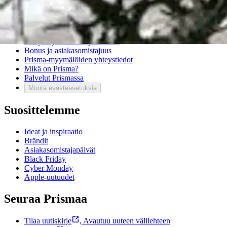
Asiakaspalvelu
Usein kysytyt kysymykset
Ota yhteyttä asiakaspalveluun
Bonus ja asiakasomistajuus
Prisma-myymälöiden yhteystiedot
Mikä on Prisma?
Palvelut Prismassa
Muuta evästeasetuksia
Suosittelemme
Ideat ja inspiraatio
Brändit
Asiakasomistajapäivät
Black Friday
Cyber Monday
Apple-uutuudet
Seuraa Prismaa
Tilaa uutiskirje
,
Avautuu uuteen välilehteen