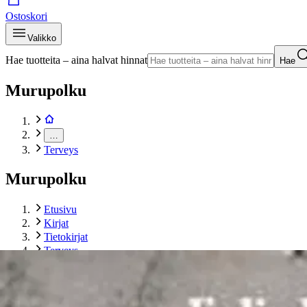
Ostoskori
Valikko
Hae tuotteita – aina halvat hinnat
Hae
Murupolku
…
Terveys
Murupolku
Etusivu
Kirjat
Tietokirjat
Terveys
Laine, Elämän chatti eli 10 keskustelua elämän peruskysymy
Tuotekuvat- ja videot
Ohita tuotekuva