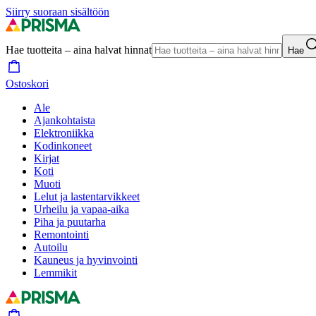
Siirry suoraan sisältöön
Hae tuotteita – aina halvat hinnat
Hae
Ostoskori
Ale
Ajankohtaista
Elektroniikka
Kodinkoneet
Kirjat
Koti
Muoti
Lelut ja lastentarvikkeet
Urheilu ja vapaa-aika
Piha ja puutarha
Remontointi
Autoilu
Kauneus ja hyvinvointi
Lemmikit