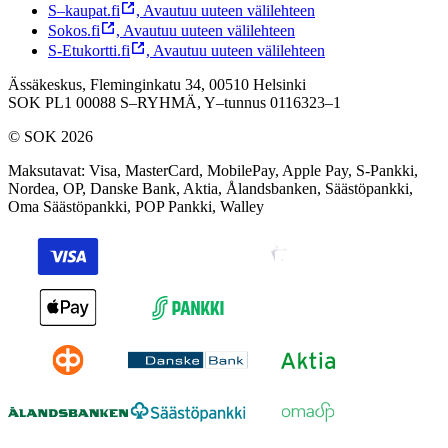
S–kaupat.fi
,
Avautuu uuteen välilehteen
Sokos.fi
,
Avautuu uuteen välilehteen
S-Etukortti.fi
,
Avautuu uuteen välilehteen
Ässäkeskus, Fleminginkatu 34, 00510 Helsinki
SOK PL1 00088 S–RYHMÄ,
Y–tunnus 0116323–1
© SOK 2026
Maksutavat
:
Visa, MasterCard, MobilePay, Apple Pay, S-Pankki,
Nordea, OP, Danske Bank, Aktia, Ålandsbanken, Säästöpankki,
Oma Säästöpankki, POP Pankki, Walley