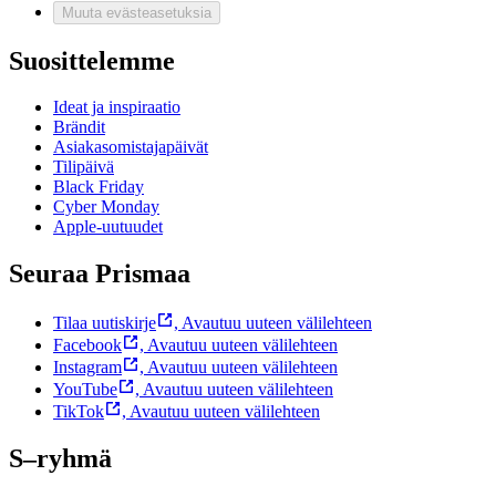
Muuta evästeasetuksia
Suosittelemme
Ideat ja inspiraatio
Brändit
Asiakasomistajapäivät
Tilipäivä
Black Friday
Cyber Monday
Apple-uutuudet
Seuraa Prismaa
Tilaa uutiskirje
,
Avautuu uuteen välilehteen
Facebook
,
Avautuu uuteen välilehteen
Instagram
,
Avautuu uuteen välilehteen
YouTube
,
Avautuu uuteen välilehteen
TikTok
,
Avautuu uuteen välilehteen
S–ryhmä