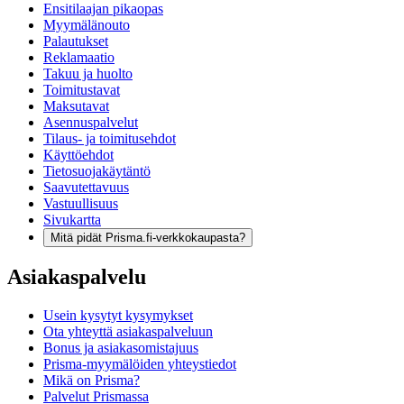
Ensitilaajan pikaopas
Myymälänouto
Palautukset
Reklamaatio
Takuu ja huolto
Toimitustavat
Maksutavat
Asennuspalvelut
Tilaus- ja toimitusehdot
Käyttöehdot
Tietosuojakäytäntö
Saavutettavuus
Vastuullisuus
Sivukartta
Mitä pidät Prisma.fi-verkkokaupasta?
Asiakaspalvelu
Usein kysytyt kysymykset
Ota yhteyttä asiakaspalveluun
Bonus ja asiakasomistajuus
Prisma-myymälöiden yhteystiedot
Mikä on Prisma?
Palvelut Prismassa