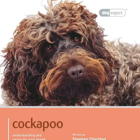
Etu ei koske Suuri‑lisäpalvelulla toimitettavia tuotteita.
Tarkista myymäläsaatavuus
Ei saatavilla
Tuotekuvaus
Dog Expert on englanninkielinen, helppolukuinen, 24-osainen
tietokirjasarja, joka tarjoaa tiivistetysti ja selkeästi tietoa eri
koiraroduista. Soveltuu niin koiranomistajalle kuin koiran hankintaa
suunnittelevalle. Tämä teos kertoo cockapoosta ja auttaa lukijaa
ymmärtämään paremmin omaa lemmikkiä ja koirarotua.
Oikeanlainen hoito ja huolenpito varmistavat lemmikin
hyvinvoinnin ja terveen elämän. Opas tarjoaa monipuolista tietoa