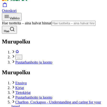
Ostoskori
Valikko
Hae tuotteita – aina halvat hinnat
Hae
Murupolku
…
Puutarhanhoito ja luonto
Murupolku
Etusivu
Kirjat
Tietokirjat
Puutarhanhoito ja luonto
Charlton, Cockapoo - Understanding and caring for your
breed