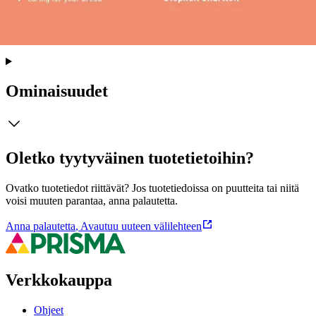
muun muassa rodun kehityshistoriasta, rodun käyttäytymisestä,
koiran peruskoulutuksesta ja sosiaalistamisesta, ruokinnasta,
ravitsemuksesta ja terveydestä.
Ominaisuudet
Oletko tyytyväinen tuotetietoihin?
Ovatko tuotetiedot riittävät? Jos tuotetiedoissa on puutteita tai niitä
voisi muuten parantaa, anna palautetta.
Anna palautetta
,
Avautuu uuteen välilehteen
Verkkokauppa
Ohjeet