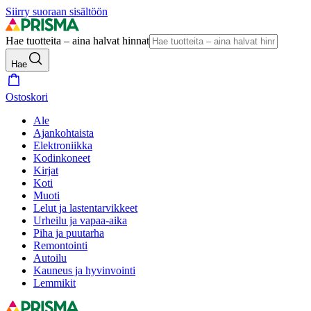
Siirry suoraan sisältöön
Hae tuotteita – aina halvat hinnat
Hae
Ostoskori
Ale
Ajankohtaista
Elektroniikka
Kodinkoneet
Kirjat
Koti
Muoti
Lelut ja lastentarvikkeet
Urheilu ja vapaa-aika
Piha ja puutarha
Remontointi
Autoilu
Kauneus ja hyvinvointi
Lemmikit