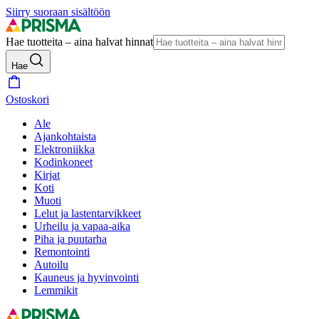
Siirry suoraan sisältöön
Hae tuotteita – aina halvat hinnat
Hae
Ostoskori
Ale
Ajankohtaista
Elektroniikka
Kodinkoneet
Kirjat
Koti
Muoti
Lelut ja lastentarvikkeet
Urheilu ja vapaa-aika
Piha ja puutarha
Remontointi
Autoilu
Kauneus ja hyvinvointi
Lemmikit