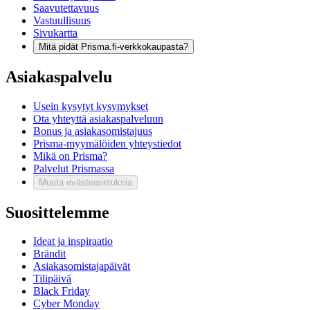
Saavutettavuus
Vastuullisuus
Sivukartta
Mitä pidät Prisma.fi-verkkokaupasta?
Asiakaspalvelu
Usein kysytyt kysymykset
Ota yhteyttä asiakaspalveluun
Bonus ja asiakasomistajuus
Prisma-myymälöiden yhteystiedot
Mikä on Prisma?
Palvelut Prismassa
Muuta evästeasetuksia
Suosittelemme
Ideat ja inspiraatio
Brändit
Asiakasomistajapäivät
Tilipäivä
Black Friday
Cyber Monday