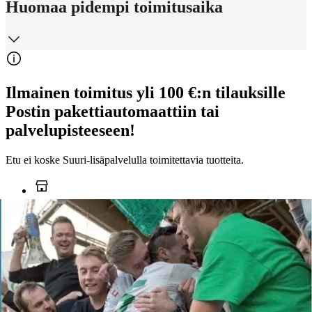
Huomaa pidempi toimitusaika
Ilmainen toimitus yli 100 €:n tilauksille
Postin pakettiautomaattiin tai
palvelupisteeseen!
Etu ei koske Suuri‑lisäpalvelulla toimitettavia tuotteita.
Tarkista myymäläsaatavuus
Ei saatavilla