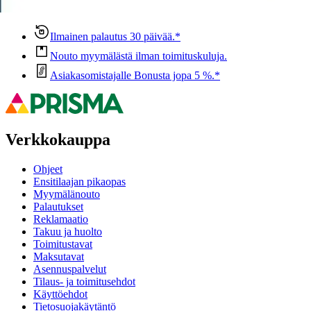
Anna palautetta
,
Avautuu uuteen välilehteen
Ilmainen palautus 30 päivää.*
Nouto myymälästä ilman toimituskuluja.
Asiakasomistajalle Bonusta jopa 5 %.*
Verkkokauppa
Ohjeet
Ensitilaajan pikaopas
Myymälänouto
Palautukset
Reklamaatio
Takuu ja huolto
Toimitustavat
Maksutavat
Asennuspalvelut
Tilaus- ja toimitusehdot
Käyttöehdot
Tietosuojakäytäntö