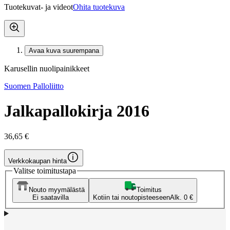
Tuotekuvat- ja videot
Ohita tuotekuva
Avaa kuva suurempana
Karusellin nuolipainikkeet
Suomen Palloliitto
Jalkapallokirja 2016
36,65 €
Verkkokaupan hinta
Valitse toimitustapa
Nouto myymälästä
Toimitus
Ei saatavilla
Kotiin tai noutopisteeseen
Alk. 0 €