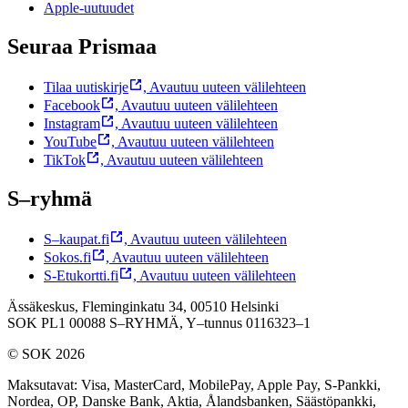
Apple-uutuudet
Seuraa Prismaa
Tilaa uutiskirje
,
Avautuu uuteen välilehteen
Facebook
,
Avautuu uuteen välilehteen
Instagram
,
Avautuu uuteen välilehteen
YouTube
,
Avautuu uuteen välilehteen
TikTok
,
Avautuu uuteen välilehteen
S–ryhmä
S–kaupat.fi
,
Avautuu uuteen välilehteen
Sokos.fi
,
Avautuu uuteen välilehteen
S-Etukortti.fi
,
Avautuu uuteen välilehteen
Ässäkeskus, Fleminginkatu 34, 00510 Helsinki
SOK PL1 00088 S–RYHMÄ,
Y–tunnus 0116323–1
© SOK 2026
Maksutavat
:
Visa, MasterCard, MobilePay, Apple Pay, S-Pankki,
Nordea, OP, Danske Bank, Aktia, Ålandsbanken, Säästöpankki,