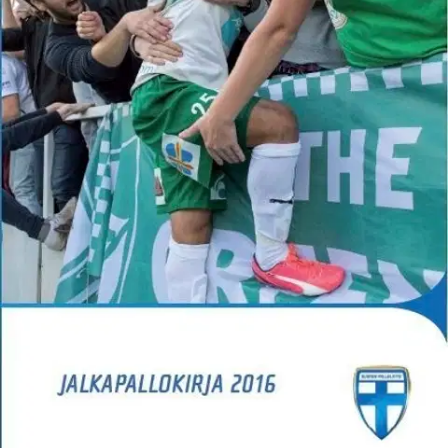
Tuotekuvaus
Jalkapallokirja on vuosittain keväällä ennen jalkapallosarjojen alkua
ilmestyvä kausikirja, joka sisältää suomalaisen jalkapalloilun tuloksia
ja tilastoja sekä kansallisista että kansainvälisistä otteluista. Kirjassa
esitellään seuraavan kauden liiton sarjoihin osallistuvat seurat
pelaajatietoineen.
Ominaisuudet
Oletko tyytyväinen tuotetietoihin?
Ovatko tuotetiedot riittävät? Jos tuotetiedoissa on puutteita tai niitä
voisi muuten parantaa, anna palautetta.