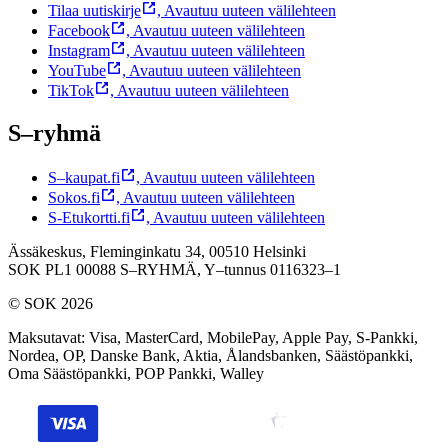
Tilaa uutiskirje
,
Avautuu uuteen välilehteen
Facebook
,
Avautuu uuteen välilehteen
Instagram
,
Avautuu uuteen välilehteen
YouTube
,
Avautuu uuteen välilehteen
TikTok
,
Avautuu uuteen välilehteen
S–ryhmä
S–kaupat.fi
,
Avautuu uuteen välilehteen
Sokos.fi
,
Avautuu uuteen välilehteen
S-Etukortti.fi
,
Avautuu uuteen välilehteen
Ässäkeskus, Fleminginkatu 34, 00510 Helsinki
SOK PL1 00088 S–RYHMÄ,
Y–tunnus 0116323–1
© SOK 2026
Maksutavat
:
Visa, MasterCard, MobilePay, Apple Pay, S-Pankki,
Nordea, OP, Danske Bank, Aktia, Ålandsbanken, Säästöpankki,
Oma Säästöpankki, POP Pankki, Walley