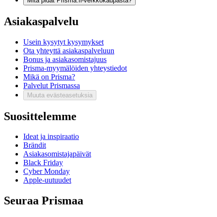
Mitä pidät Prisma.fi-verkkokaupasta?
Asiakaspalvelu
Usein kysytyt kysymykset
Ota yhteyttä asiakaspalveluun
Bonus ja asiakasomistajuus
Prisma-myymälöiden yhteystiedot
Mikä on Prisma?
Palvelut Prismassa
Muuta evästeasetuksia
Suosittelemme
Ideat ja inspiraatio
Brändit
Asiakasomistajapäivät
Black Friday
Cyber Monday
Apple-uutuudet
Seuraa Prismaa