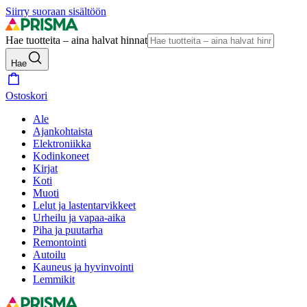
Siirry suoraan sisältöön
Hae tuotteita – aina halvat hinnat
Hae
Ostoskori
Ale
Ajankohtaista
Elektroniikka
Kodinkoneet
Kirjat
Koti
Muoti
Lelut ja lastentarvikkeet
Urheilu ja vapaa-aika
Piha ja puutarha
Remontointi
Autoilu
Kauneus ja hyvinvointi
Lemmikit