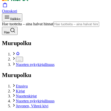
Ostoskori
Valikko
Hae tuotteita – aina halvat hinnat
Hae
Murupolku
…
Nuorten nykykirjallisuus
Murupolku
Etusivu
Kirjat
Nuortenkirjat
Nuorten nykykirjallisuus
Juvonen, Vihreä kivi