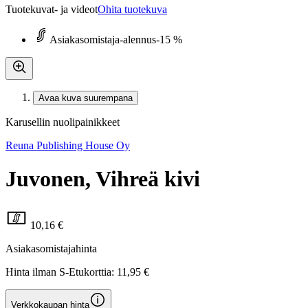
Tuotekuvat- ja videot
Ohita tuotekuva
Asiakasomistaja-alennus
-15 %
Avaa kuva suurempana
Karusellin nuolipainikkeet
Reuna Publishing House Oy
Juvonen, Vihreä kivi
10,16 €
Asiakasomistajahinta
Hinta ilman S-Etukorttia:
11,95 €
Verkkokaupan hinta