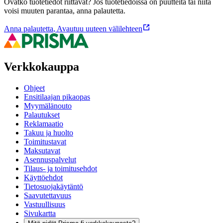
Ovatko tuotetiedot riittävät? Jos tuotetiedoissa on puutteita tai niitä
voisi muuten parantaa, anna palautetta.
Anna palautetta
,
Avautuu uuteen välilehteen
Verkkokauppa
Ohjeet
Ensitilaajan pikaopas
Myymälänouto
Palautukset
Reklamaatio
Takuu ja huolto
Toimitustavat
Maksutavat
Asennuspalvelut
Tilaus- ja toimitusehdot
Käyttöehdot
Tietosuojakäytäntö
Saavutettavuus
Vastuullisuus
Sivukartta