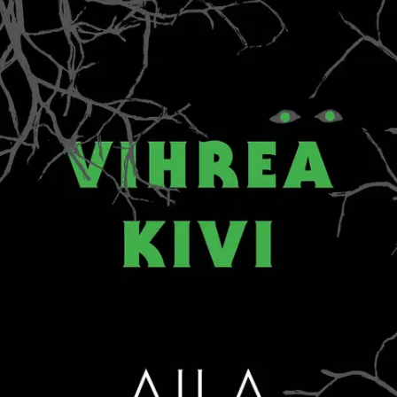
Ei saatavilla
Tuotekuvaus
Emili tulee koulusta kotiin ja huomaa, että koti on tyhjä. Sieltä
puuttuvat äiti, televisio ja olohuoneen matto. Oluet ja viinipullot ovat
poissa. Emilin huoneesta on kadonnut radio ja maastopyörä. Emili
tietää kokemuksesta, että vaikeudet alkavat siitä, jos aikuiset saavat
tietää, että hän on yksin kotona. Aamulla hän lämmittää vähän
maksalaatikkoa ja menee ulos. Kioskin Ilse kertoo nähneensä, miten
heidän tavaroitaan pakattiin autoon jonka kyljessä luki Pekkisen
muutto ja kuljetus. ”Ai.
Minulla on uusi kiltti, täti toi sen
Skotlannista”, vastaa Emili. Kadonneen äidin etsiminen on parempi
hoitaa lasten kesken. Lumooja ja hänen henkivartijaksi
palkkaamansa Kostneri sekä Kirjailija, Saippua, Tokio ja Emili
pitävät kokouksen, jossa he suunnittelevat seuraavaa siirtoa. Vihreä