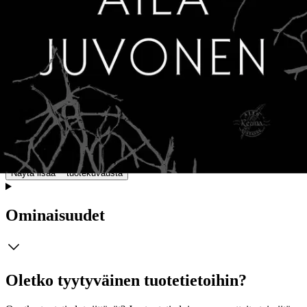
kivi on kannen karttoineen toisaalta jännittävä seikkailukirja lapsille
ja varhaisnuorille, mutta aikuinen lukee sitä toisenlaisella katseella.
Aila Juvonen on taidokkaasti kuvannut lapset niin, että sukupuoli,
ikäerot ja aikuisten mielestä ”häiriöt” on häivytetty; hän löytää
lapsista heidän syvemmän persoonallisuutensa ja omintakeisen
ajattelutapansa. Opettavaista sävyä kerronnassa ei ole häivääkään,
vaikka Juvonen on tullut tunnetuksi Skidikantti ohjelman kehittäjänä
ja kouluttajana. ”Luonnon viisaus on sitä, että se pitää huolen
riittävän suuresta variaatiosta ihmiskunnassa. Vain siten ihminen
lajina säilyy. Minun elämäntehtäväkseni on avautunut erilaisuuden
voiman tukeminen ja tutkiminen. Tästä kiinnostuksen kohteesta
syntyi työni ja kertomusteni sisältö”, kertoo Juvonen.
Näytä lisää
tuotekuvausta
Ominaisuudet
Oletko tyytyväinen tuotetietoihin?