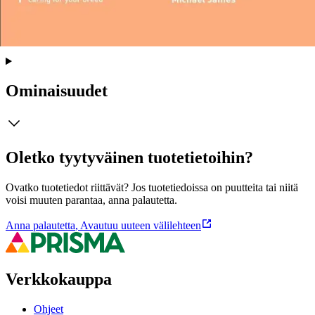
muun muassa rodun kehityshistoriasta, rodun käyttäytymisestä,
koiran peruskoulutuksesta ja sosiaalistamisesta, ruokinnasta,
ravitsemuksesta ja terveydestä.
Ominaisuudet
Oletko tyytyväinen tuotetietoihin?
Ovatko tuotetiedot riittävät? Jos tuotetiedoissa on puutteita tai niitä
voisi muuten parantaa, anna palautetta.
Anna palautetta
,
Avautuu uuteen välilehteen
Verkkokauppa
Ohjeet