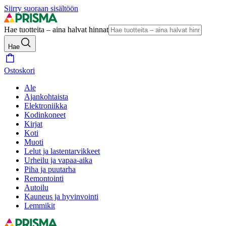
Siirry suoraan sisältöön
Hae tuotteita – aina halvat hinnat
Hae
Ostoskori
Ale
Ajankohtaista
Elektroniikka
Kodinkoneet
Kirjat
Koti
Muoti
Lelut ja lastentarvikkeet
Urheilu ja vapaa-aika
Piha ja puutarha
Remontointi
Autoilu
Kauneus ja hyvinvointi
Lemmikit