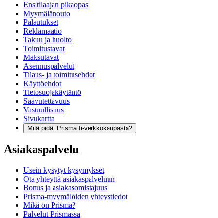
Ensitilaajan pikaopas
Myymälänouto
Palautukset
Reklamaatio
Takuu ja huolto
Toimitustavat
Maksutavat
Asennuspalvelut
Tilaus- ja toimitusehdot
Käyttöehdot
Tietosuojakäytäntö
Saavutettavuus
Vastuullisuus
Sivukartta
Mitä pidät Prisma.fi-verkkokaupasta?
Asiakaspalvelu
Usein kysytyt kysymykset
Ota yhteyttä asiakaspalveluun
Bonus ja asiakasomistajuus
Prisma-myymälöiden yhteystiedot
Mikä on Prisma?
Palvelut Prismassa