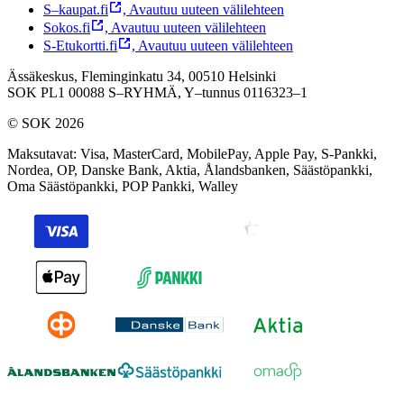
S–kaupat.fi
,
Avautuu uuteen välilehteen
Sokos.fi
,
Avautuu uuteen välilehteen
S-Etukortti.fi
,
Avautuu uuteen välilehteen
Ässäkeskus, Fleminginkatu 34, 00510 Helsinki
SOK PL1 00088 S–RYHMÄ,
Y–tunnus 0116323–1
© SOK 2026
Maksutavat
:
Visa, MasterCard, MobilePay, Apple Pay, S-Pankki,
Nordea, OP, Danske Bank, Aktia, Ålandsbanken, Säästöpankki,
Oma Säästöpankki, POP Pankki, Walley