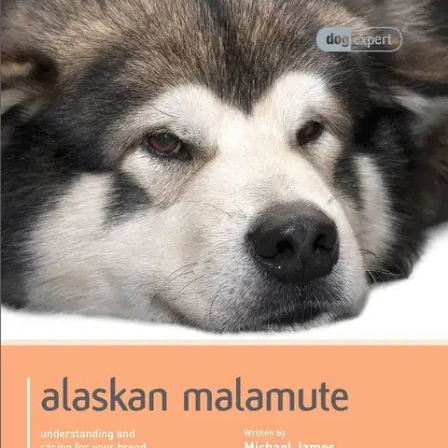
Etu ei koske Suuri‑lisäpalvelulla toimitettavia tuotteita.
Tarkista myymäläsaatavuus
Ei saatavilla
Tuotekuvaus
Dog Expert on englanninkielinen, helppolukuinen, 24-osainen
tietokirjasarja, joka tarjoaa tiivistetysti ja selkeästi tietoa eri
koiraroduista. Soveltuu niin koiranomistajalle kuin koiran hankintaa
suunnittelevalle. Tämä teos kertoo alaskan malamutista ja auttaa
lukijaa ymmärtämään paremmin omaa lemmikkiä ja koirarotua.
Oikeanlainen hoito ja huolenpito varmistavat lemmikin
hyvinvoinnin ja terveen elämän. Opas tarjoaa monipuolista tietoa