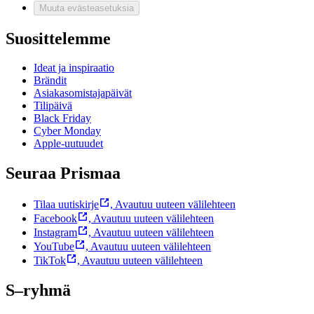
Muuta evästeasetuksia
Suosittelemme
Ideat ja inspiraatio
Brändit
Asiakasomistajapäivät
Tilipäivä
Black Friday
Cyber Monday
Apple-uutuudet
Seuraa Prismaa
Tilaa uutiskirje
,
Avautuu uuteen välilehteen
Facebook
,
Avautuu uuteen välilehteen
Instagram
,
Avautuu uuteen välilehteen
YouTube
,
Avautuu uuteen välilehteen
TikTok
,
Avautuu uuteen välilehteen
S–ryhmä