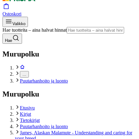
Ostoskori
Valikko
Hae tuotteita – aina halvat hinnat
Hae
Murupolku
…
Puutarhanhoito ja luonto
Murupolku
Etusivu
Kirjat
Tietokirjat
Puutarhanhoito ja luonto
James, Alaskan Malamute - Understanding and caring for
your breed