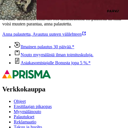
Oletko tyytyväinen tuotetietoihin?
Ovatko tuotetiedot riittävät? Jos tuotetiedoissa on puutteita tai niitä
voisi muuten parantaa, anna palautetta.
Anna palautetta
,
Avautuu uuteen välilehteen
Ilmainen palautus 30 päivää.*
Nouto myymälästä ilman toimituskuluja.
Asiakasomistajalle Bonusta jopa 5 %.*
Verkkokauppa
Ohjeet
Ensitilaajan pikaopas
Myymälänouto
Palautukset
Reklamaatio
Takuu ja huolto