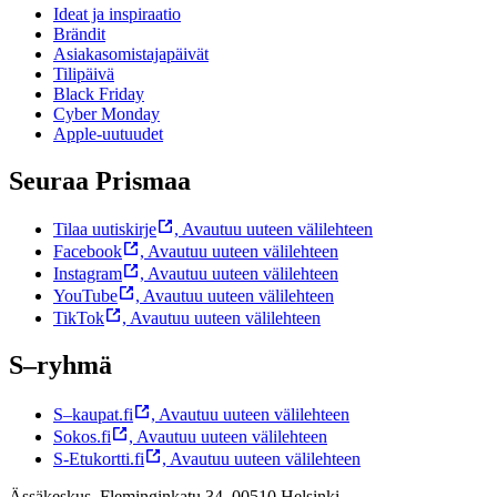
Ideat ja inspiraatio
Brändit
Asiakasomistajapäivät
Tilipäivä
Black Friday
Cyber Monday
Apple-uutuudet
Seuraa Prismaa
Tilaa uutiskirje
,
Avautuu uuteen välilehteen
Facebook
,
Avautuu uuteen välilehteen
Instagram
,
Avautuu uuteen välilehteen
YouTube
,
Avautuu uuteen välilehteen
TikTok
,
Avautuu uuteen välilehteen
S–ryhmä
S–kaupat.fi
,
Avautuu uuteen välilehteen
Sokos.fi
,
Avautuu uuteen välilehteen
S-Etukortti.fi
,
Avautuu uuteen välilehteen
Ässäkeskus, Fleminginkatu 34, 00510 Helsinki