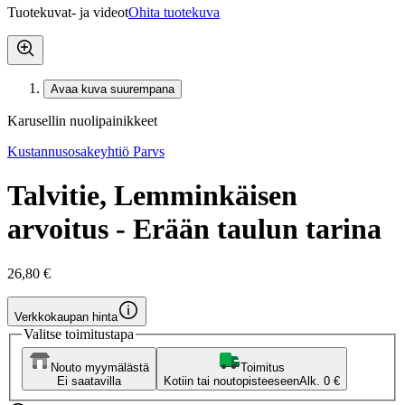
Tuotekuvat- ja videot
Ohita tuotekuva
Avaa kuva suurempana
Karusellin nuolipainikkeet
Kustannusosakeyhtiö Parvs
Talvitie, Lemminkäisen
arvoitus - Erään taulun tarina
26,80 €
Verkkokaupan hinta
Valitse toimitustapa
Nouto myymälästä
Toimitus
Ei saatavilla
Kotiin tai noutopisteeseen
Alk. 0 €