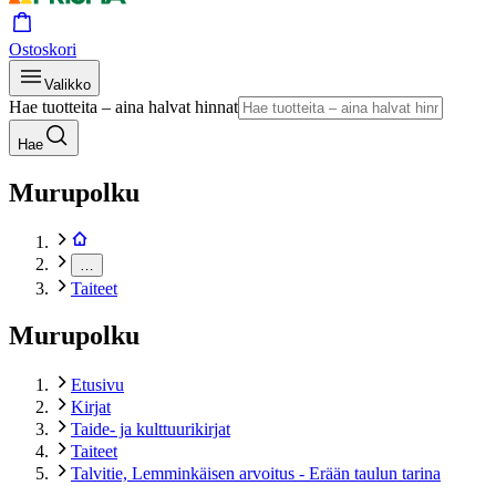
Ostoskori
Valikko
Hae tuotteita – aina halvat hinnat
Hae
Murupolku
…
Taiteet
Murupolku
Etusivu
Kirjat
Taide- ja kulttuurikirjat
Taiteet
Talvitie, Lemminkäisen arvoitus - Erään taulun tarina