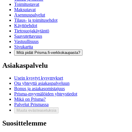
Toimitustavat
Maksutavat
Asennuspalvelut
Tilaus- ja toimitusehdot
Käyttöehdot
Tietosuojakäytäntö
Saavutettavuus
Vastuullisuus
Sivukartta
Mitä pidät Prisma.fi-verkkokaupasta?
Asiakaspalvelu
Usein kysytyt kysymykset
Ota yhteyttä asiakaspalveluun
Bonus ja asiakasomistajuus
Prisma-myymälöiden yhteystiedot
Mikä on Prisma?
Palvelut Prismassa
Muuta evästeasetuksia
Suosittelemme