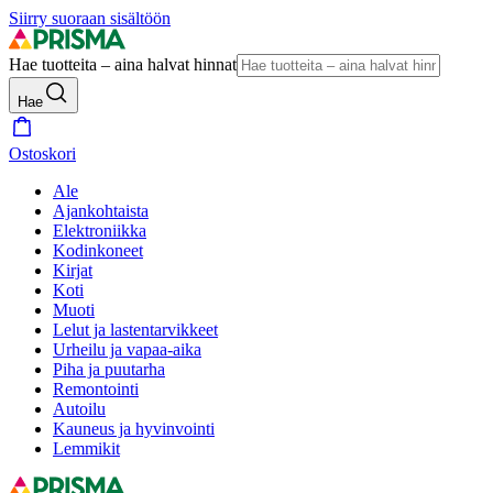
Siirry suoraan sisältöön
Hae tuotteita – aina halvat hinnat
Hae
Ostoskori
Ale
Ajankohtaista
Elektroniikka
Kodinkoneet
Kirjat
Koti
Muoti
Lelut ja lastentarvikkeet
Urheilu ja vapaa-aika
Piha ja puutarha
Remontointi
Autoilu
Kauneus ja hyvinvointi
Lemmikit