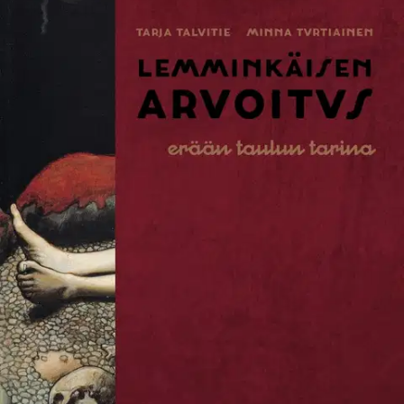
Akseli Gallen-Kallelan Lemminkäisen äiti -maalaus on monelle
tuttu, mutta samasta aiheesta on olemassa myös toinen teos, jonka
alkuperä on oudon epäselvä. Kyseinen guassityö voisi aiheensa ja
muotonsa puolesta hyvin olla Lemminkäisen äidin pitkälleviety
luonnos, mutta Gallen-Kallela on kieltänyt maalanneensa teoksen.
Onko teos siis aito vai väärennös? Taiteen keräilijä ja Gallen-
Kallelan ystävä Gösta Serlachius yritti pitkään saada selville vuonna
1930 ostamansa teoksen alkuperän mutta päätyi umpikujaan.
Vuodesta 2015 arvoitusta on selvittänyt tutkijaryhmä, joka on
yhdistänyt taidehistorialliseen tutkimukseen uusinta
huipputeknologian keinovalikoimaa. Tässä kirjassa
taidehistorioitsijat Tarja Talvitie Serlachius-museoista ja Minna
Turtiainen Gallen-Kallelan Museosta esittelevät tätä taidehistorian
arvoitusta ja pohtivat kiistellyn teoksen aitoutta.
Näytä lisää
tuotekuvausta
Ominaisuudet