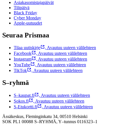
Asiakasomistajapäivät
Tilipäivä
Black Friday
Cyber Monday
Apple-uutuudet
Seuraa Prismaa
Tilaa uutiskirje
,
Avautuu uuteen välilehteen
Facebook
,
Avautuu uuteen välilehteen
Instagram
,
Avautuu uuteen välilehteen
YouTube
,
Avautuu uuteen välilehteen
TikTok
,
Avautuu uuteen välilehteen
S–ryhmä
S–kaupat.fi
,
Avautuu uuteen välilehteen
Sokos.fi
,
Avautuu uuteen välilehteen
S-Etukortti.fi
,
Avautuu uuteen välilehteen
Ässäkeskus, Fleminginkatu 34, 00510 Helsinki
SOK PL1 00088 S–RYHMÄ,
Y–tunnus 0116323–1