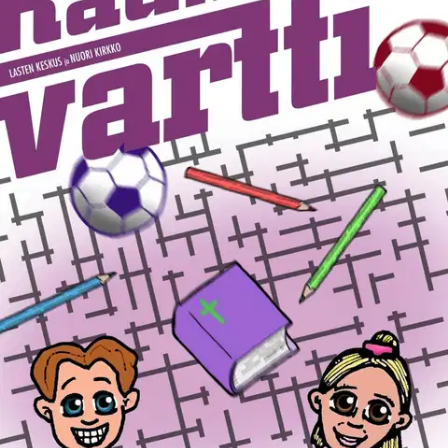
Ei saatavilla
Tuotekuvaus
Raamattuvartti on noin vartin mittainen raamattuhetki kouluikäisille.
Yksi vartti sisältää lyhyen kertomuksen, opetusosion ja tehtävän.
Kertomuksissa seikkailevat 11-vuotias Eetu ja 8-vuotias Ella.
Tehtävät ovat ristikoita, labyrintteja ja muita puuhatehtäviä, joiden
pohjat saa kopioida koko ryhmälle. Tämän materiaalipaketin 35
varttia auttavat pääsemään siitä ”jumista”, miten opettaa Raamattua
kouluikäiselle.
Samalla työskentelyt seuraavat jumista eli ne on
jaoteltu viiteen osaan: johdanto, rippi, sana, ehtoollinen ja päätös.
Raamattuvartti-materiaalit ovat käytännönläheisiä ja ne on helppo
ottaa käyttöön vaikka osana seurakunnan kerhoja. Materiaalista saa
rakennettua myös pidempiä leirityöskentelyjä.
Näytä lisää
tuotekuvausta