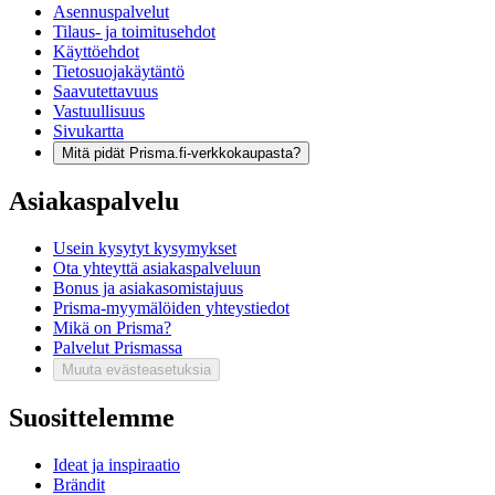
Asennuspalvelut
Tilaus- ja toimitusehdot
Käyttöehdot
Tietosuojakäytäntö
Saavutettavuus
Vastuullisuus
Sivukartta
Mitä pidät Prisma.fi-verkkokaupasta?
Asiakaspalvelu
Usein kysytyt kysymykset
Ota yhteyttä asiakaspalveluun
Bonus ja asiakasomistajuus
Prisma-myymälöiden yhteystiedot
Mikä on Prisma?
Palvelut Prismassa
Muuta evästeasetuksia
Suosittelemme
Ideat ja inspiraatio
Brändit