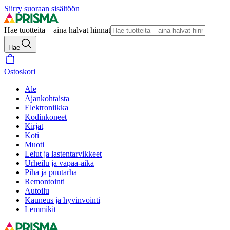
Siirry suoraan sisältöön
Hae tuotteita – aina halvat hinnat
Hae
Ostoskori
Ale
Ajankohtaista
Elektroniikka
Kodinkoneet
Kirjat
Koti
Muoti
Lelut ja lastentarvikkeet
Urheilu ja vapaa-aika
Piha ja puutarha
Remontointi
Autoilu
Kauneus ja hyvinvointi
Lemmikit