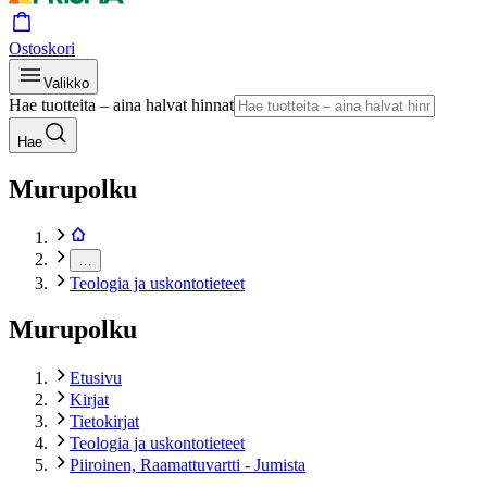
Ostoskori
Valikko
Hae tuotteita – aina halvat hinnat
Hae
Murupolku
…
Teologia ja uskontotieteet
Murupolku
Etusivu
Kirjat
Tietokirjat
Teologia ja uskontotieteet
Piiroinen, Raamattuvartti - Jumista