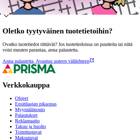
Ominaisuudet
Oletko tyytyväinen tuotetietoihin?
Ovatko tuotetiedot riittävät? Jos tuotetiedoissa on puutteita tai niitä
voisi muuten parantaa, anna palautetta.
Anna palautetta
,
Avautuu uuteen välilehteen
Verkkokauppa
Ohjeet
Ensitilaajan pikaopas
Myymälänouto
Palautukset
Reklamaatio
Takuu ja huolto
Toimitustavat
Maksutavat