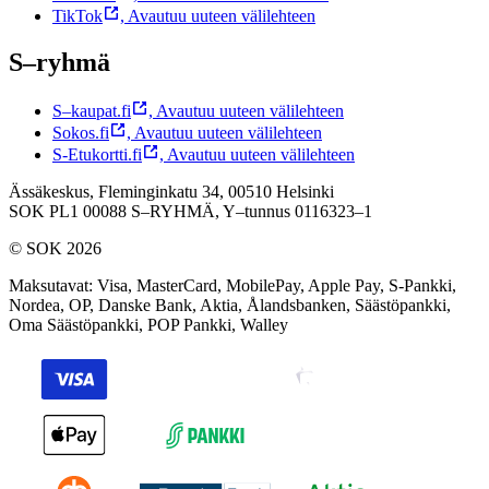
TikTok
,
Avautuu uuteen välilehteen
S–ryhmä
S–kaupat.fi
,
Avautuu uuteen välilehteen
Sokos.fi
,
Avautuu uuteen välilehteen
S-Etukortti.fi
,
Avautuu uuteen välilehteen
Ässäkeskus, Fleminginkatu 34, 00510 Helsinki
SOK PL1 00088 S–RYHMÄ,
Y–tunnus 0116323–1
© SOK 2026
Maksutavat
:
Visa, MasterCard, MobilePay, Apple Pay, S-Pankki,
Nordea, OP, Danske Bank, Aktia, Ålandsbanken, Säästöpankki,
Oma Säästöpankki, POP Pankki, Walley