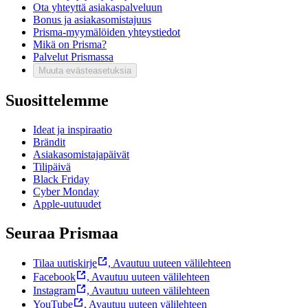
Ota yhteyttä asiakaspalveluun
Bonus ja asiakasomistajuus
Prisma-myymälöiden yhteystiedot
Mikä on Prisma?
Palvelut Prismassa
Muuta evästeasetuksia
Suosittelemme
Ideat ja inspiraatio
Brändit
Asiakasomistajapäivät
Tilipäivä
Black Friday
Cyber Monday
Apple-uutuudet
Seuraa Prismaa
Tilaa uutiskirje
,
Avautuu uuteen välilehteen
Facebook
,
Avautuu uuteen välilehteen
Instagram
,
Avautuu uuteen välilehteen
YouTube
,
Avautuu uuteen välilehteen