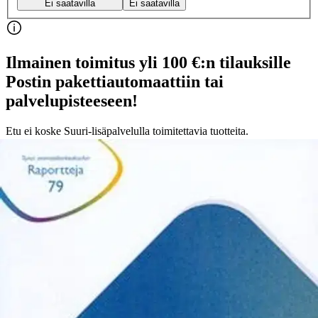
Ei saatavilla
Ei saatavilla
Ilmainen toimitus yli 100 €:n tilauksille
Postin pakettiautomaattiin tai
palvelupisteeseen!
Etu ei koske Suuri‑lisäpalvelulla toimitettavia tuotteita.
Tarkista myymäläsaatavuus
Ei saatavilla
Tuotekuvaus