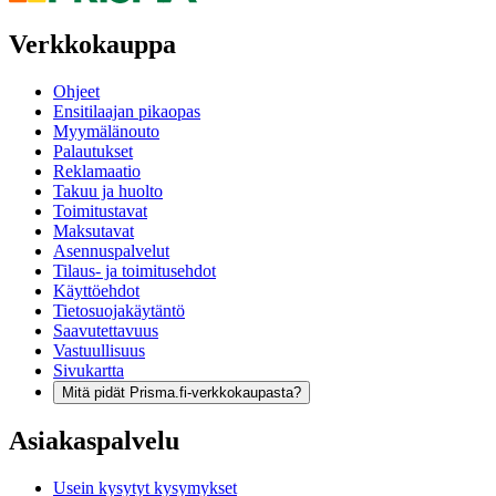
Verkkokauppa
Ohjeet
Ensitilaajan pikaopas
Myymälänouto
Palautukset
Reklamaatio
Takuu ja huolto
Toimitustavat
Maksutavat
Asennuspalvelut
Tilaus- ja toimitusehdot
Käyttöehdot
Tietosuojakäytäntö
Saavutettavuus
Vastuullisuus
Sivukartta
Mitä pidät Prisma.fi-verkkokaupasta?
Asiakaspalvelu
Usein kysytyt kysymykset