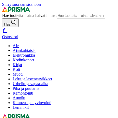
Siirry suoraan sisältöön
Hae tuotteita – aina halvat hinnat
Hae
Ostoskori
Ale
Ajankohtaista
Elektroniikka
Kodinkoneet
Kirjat
Koti
Muoti
Lelut ja lastentarvikkeet
Urheilu ja vapaa-aika
Piha ja puutarha
Remontointi
Autoilu
Kauneus ja hyvinvointi
Lemmikit