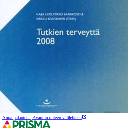
Tutkien terveyttä 2008 on Turun AMK:n Terveysalatulosalueen
tutkimus- ja kehitystoiminnan vuosikirja. Hankkeet on toteutettu
yhteistyössä työelämän edustajien kanssa, uutta tietoa tuottamalla ja
soveltamalla. Julkaisussa luodaan katsaus myös T&K-toiminnasta
syntyneisiin palvelutuotteisiin.
Ominaisuudet
Oletko tyytyväinen tuotetietoihin?
Ovatko tuotetiedot riittävät? Jos tuotetiedoissa on puutteita tai niitä
voisi muuten parantaa, anna palautetta.
Anna palautetta
,
Avautuu uuteen välilehteen