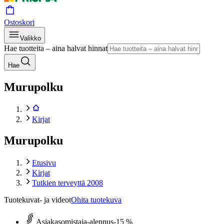
Ostoskori
Valikko
Hae tuotteita – aina halvat hinnat
Hae
Murupolku
Kirjat
Murupolku
Etusivu
Kirjat
Tutkien terveyttä 2008
Tuotekuvat- ja videot
Ohita tuotekuva
Asiakasomistaja-alennus
-15 %