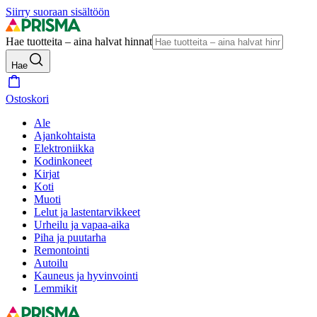
Siirry suoraan sisältöön
Hae tuotteita – aina halvat hinnat
Hae
Ostoskori
Ale
Ajankohtaista
Elektroniikka
Kodinkoneet
Kirjat
Koti
Muoti
Lelut ja lastentarvikkeet
Urheilu ja vapaa-aika
Piha ja puutarha
Remontointi
Autoilu
Kauneus ja hyvinvointi
Lemmikit