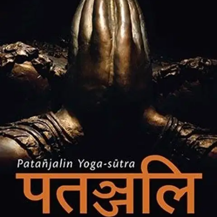
Ei saatavilla
Tuotekuvaus
Moni mieltää joogan ensisijaisesti vain itämaiseksi liikunnaksi. Sen
taustalla on kuitenkin rikas filosofinen perinne, jonka perustekstinä
pidetään Patanjalin kirjoittamaa Yoga-sūtraa (n. 350 jaa.). Teoksessa
on yhteensä 195 sutraa. Ne ovat lyhyitä ja merkityksellisiä ajatuksia,
joissa esitetään, millaiset esteet, vaikeudet ja häiriöt haittaavat
ihmisen toimintaa ja itsetuntemusta. Patanjalin filosofian lähtökohta
on ihmisen mieli.
Mitkä ovat mielen toiminnot? Voidaanko mieli
kokonaan hiljentää? Ja onko mielestä mahdollista poistaa
aikaisempien tekojen ja tuntemusten jättämät jäljet? Patanjali
lähestyy mielen kysymyksiä käytännöllisellä tavalla ja tarjoaa eväitä
ihmistä ikuisesti askarruttavien kysymysten ratkaisemiseen. Hän
vakuuttaa, että kääntymällä sisäänpäin ihminen voi saavuttaa niin
tietoa, voimaa kuin lopullisen vapautuksen kärsimyksestäkin.
Joogan filosofia sisältää alkuperäisen sanskritinkielisen tekstin sekä
sen suomenkielisen käännöksen ja kommentit. Kirja on päivitetty
laitos aiemmin ilmestyneestä Joogan filosofia -teoksesta