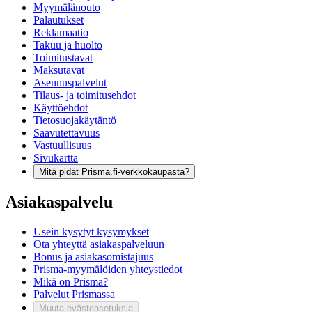
Myymälänouto
Palautukset
Reklamaatio
Takuu ja huolto
Toimitustavat
Maksutavat
Asennuspalvelut
Tilaus- ja toimitusehdot
Käyttöehdot
Tietosuojakäytäntö
Saavutettavuus
Vastuullisuus
Sivukartta
Mitä pidät Prisma.fi-verkkokaupasta?
Asiakaspalvelu
Usein kysytyt kysymykset
Ota yhteyttä asiakaspalveluun
Bonus ja asiakasomistajuus
Prisma-myymälöiden yhteystiedot
Mikä on Prisma?
Palvelut Prismassa
Muuta evästeasetuksia