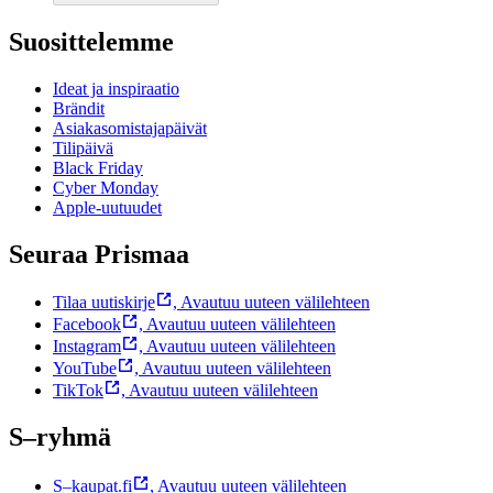
Suosittelemme
Ideat ja inspiraatio
Brändit
Asiakasomistajapäivät
Tilipäivä
Black Friday
Cyber Monday
Apple-uutuudet
Seuraa Prismaa
Tilaa uutiskirje
,
Avautuu uuteen välilehteen
Facebook
,
Avautuu uuteen välilehteen
Instagram
,
Avautuu uuteen välilehteen
YouTube
,
Avautuu uuteen välilehteen
TikTok
,
Avautuu uuteen välilehteen
S–ryhmä
S–kaupat.fi
,
Avautuu uuteen välilehteen