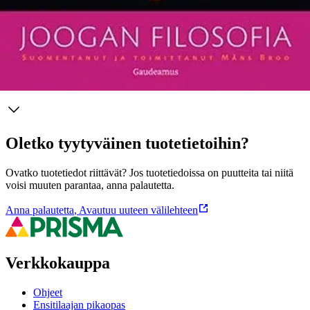
(Gaudeamus 2010).
Näytä lisää
tuotekuvausta
Ominaisuudet
Oletko tyytyväinen tuotetietoihin?
Ovatko tuotetiedot riittävät? Jos tuotetiedoissa on puutteita tai niitä
voisi muuten parantaa, anna palautetta.
Anna palautetta
,
Avautuu uuteen välilehteen
Verkkokauppa
Ohjeet
Ensitilaajan pikaopas