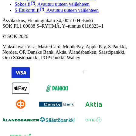
Sokos.fi
,
Avautuu uuteen välilehteen
S-Etukortti.fi
,
Avautuu uuteen välilehteen
Ässäkeskus, Fleminginkatu 34, 00510 Helsinki
SOK PL1 00088 S–RYHMÄ,
Y–tunnus 0116323–1
© SOK 2026
Maksutavat
:
Visa, MasterCard, MobilePay, Apple Pay, S-Pankki,
Nordea, OP, Danske Bank, Aktia, Ålandsbanken, Säästöpankki,
Oma Säästöpankki, POP Pankki, Walley