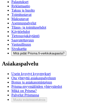
Palautukset
Reklamaatio
Takuu ja huolto
Toimitustavat
Maksutavat
Asennuspalvelut
Tilaus- ja toimitusehdot
Käyttöehdot
Tietosuojakäytäntö
Saavutettavuus
Vastuullisuus
Sivukartta
Mitä pidät Prisma.fi-verkkokaupasta?
Asiakaspalvelu
Usein kysytyt kysymykset
Ota yhteyttä asiakaspalveluun
Bonus ja asiakasomistajuus
Prisma-myymälöiden yhteystiedot
Mikä on Prisma?
Palvelut Prismassa
Muuta evästeasetuksia