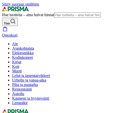
Siirry suoraan sisältöön
Hae tuotteita – aina halvat hinnat
Hae
Ostoskori
Ale
Ajankohtaista
Elektroniikka
Kodinkoneet
Kirjat
Koti
Muoti
Lelut ja lastentarvikkeet
Urheilu ja vapaa-aika
Piha ja puutarha
Remontointi
Autoilu
Kauneus ja hyvinvointi
Lemmikit