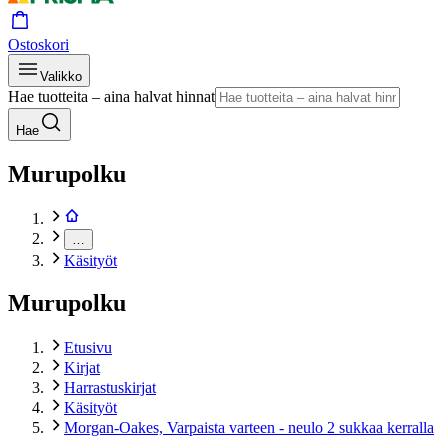
Ostoskori
Valikko
Hae tuotteita – aina halvat hinnat
Hae
Murupolku
…
Käsityöt
Murupolku
Etusivu
Kirjat
Harrastuskirjat
Käsityöt
Morgan-Oakes, Varpaista varteen - neulo 2 sukkaa kerralla