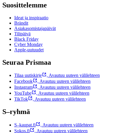
Suosittelemme
Ideat ja inspiraatio
Brändit
Asiakasomistajapäivät
Tilipäivä
Black Friday
Cyber Monday
Apple-uutuudet
Seuraa Prismaa
Tilaa uutiskirje
,
Avautuu uuteen välilehteen
Facebook
,
Avautuu uuteen välilehteen
Instagram
,
Avautuu uuteen välilehteen
YouTube
,
Avautuu uuteen välilehteen
TikTok
,
Avautuu uuteen välilehteen
S–ryhmä
S–kaupat.fi
,
Avautuu uuteen välilehteen
Sokos.fi
,
Avautuu uuteen välilehteen