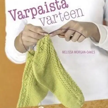
Ei saatavilla
Tuotekuvaus
Melissa Morgan-Oakes mullisti sukankudonnan kehittämällä
tekniikan, jolla kaksi sukkaa syntyy yhtä aikaa - taatusti
samanlaisina. Tämä kirja opettaa vallankumouksellisen 2 kerralla -
tekniikan, jossa neulominen aloitetaan sukkien kärjestä ja edetään
varsiin. Tekniikan edut ovat kiistämättömät:
- Lanka ei enää koskaan lopu kesken, kun toinen sukka on vasta
puolivälissä. Neulottaessa sukat yhtä aikaa, varsista voi tehdä juuri
niin pitkät, kuin lankaa riittää. - Aina juuri oikeankokoiset sukat.
Kun neulominen alkaa sukkien kärjestä, niitä voi helposti sovittaa
työn edistyessä. - Sukat valmistuvat yhtä aikaa.
Kirjassa on ohjeet 15 erilaiseen sukkamalliin. Kun tekniikan oppii,
sitä voi myös helposti soveltaa haluamallasi tavalla.