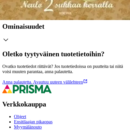
Näytä lisää
tuotekuvausta
Ominaisuudet
Oletko tyytyväinen tuotetietoihin?
Ovatko tuotetiedot riittävät? Jos tuotetiedoissa on puutteita tai niitä
voisi muuten parantaa, anna palautetta.
Anna palautetta
,
Avautuu uuteen välilehteen
Verkkokauppa
Ohjeet
Ensitilaajan pikaopas
Myymälänouto