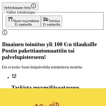
Verkkokaupan hinta
Valitse toimitustapa
Nouto myymälästä
Toimitus
Ei saatavilla
Ei saatavilla
Ilmainen toimitus yli 100 €:n tilauksille
Postin pakettiautomaattiin tai
palvelupisteeseen!
Etu ei koske Suuri‑lisäpalvelulla toimitettavia tuotteita.
Tarkista myymäläsaatavuus