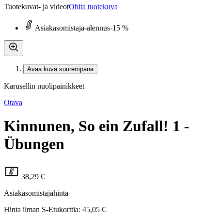
Tuotekuvat- ja videot
Ohita tuotekuva
Asiakasomistaja-alennus
-15 %
Avaa kuva suurempana
Karusellin nuolipainikkeet
Otava
Kinnunen, So ein Zufall! 1 -
Übungen
38,29 €
Asiakasomistajahinta
Hinta ilman S-Etukorttia:
45,05 €