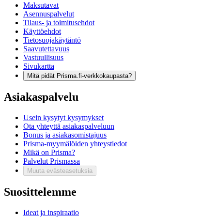
Maksutavat
Asennuspalvelut
Tilaus- ja toimitusehdot
Käyttöehdot
Tietosuojakäytäntö
Saavutettavuus
Vastuullisuus
Sivukartta
Mitä pidät Prisma.fi-verkkokaupasta?
Asiakaspalvelu
Usein kysytyt kysymykset
Ota yhteyttä asiakaspalveluun
Bonus ja asiakasomistajuus
Prisma-myymälöiden yhteystiedot
Mikä on Prisma?
Palvelut Prismassa
Muuta evästeasetuksia
Suosittelemme
Ideat ja inspiraatio