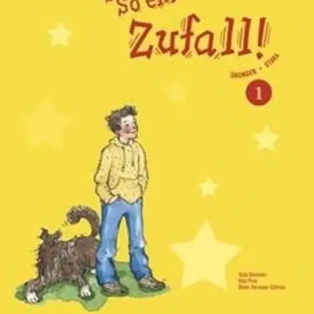
Ei saatavilla
Tuotekuvaus
So ein Zufall! -harjoituskirjat ovat toiminnallisia ja oppilasta
aktivoivia. Monipuolisten harjoitusten kautta saksan kielestä tulee
oppilaalle omakohtaista. Harjoituskirjoissa on yleiseurooppalaisen
viitekehyksen mukaisesti paljon kuullun- ja luetunymmärtämistä
sekä suullista tuottamista ja kirjoittamista. Pienimuotoisten
kirjoitelmien laatimiseen kannustetaan ja kielisalkkutyöskentely on
tärkeä työmuoto.
Myös oppimaan oppiminen ja itsearviointi
esiintyvät harjoituskirjoissa järjestelmällisesti: jokaisen
opiskelukokonaisuuden jälkeen on itsearviointisivu. Kappalesanastot
ovat harjoituskirjassa, mikä helpottaa tuntityöskentelyä. Sanastot
ovat kattavia, joten oppilaan on helppo työskennellä tekstin parissa
myös itsenäisesti.
Näytä lisää
tuotekuvausta