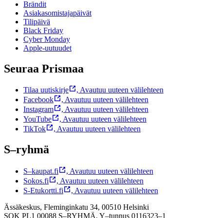
Brändit
Asiakasomistajapäivät
Tilipäivä
Black Friday
Cyber Monday
Apple-uutuudet
Seuraa Prismaa
Tilaa uutiskirje
,
Avautuu uuteen välilehteen
Facebook
,
Avautuu uuteen välilehteen
Instagram
,
Avautuu uuteen välilehteen
YouTube
,
Avautuu uuteen välilehteen
TikTok
,
Avautuu uuteen välilehteen
S–ryhmä
S–kaupat.fi
,
Avautuu uuteen välilehteen
Sokos.fi
,
Avautuu uuteen välilehteen
S-Etukortti.fi
,
Avautuu uuteen välilehteen
Ässäkeskus, Fleminginkatu 34, 00510 Helsinki
SOK PL1 00088 S–RYHMÄ,
Y–tunnus 0116323–1