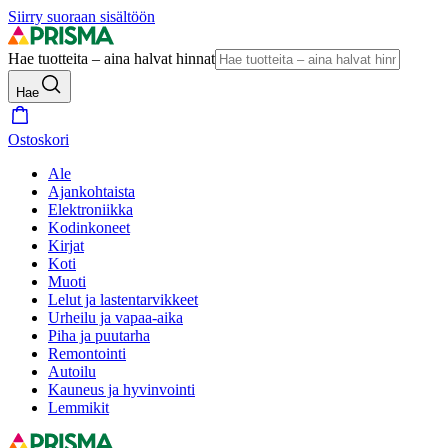
Siirry suoraan sisältöön
Hae tuotteita – aina halvat hinnat
Hae
Ostoskori
Ale
Ajankohtaista
Elektroniikka
Kodinkoneet
Kirjat
Koti
Muoti
Lelut ja lastentarvikkeet
Urheilu ja vapaa-aika
Piha ja puutarha
Remontointi
Autoilu
Kauneus ja hyvinvointi
Lemmikit