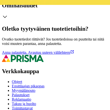
Ominaisuudet
Oletko tyytyväinen tuotetietoihin?
Ovatko tuotetiedot riittävät? Jos tuotetiedoissa on puutteita tai niitä
voisi muuten parantaa, anna palautetta.
Anna palautetta
,
Avautuu uuteen välilehteen
Verkkokauppa
Ohjeet
Ensitilaajan pikaopas
Myymälänouto
Palautukset
Reklamaatio
Takuu ja huolto
Toimitustavat